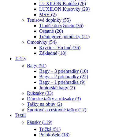
LUXILON Kotúče (26)
LUXILON Kusovky (29)
MSV (2)
Tenisové doplnky (55)
Tlmiče do výpletu (36)
Ostatné (20)
Tréningové pomôcky (21)
Omotávky (54)
Krycie – Vrchné (36)
Základné (18)
Tašky
Bagy (51)
Bagy – 3 priehradky (10)
Bagy – 2 priehradky (22)
Bagy – 1 priehradka (9)
Juniorské bagy (2)
Ruksaky (33)
Dámske tašky a ruksaky (3)
Tašky na obuv (2)
Športové a cestovné tašky (17)
Textil
Pánsky (119)
Tričká (51)
Polokošele (18)