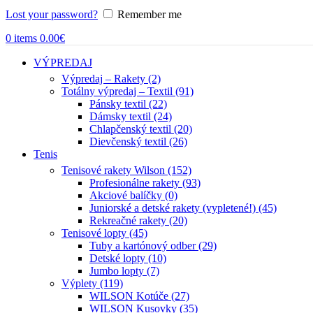
Lost your password?
Remember me
0
items
0.00
€
VÝPREDAJ
Výpredaj – Rakety (2)
Totálny výpredaj – Textil (91)
Pánsky textil (22)
Dámsky textil (24)
Chlapčenský textil (20)
Dievčenský textil (26)
Tenis
Tenisové rakety Wilson (152)
Profesionálne rakety (93)
Akciové balíčky (0)
Juniorské a detské rakety (vypletené!) (45)
Rekreačné rakety (20)
Tenisové lopty (45)
Tuby a kartónový odber (29)
Detské lopty (10)
Jumbo lopty (7)
Výplety (119)
WILSON Kotúče (27)
WILSON Kusovky (35)