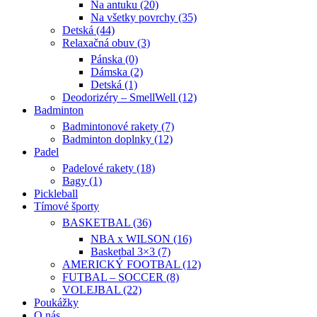
Na antuku (20)
Na všetky povrchy (35)
Detská (44)
Relaxačná obuv (3)
Pánska (0)
Dámska (2)
Detská (1)
Deodorizéry – SmellWell (12)
Badminton
Badmintonové rakety (7)
Badminton doplnky (12)
Padel
Padelové rakety (18)
Bagy (1)
Pickleball
Tímové športy
BASKETBAL (36)
NBA x WILSON (16)
Basketbal 3×3 (7)
AMERICKÝ FOOTBAL (12)
FUTBAL – SOCCER (8)
VOLEJBAL (22)
Poukážky
O nás