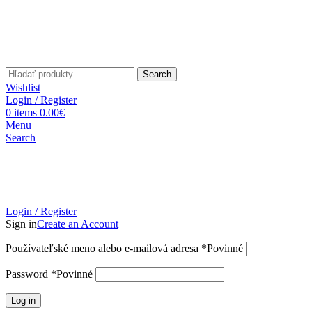
Search
Wishlist
Login / Register
0
items
0.00
€
Menu
Search
Login / Register
Sign in
Create an Account
Používateľské meno alebo e-mailová adresa
*
Povinné
Password
*
Povinné
Log in