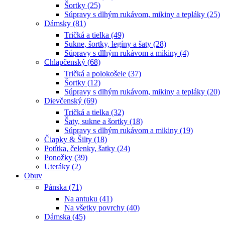
Šortky (25)
Súpravy s dlhým rukávom, mikiny a tepláky (25)
Dámsky (81)
Tričká a tielka (49)
Sukne, šortky, legíny a šaty (28)
Súpravy s dlhým rukávom a mikiny (4)
Chlapčenský (68)
Tričká a polokošele (37)
Šortky (12)
Súpravy s dlhým rukávom, mikiny a tepláky (20)
Dievčenský (69)
Tričká a tielka (32)
Šaty, sukne a šortky (18)
Súpravy s dlhým rukávom a mikiny (19)
Čiapky & Šilty (18)
Potítka, čelenky, šatky (24)
Ponožky (39)
Uteráky (2)
Obuv
Pánska (71)
Na antuku (41)
Na všetky povrchy (40)
Dámska (45)