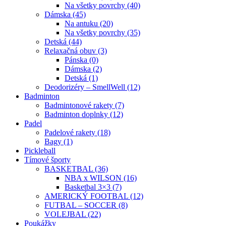
Na všetky povrchy (40)
Dámska (45)
Na antuku (20)
Na všetky povrchy (35)
Detská (44)
Relaxačná obuv (3)
Pánska (0)
Dámska (2)
Detská (1)
Deodorizéry – SmellWell (12)
Badminton
Badmintonové rakety (7)
Badminton doplnky (12)
Padel
Padelové rakety (18)
Bagy (1)
Pickleball
Tímové športy
BASKETBAL (36)
NBA x WILSON (16)
Basketbal 3×3 (7)
AMERICKÝ FOOTBAL (12)
FUTBAL – SOCCER (8)
VOLEJBAL (22)
Poukážky