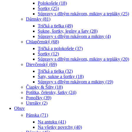
Polokošele (18)
Šortky (25)
Súpravy s dlhým rukávom, mikiny a tepláky (25)
Dámsky (81)
Tričká a tielka (49)
Sukne, šortky, legíny a šaty (28)
Súpravy s dlhým rukávom a mikiny (4)
Chlapčenský (68)
Tričká a polokošele (37)
Šortky (12)
Súpravy s dlhým rukávom, mikiny a tepláky (20)
Dievčenský (69)
Tričká a tielka (32)
Šaty, sukne a šortky (18)
Súpravy s dlhým rukávom a mikiny (19)
Čiapky & Šilty (18)
Potítka, čelenky, šatky (24)
Ponožky (39)
Uteráky (2)
Obuv
Pánska (71)
Na antuku (41)
Na všetky povrchy (40)