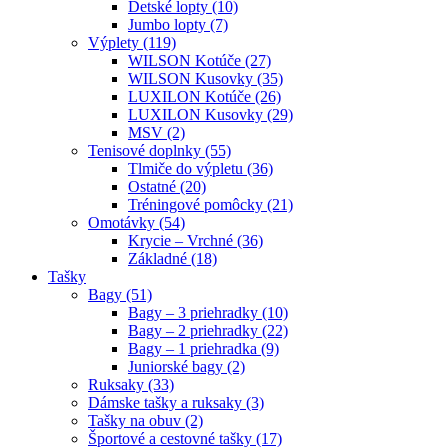
Detské lopty (10)
Jumbo lopty (7)
Výplety (119)
WILSON Kotúče (27)
WILSON Kusovky (35)
LUXILON Kotúče (26)
LUXILON Kusovky (29)
MSV (2)
Tenisové doplnky (55)
Tlmiče do výpletu (36)
Ostatné (20)
Tréningové pomôcky (21)
Omotávky (54)
Krycie – Vrchné (36)
Základné (18)
Tašky
Bagy (51)
Bagy – 3 priehradky (10)
Bagy – 2 priehradky (22)
Bagy – 1 priehradka (9)
Juniorské bagy (2)
Ruksaky (33)
Dámske tašky a ruksaky (3)
Tašky na obuv (2)
Športové a cestovné tašky (17)