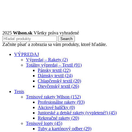
2025
Wilson.sk
Všetky práva vyhradené
Search
Začnite písať a zobrazia sa vám produkty, ktoré hľadáte.
VÝPREDAJ
Výpredaj – Rakety (2)
Totálny výpredaj – Textil (91)
Pánsky textil (22)
Dámsky textil (24)
Chlapčenský textil (20)
Dievčenský textil (26)
Tenis
Tenisové rakety Wilson (152)
Profesionálne rakety (93)
Akciové balíčky (0)
Juniorské a detské rakety (vypletené!) (45)
Rekreačné rakety (20)
Tenisové lopty (45)
Tuby a kartónový odber (29)