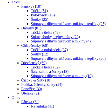
Textil
Pánsky (119)
Tričká (51)
Polokošele (18)
Šortky (25)
Súpravy s dlhým rukávom, mikiny a tepláky (25)
Dámsky (81)
Tričká a tielka (49)
Sukne, šortky, legíny a šaty (28)
Súpravy s dlhým rukávom a mikiny (4)
Chlapčenský (68)
Tričká a polokošele (37)
Šortky (12)
Súpravy s dlhým rukávom, mikiny a tepláky (20)
Dievčenský (69)
Tričká a tielka (32)
Šaty, sukne a šortky (18)
Súpravy s dlhým rukávom a mikiny (19)
Čiapky & Šilty (18)
Potítka, čelenky, šatky (24)
Ponožky (39)
Uteráky (2)
Obuv
Pánska (71)
Na antuku (41)