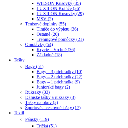
WILSON Kusovky (35)
LUXILON Kotúče (26)
LUXILON Kusovky (29)
MSV (2)
Tenisové doplnky (55)
Tlmiče do výpletu (36)
Ostatné (20)
Tréningové pomôcky (21)
Omotávky (54)
Krycie – Vrchné (36)
Základné (18)
Tašky
Bagy (51)
Bagy – 3 priehradky (10)
Bagy – 2 priehradky (22)
Bagy – 1 priehradka (9)
Juniorské bagy (2)
Ruksaky (33)
Dámske tašky a ruksaky (3)
Tašky na obuv (2)
Športové a cestovné tašky (17)
Textil
Pánsky (119)
Tričká (51)