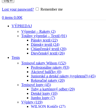
Log in
Lost your password?
Remember me
0
items
0.00
€
VÝPREDAJ
Výpredaj – Rakety (2)
Totálny výpredaj – Textil (91)
Pánsky textil (22)
Dámsky textil (24)
Chlapčenský textil (20)
Dievčenský textil (26)
Tenis
Tenisové rakety Wilson (152)
Profesionálne rakety (93)
Akciové balíčky (0)
Juniorské a detské rakety (vypletené!) (45)
Rekreačné rakety (20)
Tenisové lopty (45)
Tuby a kartónový odber (29)
Detské lopty (10)
Jumbo lopty (7)
Výplety (119)
WILSON Kotúče (27)