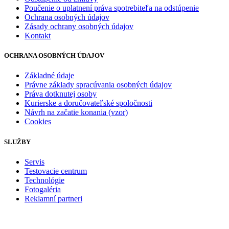
Poučenie o uplatnení práva spotrebiteľa na odstúpenie
Ochrana osobných údajov
Zásady ochrany osobných údajov
Kontakt
OCHRANA OSOBNÝCH ÚDAJOV
Základné údaje
Právne základy spracúvania osobných údajov
Práva dotknutej osoby
Kurierske a doručovateľské spoločnosti
Návrh na začatie konania (vzor)
Cookies
SLUŽBY
Servis
Testovacie centrum
Technológie
Fotogaléria
Reklamní partneri