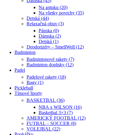
Dámska (45)
Na antuku (20)
Na všetky povrchy (35)
Detská (44)
Relaxačná obuv (3)
Pánska (0)
Dámska (2)
Detská (1)
Deodorizéry – SmellWell (12)
Badminton
Badmintonové rakety (7)
Badminton doplnky (12)
Padel
Padelové rakety (18)
Bagy (1)
Pickleball
Tímové športy
BASKETBAL (36)
NBA x WILSON (16)
Basketbal 3×3 (7)
AMERICKÝ FOOTBAL (12)
FUTBAL – SOCCER (8)
VOLEJBAL (22)
Poukážky