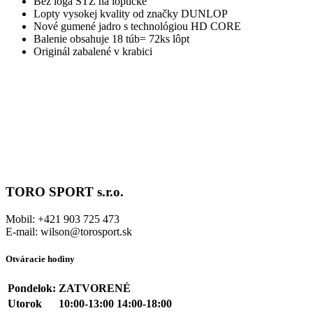
Bez loga STZ na loptičke
Lopty vysokej kvality od značky DUNLOP
Nové gumené jadro s technológiou HD CORE
Balenie obsahuje 18 túb= 72ks lôpt
Originál zabalené v krabici
TORO SPORT s.r.o.
Mobil: +421 903 725 473
E-mail: wilson@torosport.sk
Otváracie hodiny
Pondelok:
ZATVORENÉ
Utorok
10:00-13:00 14:00-18:00