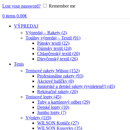
Lost your password?
Remember me
0
items
0.00
€
VÝPREDAJ
Výpredaj – Rakety (2)
Totálny výpredaj – Textil (91)
Pánsky textil (22)
Dámsky textil (24)
Chlapčenský textil (20)
Dievčenský textil (26)
Tenis
Tenisové rakety Wilson (152)
Profesionálne rakety (93)
Akciové balíčky (0)
Juniorské a detské rakety (vypletené!) (45)
Rekreačné rakety (20)
Tenisové lopty (45)
Tuby a kartónový odber (29)
Detské lopty (10)
Jumbo lopty (7)
Výplety (119)
WILSON Kotúče (27)
WILSON Kusovky (35)