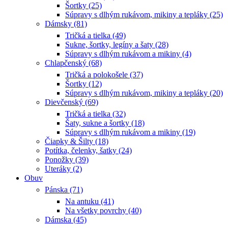
Šortky (25)
Súpravy s dlhým rukávom, mikiny a tepláky (25)
Dámsky (81)
Tričká a tielka (49)
Sukne, šortky, legíny a šaty (28)
Súpravy s dlhým rukávom a mikiny (4)
Chlapčenský (68)
Tričká a polokošele (37)
Šortky (12)
Súpravy s dlhým rukávom, mikiny a tepláky (20)
Dievčenský (69)
Tričká a tielka (32)
Šaty, sukne a šortky (18)
Súpravy s dlhým rukávom a mikiny (19)
Čiapky & Šilty (18)
Potítka, čelenky, šatky (24)
Ponožky (39)
Uteráky (2)
Obuv
Pánska (71)
Na antuku (41)
Na všetky povrchy (40)
Dámska (45)