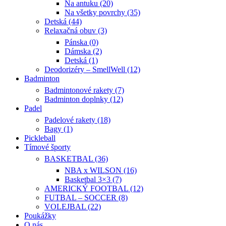
Na antuku (20)
Na všetky povrchy (35)
Detská (44)
Relaxačná obuv (3)
Pánska (0)
Dámska (2)
Detská (1)
Deodorizéry – SmellWell (12)
Badminton
Badmintonové rakety (7)
Badminton doplnky (12)
Padel
Padelové rakety (18)
Bagy (1)
Pickleball
Tímové športy
BASKETBAL (36)
NBA x WILSON (16)
Basketbal 3×3 (7)
AMERICKÝ FOOTBAL (12)
FUTBAL – SOCCER (8)
VOLEJBAL (22)
Poukážky
O nás