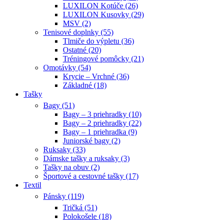
LUXILON Kotúče (26)
LUXILON Kusovky (29)
MSV (2)
Tenisové doplnky (55)
Tlmiče do výpletu (36)
Ostatné (20)
Tréningové pomôcky (21)
Omotávky (54)
Krycie – Vrchné (36)
Základné (18)
Tašky
Bagy (51)
Bagy – 3 priehradky (10)
Bagy – 2 priehradky (22)
Bagy – 1 priehradka (9)
Juniorské bagy (2)
Ruksaky (33)
Dámske tašky a ruksaky (3)
Tašky na obuv (2)
Športové a cestovné tašky (17)
Textil
Pánsky (119)
Tričká (51)
Polokošele (18)