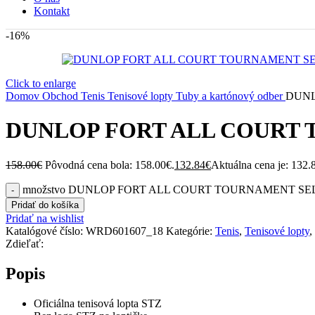
Kontakt
-16%
Click to enlarge
Domov
Obchod
Tenis
Tenisové lopty
Tuby a kartónový odber
DUNL
DUNLOP FORT ALL COURT TO
158.00
€
Pôvodná cena bola: 158.00€.
132.84
€
Aktuálna cena je: 132.
množstvo DUNLOP FORT ALL COURT TOURNAMENT SELECT 
Pridať do košíka
Pridať na wishlist
Katalógové číslo:
WRD601607_18
Kategórie:
Tenis
,
Tenisové lopty
,
Zdieľať:
Popis
Oficiálna tenisová lopta STZ