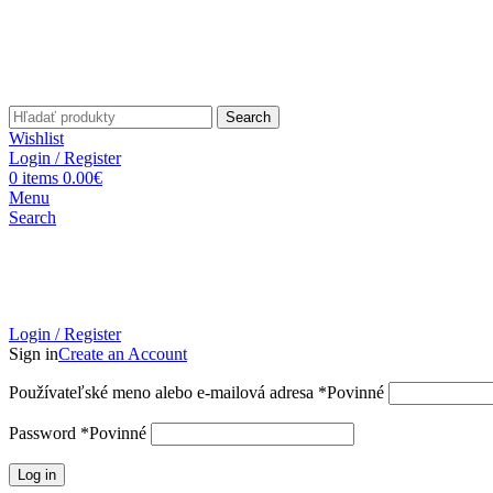
Search
Wishlist
Login / Register
0
items
0.00
€
Menu
Search
Login / Register
Sign in
Create an Account
Používateľské meno alebo e-mailová adresa
*
Povinné
Password
*
Povinné
Log in