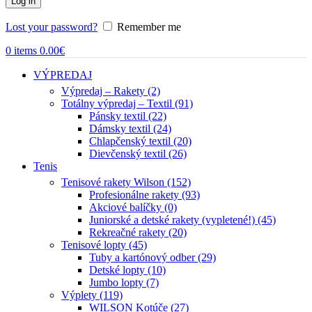
Log in
Lost your password?
Remember me
0
items
0.00
€
VÝPREDAJ
Výpredaj – Rakety (2)
Totálny výpredaj – Textil (91)
Pánsky textil (22)
Dámsky textil (24)
Chlapčenský textil (20)
Dievčenský textil (26)
Tenis
Tenisové rakety Wilson (152)
Profesionálne rakety (93)
Akciové balíčky (0)
Juniorské a detské rakety (vypletené!) (45)
Rekreačné rakety (20)
Tenisové lopty (45)
Tuby a kartónový odber (29)
Detské lopty (10)
Jumbo lopty (7)
Výplety (119)
WILSON Kotúče (27)