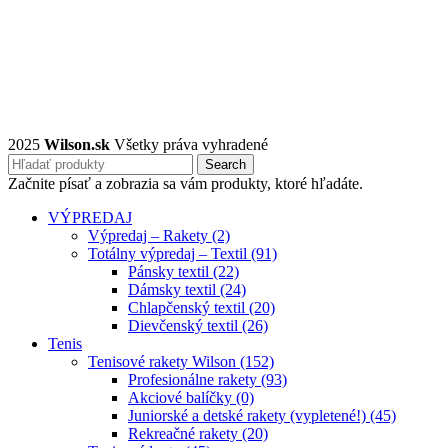
2025
Wilson.sk
Všetky práva vyhradené
Search
Začnite písať a zobrazia sa vám produkty, ktoré hľadáte.
VÝPREDAJ
Výpredaj – Rakety (2)
Totálny výpredaj – Textil (91)
Pánsky textil (22)
Dámsky textil (24)
Chlapčenský textil (20)
Dievčenský textil (26)
Tenis
Tenisové rakety Wilson (152)
Profesionálne rakety (93)
Akciové balíčky (0)
Juniorské a detské rakety (vypletené!) (45)
Rekreačné rakety (20)