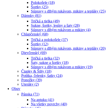
Polokošele (18)
Šortky (25)
Súpravy s dlhým rukávom, mikiny a tepláky (25)
Dámsky (81)
Tričká a tielka (49)
Sukne, šortky, legíny a šaty (28)
Súpravy s dlhým rukávom a mikiny (4)
Chlapčenský (68)
Tričká a polokošele (37)
Šortky (12)
Súpravy s dlhým rukávom, mikiny a tepláky (20)
Dievčenský (69)
Tričká a tielka (32)
Šaty, sukne a šortky (18)
Súpravy s dlhým rukávom a mikiny (19)
Čiapky & Šilty (18)
Potítka, čelenky, šatky (24)
Ponožky (39)
Uteráky (2)
Obuv
Pánska (71)
Na antuku (41)
Na všetky povrchy (40)