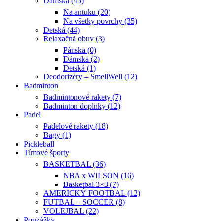
Dámska (45)
Na antuku (20)
Na všetky povrchy (35)
Detská (44)
Relaxačná obuv (3)
Pánska (0)
Dámska (2)
Detská (1)
Deodorizéry – SmellWell (12)
Badminton
Badmintonové rakety (7)
Badminton doplnky (12)
Padel
Padelové rakety (18)
Bagy (1)
Pickleball
Tímové športy
BASKETBAL (36)
NBA x WILSON (16)
Basketbal 3×3 (7)
AMERICKÝ FOOTBAL (12)
FUTBAL – SOCCER (8)
VOLEJBAL (22)
Poukážky