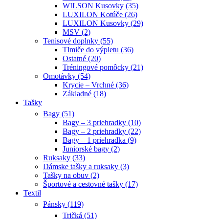
WILSON Kusovky (35)
LUXILON Kotúče (26)
LUXILON Kusovky (29)
MSV (2)
Tenisové doplnky (55)
Tlmiče do výpletu (36)
Ostatné (20)
Tréningové pomôcky (21)
Omotávky (54)
Krycie – Vrchné (36)
Základné (18)
Tašky
Bagy (51)
Bagy – 3 priehradky (10)
Bagy – 2 priehradky (22)
Bagy – 1 priehradka (9)
Juniorské bagy (2)
Ruksaky (33)
Dámske tašky a ruksaky (3)
Tašky na obuv (2)
Športové a cestovné tašky (17)
Textil
Pánsky (119)
Tričká (51)