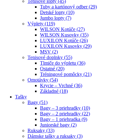
Tenisové lopty (45)
Tuby a kartónový odber (29)
Detské lopty (10)
Jumbo lopty (7)
Výplety (119)
WILSON Kotúče (27)
WILSON Kusovky (35)
LUXILON Kotúče (26)
LUXILON Kusovky (29)
MSV (2)
Tenisové doplnky (55)
Tlmiče do výpletu (36)
Ostatné (20)
Tréningové pomôcky (21)
Omotávky (54)
Krycie – Vrchné (36)
Základné (18)
Tašky
Bagy (51)
Bagy – 3 priehradky (10)
Bagy – 2 priehradky (22)
Bagy – 1 priehradka (9)
Juniorské bagy (2)
Ruksaky (33)
Dámske tašky a ruksaky (3)