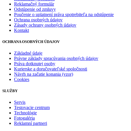
Reklamačný formulár
Odstúpenie od zmluvy
Poučenie o uplatnení práva spotrebiteľa na odstúpenie
Ochrana osobných údajov
Zásady ochrany osobných údajov
Kontakt
OCHRANA OSOBNÝCH ÚDAJOV
Základné údaje
Právne základy spracúvania osobných údajov
Práva dotknutej osoby
Kurierske a doručovateľské spoločnosti
Návrh na začatie konania (vzor)
Cookies
SLUŽBY
Servis
Testovacie centrum
Technológie
Fotogaléria
Reklamní partneri