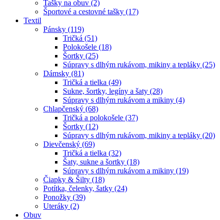
Tašky na obuv (2)
Športové a cestovné tašky (17)
Textil
Pánsky (119)
Tričká (51)
Polokošele (18)
Šortky (25)
Súpravy s dlhým rukávom, mikiny a tepláky (25)
Dámsky (81)
Tričká a tielka (49)
Sukne, šortky, legíny a šaty (28)
Súpravy s dlhým rukávom a mikiny (4)
Chlapčenský (68)
Tričká a polokošele (37)
Šortky (12)
Súpravy s dlhým rukávom, mikiny a tepláky (20)
Dievčenský (69)
Tričká a tielka (32)
Šaty, sukne a šortky (18)
Súpravy s dlhým rukávom a mikiny (19)
Čiapky & Šilty (18)
Potítka, čelenky, šatky (24)
Ponožky (39)
Uteráky (2)
Obuv