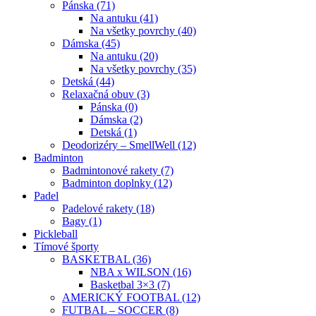
Pánska (71)
Na antuku (41)
Na všetky povrchy (40)
Dámska (45)
Na antuku (20)
Na všetky povrchy (35)
Detská (44)
Relaxačná obuv (3)
Pánska (0)
Dámska (2)
Detská (1)
Deodorizéry – SmellWell (12)
Badminton
Badmintonové rakety (7)
Badminton doplnky (12)
Padel
Padelové rakety (18)
Bagy (1)
Pickleball
Tímové športy
BASKETBAL (36)
NBA x WILSON (16)
Basketbal 3×3 (7)
AMERICKÝ FOOTBAL (12)
FUTBAL – SOCCER (8)