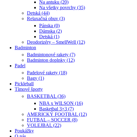
Na antuku (20)
Na všetky povrchy (35)
Detská (44)
Relaxačná obuv (3)
Pánska (0)
Dámska (2)
Detská (1)
Deodorizéry – SmellWell (12)
Badminton
Badmintonové rakety (7)
Badminton doplnky (12)
Padel
Padelové rakety (18)
Bagy (1)
Pickleball
Tímové športy
BASKETBAL (36)
NBA x WILSON (16)
Basketbal 3×3 (7)
AMERICKÝ FOOTBAL (12)
FUTBAL – SOCCER (8)
VOLEJBAL (22)
Poukážky
O nás