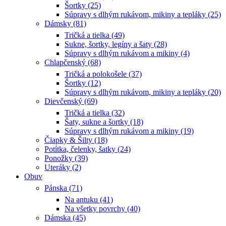
Šortky (25)
Súpravy s dlhým rukávom, mikiny a tepláky (25)
Dámsky (81)
Tričká a tielka (49)
Sukne, šortky, legíny a šaty (28)
Súpravy s dlhým rukávom a mikiny (4)
Chlapčenský (68)
Tričká a polokošele (37)
Šortky (12)
Súpravy s dlhým rukávom, mikiny a tepláky (20)
Dievčenský (69)
Tričká a tielka (32)
Šaty, sukne a šortky (18)
Súpravy s dlhým rukávom a mikiny (19)
Čiapky & Šilty (18)
Potítka, čelenky, šatky (24)
Ponožky (39)
Uteráky (2)
Obuv
Pánska (71)
Na antuku (41)
Na všetky povrchy (40)
Dámska (45)