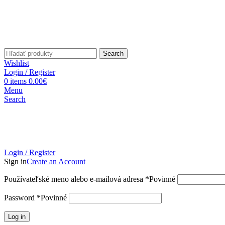
Search
Wishlist
Login / Register
0
items
0.00
€
Menu
Search
Login / Register
Sign in
Create an Account
Používateľské meno alebo e-mailová adresa
*
Povinné
Password
*
Povinné
Log in