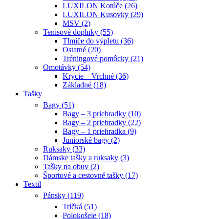
LUXILON Kotúče (26)
LUXILON Kusovky (29)
MSV (2)
Tenisové doplnky (55)
Tlmiče do výpletu (36)
Ostatné (20)
Tréningové pomôcky (21)
Omotávky (54)
Krycie – Vrchné (36)
Základné (18)
Tašky
Bagy (51)
Bagy – 3 priehradky (10)
Bagy – 2 priehradky (22)
Bagy – 1 priehradka (9)
Juniorské bagy (2)
Ruksaky (33)
Dámske tašky a ruksaky (3)
Tašky na obuv (2)
Športové a cestovné tašky (17)
Textil
Pánsky (119)
Tričká (51)
Polokošele (18)