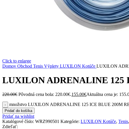
Click to enlarge
Domov
Obchod
Tenis
Výplety
LUXILON Kotúče
LUXILON ADRE
LUXILON ADRENALINE 125 
220.00
€
Pôvodná cena bola: 220.00€.
155.00
€
Aktuálna cena je: 155.
množstvo LUXILON ADRENALINE 125 ICE BLUE 200M R
Pridať do košíka
Pridať na wishlist
Katalógové číslo:
WRZ990501
Kategórie:
LUXILON Kotúče
,
Tenis
Zdieľať: