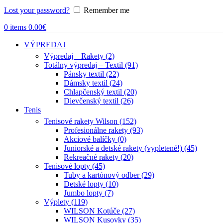
Lost your password?
Remember me
0
items
0.00
€
VÝPREDAJ
Výpredaj – Rakety (2)
Totálny výpredaj – Textil (91)
Pánsky textil (22)
Dámsky textil (24)
Chlapčenský textil (20)
Dievčenský textil (26)
Tenis
Tenisové rakety Wilson (152)
Profesionálne rakety (93)
Akciové balíčky (0)
Juniorské a detské rakety (vypletené!) (45)
Rekreačné rakety (20)
Tenisové lopty (45)
Tuby a kartónový odber (29)
Detské lopty (10)
Jumbo lopty (7)
Výplety (119)
WILSON Kotúče (27)
WILSON Kusovky (35)