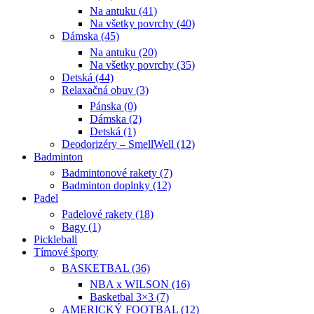
Na antuku (41)
Na všetky povrchy (40)
Dámska (45)
Na antuku (20)
Na všetky povrchy (35)
Detská (44)
Relaxačná obuv (3)
Pánska (0)
Dámska (2)
Detská (1)
Deodorizéry – SmellWell (12)
Badminton
Badmintonové rakety (7)
Badminton doplnky (12)
Padel
Padelové rakety (18)
Bagy (1)
Pickleball
Tímové športy
BASKETBAL (36)
NBA x WILSON (16)
Basketbal 3×3 (7)
AMERICKÝ FOOTBAL (12)