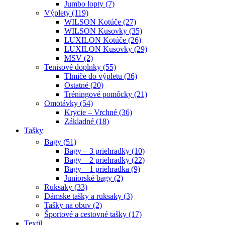
Jumbo lopty (7)
Výplety (119)
WILSON Kotúče (27)
WILSON Kusovky (35)
LUXILON Kotúče (26)
LUXILON Kusovky (29)
MSV (2)
Tenisové doplnky (55)
Tlmiče do výpletu (36)
Ostatné (20)
Tréningové pomôcky (21)
Omotávky (54)
Krycie – Vrchné (36)
Základné (18)
Tašky
Bagy (51)
Bagy – 3 priehradky (10)
Bagy – 2 priehradky (22)
Bagy – 1 priehradka (9)
Juniorské bagy (2)
Ruksaky (33)
Dámske tašky a ruksaky (3)
Tašky na obuv (2)
Športové a cestovné tašky (17)
Textil