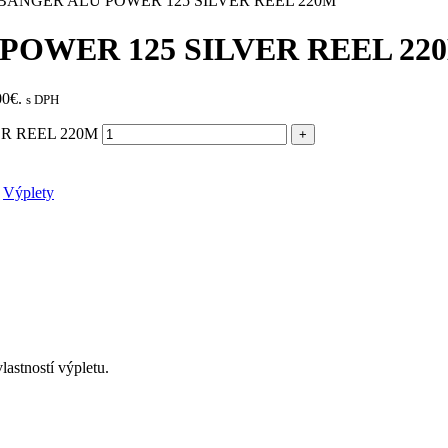
BANGER ALU POWER 125 SILVER REEL 220M
POWER 125 SILVER REEL 22
00€.
s DPH
ER REEL 220M
Výplety
astností výpletu.