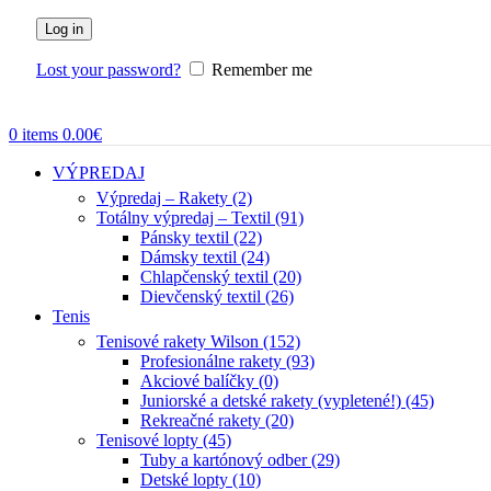
Log in
Lost your password?
Remember me
0
items
0.00
€
VÝPREDAJ
Výpredaj – Rakety (2)
Totálny výpredaj – Textil (91)
Pánsky textil (22)
Dámsky textil (24)
Chlapčenský textil (20)
Dievčenský textil (26)
Tenis
Tenisové rakety Wilson (152)
Profesionálne rakety (93)
Akciové balíčky (0)
Juniorské a detské rakety (vypletené!) (45)
Rekreačné rakety (20)
Tenisové lopty (45)
Tuby a kartónový odber (29)
Detské lopty (10)