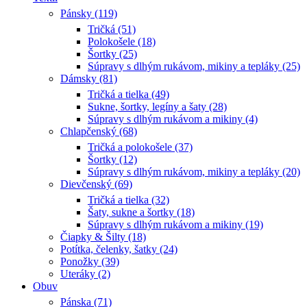
Pánsky (119)
Tričká (51)
Polokošele (18)
Šortky (25)
Súpravy s dlhým rukávom, mikiny a tepláky (25)
Dámsky (81)
Tričká a tielka (49)
Sukne, šortky, legíny a šaty (28)
Súpravy s dlhým rukávom a mikiny (4)
Chlapčenský (68)
Tričká a polokošele (37)
Šortky (12)
Súpravy s dlhým rukávom, mikiny a tepláky (20)
Dievčenský (69)
Tričká a tielka (32)
Šaty, sukne a šortky (18)
Súpravy s dlhým rukávom a mikiny (19)
Čiapky & Šilty (18)
Potítka, čelenky, šatky (24)
Ponožky (39)
Uteráky (2)
Obuv
Pánska (71)