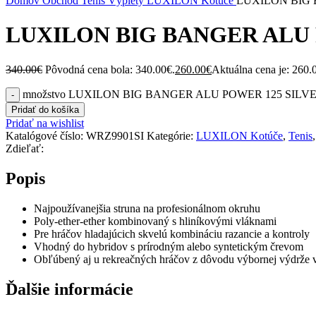
Domov
Obchod
Tenis
Výplety
LUXILON Kotúče
LUXILON BIG 
LUXILON BIG BANGER ALU 
340.00
€
Pôvodná cena bola: 340.00€.
260.00
€
Aktuálna cena je: 260.
množstvo LUXILON BIG BANGER ALU POWER 125 SILV
Pridať do košíka
Pridať na wishlist
Katalógové číslo:
WRZ9901SI
Kategórie:
LUXILON Kotúče
,
Tenis
,
Zdieľať:
Popis
Najpoužívanejšia struna na profesionálnom okruhu
Poly-ether-ether kombinovaný s hliníkovými vláknami
Pre hráčov hladajúcich skvelú kombináciu razancie a kontroly
Vhodný do hybridov s prírodným alebo syntetickým črevom
Obľúbený aj u rekreačných hráčov z dôvodu výbornej výdrže vl
Ďalšie informácie