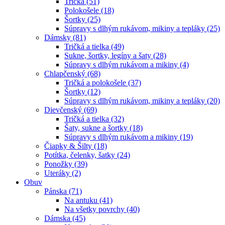
Tričká (51)
Polokošele (18)
Šortky (25)
Súpravy s dlhým rukávom, mikiny a tepláky (25)
Dámsky (81)
Tričká a tielka (49)
Sukne, šortky, legíny a šaty (28)
Súpravy s dlhým rukávom a mikiny (4)
Chlapčenský (68)
Tričká a polokošele (37)
Šortky (12)
Súpravy s dlhým rukávom, mikiny a tepláky (20)
Dievčenský (69)
Tričká a tielka (32)
Šaty, sukne a šortky (18)
Súpravy s dlhým rukávom a mikiny (19)
Čiapky & Šilty (18)
Potítka, čelenky, šatky (24)
Ponožky (39)
Uteráky (2)
Obuv
Pánska (71)
Na antuku (41)
Na všetky povrchy (40)
Dámska (45)