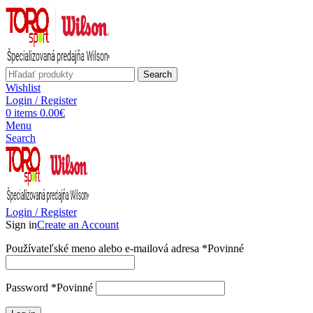
Search
Wishlist
Login / Register
0
items
0.00
€
Menu
Search
Login / Register
Sign in
Create an Account
Používateľské meno alebo e-mailová adresa
*
Povinné
Password
*
Povinné