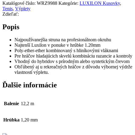
Katalógové číslo:
WRZ9988
Kategórie:
LUXILON Kusovky
,
Tenis
,
Výplety
Zdieľať:
Popis
Najpoužívanejšia struna na profesionálnom okruhu
Najtenší Luxilon v ponuke v hrúbke 1.20mm
Poly-ether-ether kombinovaný s hliníkovými vláknami
Pre hráčov hladajúcich skvelú kombináciu razancie a kontroly
Vhodný do hybridov s prírodným alebo syntetickým črevom
Obľúbený aj u rekreačných hráčov z dôvodu výbornej výdrže
vlastností výpletu.
Ďalšie informácie
Balenie
12,2 m
Hrúbka
1,20 mm