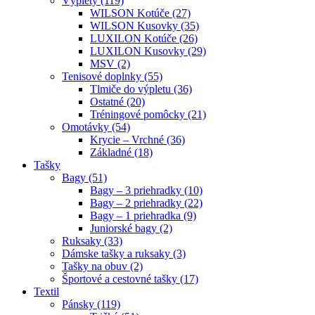
Výplety (119)
WILSON Kotúče (27)
WILSON Kusovky (35)
LUXILON Kotúče (26)
LUXILON Kusovky (29)
MSV (2)
Tenisové doplnky (55)
Tlmiče do výpletu (36)
Ostatné (20)
Tréningové pomôcky (21)
Omotávky (54)
Krycie – Vrchné (36)
Základné (18)
Tašky
Bagy (51)
Bagy – 3 priehradky (10)
Bagy – 2 priehradky (22)
Bagy – 1 priehradka (9)
Juniorské bagy (2)
Ruksaky (33)
Dámske tašky a ruksaky (3)
Tašky na obuv (2)
Športové a cestovné tašky (17)
Textil
Pánsky (119)