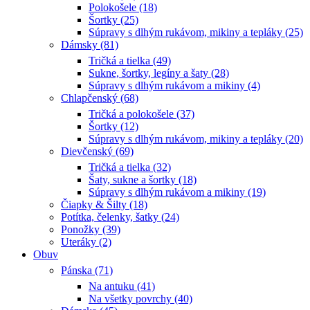
Polokošele (18)
Šortky (25)
Súpravy s dlhým rukávom, mikiny a tepláky (25)
Dámsky (81)
Tričká a tielka (49)
Sukne, šortky, legíny a šaty (28)
Súpravy s dlhým rukávom a mikiny (4)
Chlapčenský (68)
Tričká a polokošele (37)
Šortky (12)
Súpravy s dlhým rukávom, mikiny a tepláky (20)
Dievčenský (69)
Tričká a tielka (32)
Šaty, sukne a šortky (18)
Súpravy s dlhým rukávom a mikiny (19)
Čiapky & Šilty (18)
Potítka, čelenky, šatky (24)
Ponožky (39)
Uteráky (2)
Obuv
Pánska (71)
Na antuku (41)
Na všetky povrchy (40)