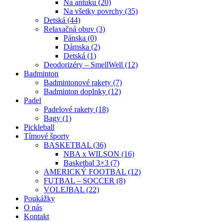
Na antuku (20)
Na všetky povrchy (35)
Detská (44)
Relaxačná obuv (3)
Pánska (0)
Dámska (2)
Detská (1)
Deodorizéry – SmellWell (12)
Badminton
Badmintonové rakety (7)
Badminton doplnky (12)
Padel
Padelové rakety (18)
Bagy (1)
Pickleball
Tímové športy
BASKETBAL (36)
NBA x WILSON (16)
Basketbal 3×3 (7)
AMERICKÝ FOOTBAL (12)
FUTBAL – SOCCER (8)
VOLEJBAL (22)
Poukážky
O nás
Kontakt