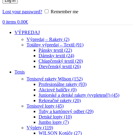
Log in
Lost your password?
Remember me
0
items
0.00
€
VÝPREDAJ
Výpredaj – Rakety (2)
Totálny výpredaj – Textil (91)
Pánsky textil (22)
Dámsky textil (24)
Chlapčenský textil (20)
Dievčenský textil (26)
Tenis
Tenisové rakety Wilson (152)
Profesionálne rakety (93)
Akciové balíčky (0)
Juniorské a detské rakety (vypletené!) (45)
Rekreačné rakety (20)
Tenisové lopty (45)
Tuby a kartónový odber (29)
Detské lopty (10)
Jumbo lopty (7)
Výplety (119)
WILSON Kotúče (27)