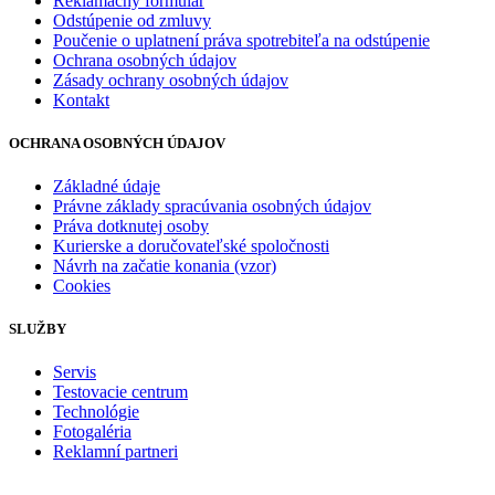
Reklamačný formulár
Odstúpenie od zmluvy
Poučenie o uplatnení práva spotrebiteľa na odstúpenie
Ochrana osobných údajov
Zásady ochrany osobných údajov
Kontakt
OCHRANA OSOBNÝCH ÚDAJOV
Základné údaje
Právne základy spracúvania osobných údajov
Práva dotknutej osoby
Kurierske a doručovateľské spoločnosti
Návrh na začatie konania (vzor)
Cookies
SLUŽBY
Servis
Testovacie centrum
Technológie
Fotogaléria
Reklamní partneri