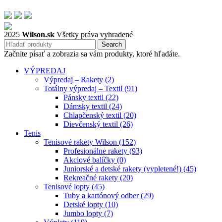
2025
Wilson.sk
Všetky práva vyhradené
Search
Začnite písať a zobrazia sa vám produkty, ktoré hľadáte.
VÝPREDAJ
Výpredaj – Rakety (2)
Totálny výpredaj – Textil (91)
Pánsky textil (22)
Dámsky textil (24)
Chlapčenský textil (20)
Dievčenský textil (26)
Tenis
Tenisové rakety Wilson (152)
Profesionálne rakety (93)
Akciové balíčky (0)
Juniorské a detské rakety (vypletené!) (45)
Rekreačné rakety (20)
Tenisové lopty (45)
Tuby a kartónový odber (29)
Detské lopty (10)
Jumbo lopty (7)