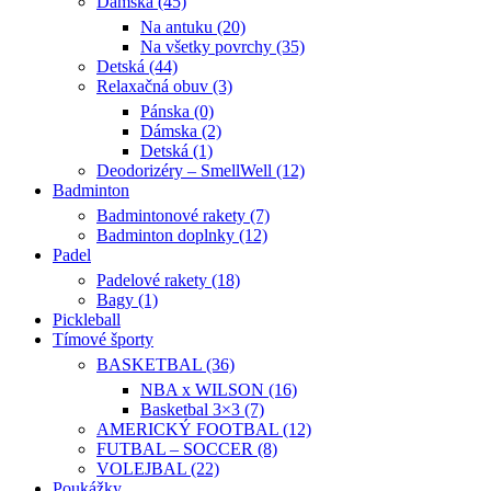
Dámska (45)
Na antuku (20)
Na všetky povrchy (35)
Detská (44)
Relaxačná obuv (3)
Pánska (0)
Dámska (2)
Detská (1)
Deodorizéry – SmellWell (12)
Badminton
Badmintonové rakety (7)
Badminton doplnky (12)
Padel
Padelové rakety (18)
Bagy (1)
Pickleball
Tímové športy
BASKETBAL (36)
NBA x WILSON (16)
Basketbal 3×3 (7)
AMERICKÝ FOOTBAL (12)
FUTBAL – SOCCER (8)
VOLEJBAL (22)
Poukážky