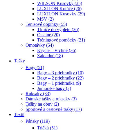
WILSON Kusovky (35)
LUXILON Kotúče (26)
LUXILON Kusovky (29)
MSV (2)
Tenisové doplnky (55)
Tlmiče do výpletu (36)
Ostatné (20)
Tréningové pomôcky (21)
Omotávky (54)
Krycie – Vrchné (36)
Základné (18)
Tašky
Bagy (51)
Bagy – 3 priehradky (10)
Bagy – 2 priehradky (22)
Bagy – 1 priehradka (9)
Juniorské bagy (2)
Ruksaky (33)
Dámske tašky a ruksaky (3)
Tašky na obuv (2)
Športové a cestovné tašky (17)
Textil
Pánsky (119)
Tričká (51)