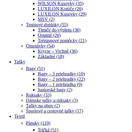
WILSON Kusovky (35)
LUXILON Kotúče (26)
LUXILON Kusovky (29)
MSV (2)
Tenisové doplnky (55)
Tlmiče do výpletu (36)
Ostatné (20)
Tréningové pomôcky (21)
Omotávky (54)
Krycie – Vrchné (36)
Základné (18)
Tašky
Bagy (51)
Bagy – 3 priehradky (10)
Bagy – 2 priehradky (22)
Bagy – 1 priehradka (9)
Juniorské bagy (2)
Ruksaky (33)
Dámske tašky a ruksaky (3)
Tašky na obuv (2)
Športové a cestovné tašky (17)
Textil
Pánsky (119)
Tričká (51)