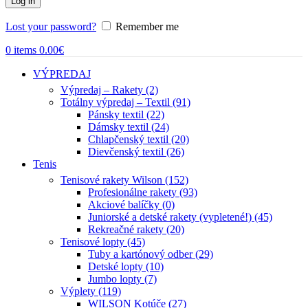
Log in
Lost your password?
Remember me
0
items
0.00
€
VÝPREDAJ
Výpredaj – Rakety (2)
Totálny výpredaj – Textil (91)
Pánsky textil (22)
Dámsky textil (24)
Chlapčenský textil (20)
Dievčenský textil (26)
Tenis
Tenisové rakety Wilson (152)
Profesionálne rakety (93)
Akciové balíčky (0)
Juniorské a detské rakety (vypletené!) (45)
Rekreačné rakety (20)
Tenisové lopty (45)
Tuby a kartónový odber (29)
Detské lopty (10)
Jumbo lopty (7)
Výplety (119)
WILSON Kotúče (27)