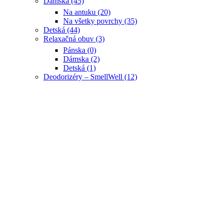
Dámska (45)
Na antuku (20)
Na všetky povrchy (35)
Detská (44)
Relaxačná obuv (3)
Pánska (0)
Dámska (2)
Detská (1)
Deodorizéry – SmellWell (12)
Badminton
Badmintonové rakety (7)
Badminton doplnky (12)
Padel
Padelové rakety (18)
Bagy (1)
Pickleball
Tímové športy
BASKETBAL (36)
NBA x WILSON (16)
Basketbal 3×3 (7)
AMERICKÝ FOOTBAL (12)
FUTBAL – SOCCER (8)
VOLEJBAL (22)
Poukážky