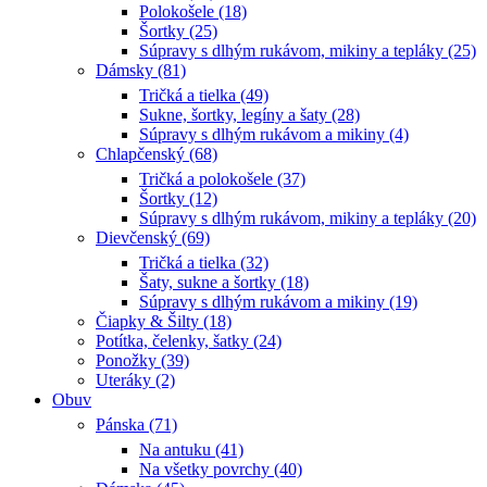
Polokošele (18)
Šortky (25)
Súpravy s dlhým rukávom, mikiny a tepláky (25)
Dámsky (81)
Tričká a tielka (49)
Sukne, šortky, legíny a šaty (28)
Súpravy s dlhým rukávom a mikiny (4)
Chlapčenský (68)
Tričká a polokošele (37)
Šortky (12)
Súpravy s dlhým rukávom, mikiny a tepláky (20)
Dievčenský (69)
Tričká a tielka (32)
Šaty, sukne a šortky (18)
Súpravy s dlhým rukávom a mikiny (19)
Čiapky & Šilty (18)
Potítka, čelenky, šatky (24)
Ponožky (39)
Uteráky (2)
Obuv
Pánska (71)
Na antuku (41)
Na všetky povrchy (40)