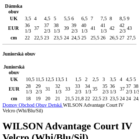
Dámska
obuv
UK
3,5
4
4,5
5
5,5
6
6,5
7
7,5
8
8,5
9
36
37
38
39
40
41
42
EUR
37
39
41
42
43
1/3
2/3
1/3
2/3
1/3
1/3
2/3
cm
22
22,5
23
23,5
24
24,5
25
25,5
26
26,5
27
27,5
Juniorská obuv
Juniorská
obuv
UK
10,5
11,5
12,5
13,5
1
1,5
2
2,5
3
3,5
4
4,5
5
28
29
32
33
34
35
36
37
38
EUR
31
33
35
37
1/3
2/3
1/3
2/3
1/3
2/3
1/3
2/3
1/
cm
18
19
20
21
21,5
21,8
22
22,5
23
23,5
24
24
24
Domov
Obchod
Obuv
Detská
WILSON Advantage Court IV
Velcro (Whi/Blu/Sil)
WILSON Advantage Court IV
Velcro (Whi/Blu/Sil)