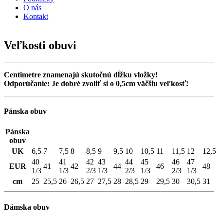
O nás
Kontakt
Veľkosti obuvi
Centimetre znamenajú skutočnú dĺžku vložky!
Odporúčanie: Je dobré zvoliť si o 0,5cm väčšiu veľkosť!
Pánska obuv
Pánska
obuv
UK
6,5
7
7,5
8
8,5
9
9,5
10
10,5
11
11,5
12
12,5
40
41
42
43
44
45
46
47
EUR
41
42
44
46
48
1/3
1/3
2/3
1/3
2/3
1/3
2/3
1/3
cm
25
25,5
26
26,5
27
27,5
28
28,5
29
29,5
30
30,5
31
Dámska obuv