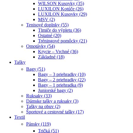
WILSON Kusovky (35)
LUXILON Kotúče (26)
LUXILON Kusovky (29)
MSV (2)
Tenisové doplnky (55)
Tlmiče do výpletu (36)
Ostatné (20)
Tréningové pomôcky (21)
Omotávky (54)
Krycie – Vrchné (36)
Základné (18)
Tašky
Bagy (51)
Bagy – 3 priehradky (10)
Bagy – 2 priehradky (22)
Bagy – 1 priehradka (9)
Juniorské bagy (2)
Ruksaky (33)
Dámske tašky a ruksaky (3)
Tašky na obuv (2)
Športové a cestovné tašky (17)
Textil
Pánsky (119)
Tričká (51)