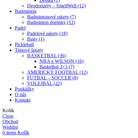
Detská (1)
Deodorizéry – SmellWell (12)
Badminton
Badmintonové rakety (7)
Badminton doplnky (12)
Padel
Padelové rakety (18)
Bagy (1)
Pickleball
Tímové športy
BASKETBAL (36)
NBA x WILSON (16)
Basketbal 3×3 (7)
AMERICKÝ FOOTBAL (12)
FUTBAL – SOCCER (8)
VOLEJBAL (22)
Poukážky
O nás
Kontakt
Košík
Close
Obchod
Wishlist
0
items
Košík