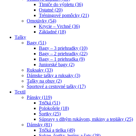
Tlmiče do výpletu (36)
Ostatné (20)
Tréningové pomôcky (21)
Omotávky (54)
Krycie – Vrchné (36)
Základné (18)
Tašky
Bagy (51)
Bagy – 3 priehradky (10)
Bagy – 2 priehradky (22)
Bagy – 1 priehradka (9)
Juniorské bagy (2)
Ruksaky (33)
Dámske tašky a ruksaky (3)
Tašky na obuv (2)
Športové a cestovné tašky (17)
Textil
Pánsky (119)
Tričká (51)
Polokošele (18)
Šortky (25)
Súpravy s dlhým rukávom, mikiny a tepláky (25)
Dámsky (81)
Tričká a tielka (49)
Sukne, šortky, legíny a šaty (28)