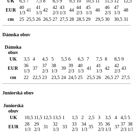
UK
6,5
7
7,5
8
8,5
9
9,5
10
10,5
11
11,5
12
12,5
40
41
42
43
44
45
46
47
EUR
41
42
44
46
48
1/3
1/3
2/3
1/3
2/3
1/3
2/3
1/3
cm
25
25,5
26
26,5
27
27,5
28
28,5
29
29,5
30
30,5
31
Dámska obuv
Dámska
obuv
UK
3,5
4
4,5
5
5,5
6
6,5
7
7,5
8
8,5
9
36
37
38
39
40
41
42
EUR
37
39
41
42
43
1/3
2/3
1/3
2/3
1/3
1/3
2/3
cm
22
22,5
23
23,5
24
24,5
25
25,5
26
26,5
27
27,5
Juniorská obuv
Juniorská
obuv
UK
10,5
11,5
12,5
13,5
1
1,5
2
2,5
3
3,5
4
4,5
5
28
29
32
33
34
35
36
37
38
EUR
31
33
35
37
1/3
2/3
1/3
2/3
1/3
2/3
1/3
2/3
1/