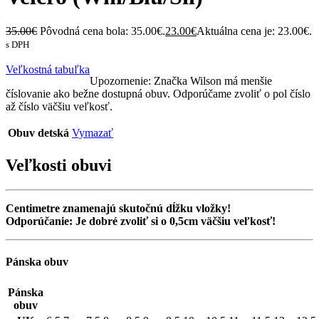
35.00
€
Pôvodná cena bola: 35.00€.
23.00
€
Aktuálna cena je: 23.00€.
s DPH
Veľkostná tabuľka
Upozornenie: Značka Wilson má menšie
číslovanie ako bežne dostupná obuv. Odporúčame zvoliť o pol číslo
až číslo väčšiu veľkosť.
Obuv detská
Vymazať
Veľkosti obuvi
Centimetre znamenajú skutočnú dĺžku vložky!
Odporúčanie: Je dobré zvoliť si o 0,5cm väčšiu veľkosť!
Pánska obuv
Pánska
obuv