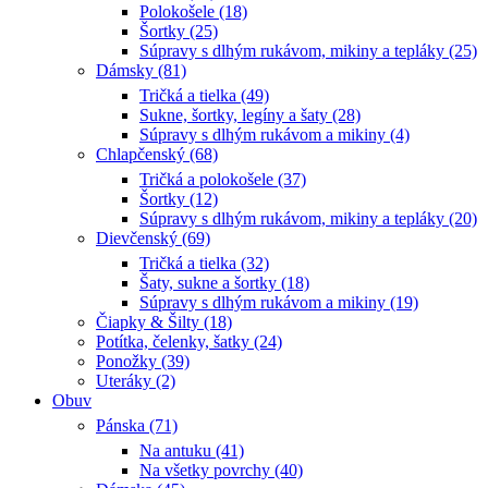
Polokošele (18)
Šortky (25)
Súpravy s dlhým rukávom, mikiny a tepláky (25)
Dámsky (81)
Tričká a tielka (49)
Sukne, šortky, legíny a šaty (28)
Súpravy s dlhým rukávom a mikiny (4)
Chlapčenský (68)
Tričká a polokošele (37)
Šortky (12)
Súpravy s dlhým rukávom, mikiny a tepláky (20)
Dievčenský (69)
Tričká a tielka (32)
Šaty, sukne a šortky (18)
Súpravy s dlhým rukávom a mikiny (19)
Čiapky & Šilty (18)
Potítka, čelenky, šatky (24)
Ponožky (39)
Uteráky (2)
Obuv
Pánska (71)
Na antuku (41)
Na všetky povrchy (40)