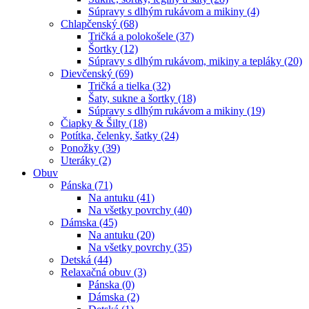
Súpravy s dlhým rukávom a mikiny (4)
Chlapčenský (68)
Tričká a polokošele (37)
Šortky (12)
Súpravy s dlhým rukávom, mikiny a tepláky (20)
Dievčenský (69)
Tričká a tielka (32)
Šaty, sukne a šortky (18)
Súpravy s dlhým rukávom a mikiny (19)
Čiapky & Šilty (18)
Potítka, čelenky, šatky (24)
Ponožky (39)
Uteráky (2)
Obuv
Pánska (71)
Na antuku (41)
Na všetky povrchy (40)
Dámska (45)
Na antuku (20)
Na všetky povrchy (35)
Detská (44)
Relaxačná obuv (3)
Pánska (0)
Dámska (2)