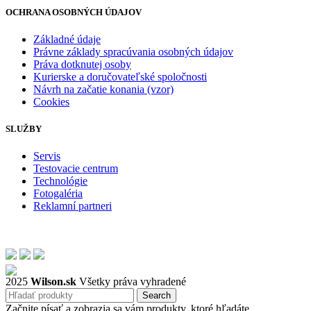
OCHRANA OSOBNÝCH ÚDAJOV
Základné údaje
Právne základy spracúvania osobných údajov
Práva dotknutej osoby
Kurierske a doručovateľské spoločnosti
Návrh na začatie konania (vzor)
Cookies
SLUŽBY
Servis
Testovacie centrum
Technológie
Fotogaléria
Reklamní partneri
2025
Wilson.sk
Všetky práva vyhradené
Search
Začnite písať a zobrazia sa vám produkty, ktoré hľadáte.