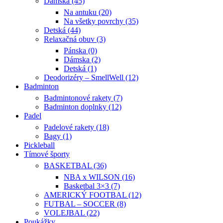
Dámska (45)
Na antuku (20)
Na všetky povrchy (35)
Detská (44)
Relaxačná obuv (3)
Pánska (0)
Dámska (2)
Detská (1)
Deodorizéry – SmellWell (12)
Badminton
Badmintonové rakety (7)
Badminton doplnky (12)
Padel
Padelové rakety (18)
Bagy (1)
Pickleball
Tímové športy
BASKETBAL (36)
NBA x WILSON (16)
Basketbal 3×3 (7)
AMERICKÝ FOOTBAL (12)
FUTBAL – SOCCER (8)
VOLEJBAL (22)
Poukážky