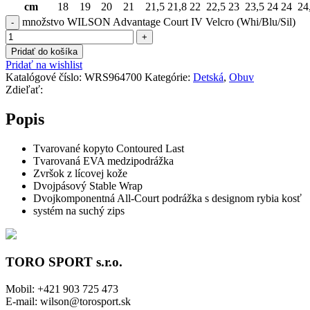
cm
18
19
20
21
21,5
21,8
22
22,5
23
23,5
24
24
24
množstvo WILSON Advantage Court IV Velcro (Whi/Blu/Sil)
Pridať do košíka
Pridať na wishlist
Katalógové číslo:
WRS964700
Kategórie:
Detská
,
Obuv
Zdieľať:
Popis
Tvarované kopyto Contoured Last
Tvarovaná EVA medzipodrážka
Zvršok z lícovej kože
Dvojpásový Stable Wrap
Dvojkomponentná All-Court podrážka s designom rybia kosť
systém na suchý zips
TORO SPORT s.r.o.
Mobil: +421 903 725 473
E-mail: wilson@torosport.sk