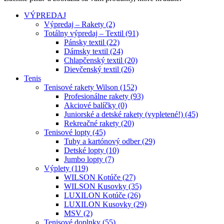
VÝPREDAJ
Výpredaj – Rakety (2)
Totálny výpredaj – Textil (91)
Pánsky textil (22)
Dámsky textil (24)
Chlapčenský textil (20)
Dievčenský textil (26)
Tenis
Tenisové rakety Wilson (152)
Profesionálne rakety (93)
Akciové balíčky (0)
Juniorské a detské rakety (vypletené!) (45)
Rekreačné rakety (20)
Tenisové lopty (45)
Tuby a kartónový odber (29)
Detské lopty (10)
Jumbo lopty (7)
Výplety (119)
WILSON Kotúče (27)
WILSON Kusovky (35)
LUXILON Kotúče (26)
LUXILON Kusovky (29)
MSV (2)
Tenisové doplnky (55)