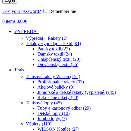
Log in
Lost your password?
Remember me
0
items
0.00
€
VÝPREDAJ
Výpredaj – Rakety (2)
Totálny výpredaj – Textil (91)
Pánsky textil (22)
Dámsky textil (24)
Chlapčenský textil (20)
Dievčenský textil (26)
Tenis
Tenisové rakety Wilson (152)
Profesionálne rakety (93)
Akciové balíčky (0)
Juniorské a detské rakety (vypletené!) (45)
Rekreačné rakety (20)
Tenisové lopty (45)
Tuby a kartónový odber (29)
Detské lopty (10)
Jumbo lopty (7)
Výplety (119)
WILSON Kotúče (27)