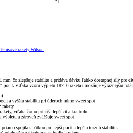
Tenisové rakety Wilson
mm, čo zlepšuje stabilitu a pridáva dávku ľahko dostupnej sily pre eš
e“ pocit. Vďaka vzoru výpletu 18×16 raketa umožňuje výraznejšiu rotác
m)
pocit a vyššiu stabilitu pri úderoch mimo sweet spot
“ rakety
rakety, vďaka čomu prináša lepší cit a kontrolu
iu výpletu a zároveň zväčšuje sweet spot
riamo spojila s pätkou pre lepší pocit a lepšiu torznú stabilitu.
ú odolnejšie a dizajnovo sa hodia k rakete