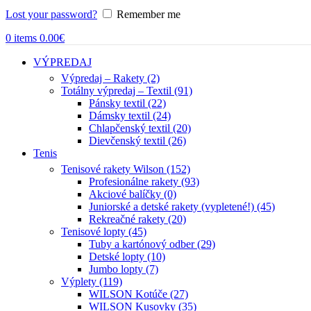
Lost your password?
Remember me
0
items
0.00
€
VÝPREDAJ
Výpredaj – Rakety (2)
Totálny výpredaj – Textil (91)
Pánsky textil (22)
Dámsky textil (24)
Chlapčenský textil (20)
Dievčenský textil (26)
Tenis
Tenisové rakety Wilson (152)
Profesionálne rakety (93)
Akciové balíčky (0)
Juniorské a detské rakety (vypletené!) (45)
Rekreačné rakety (20)
Tenisové lopty (45)
Tuby a kartónový odber (29)
Detské lopty (10)
Jumbo lopty (7)
Výplety (119)
WILSON Kotúče (27)
WILSON Kusovky (35)