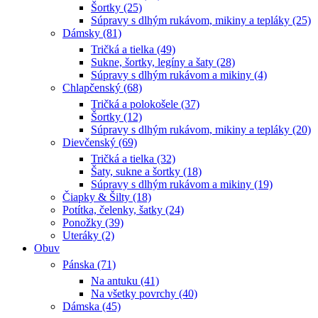
Šortky (25)
Súpravy s dlhým rukávom, mikiny a tepláky (25)
Dámsky (81)
Tričká a tielka (49)
Sukne, šortky, legíny a šaty (28)
Súpravy s dlhým rukávom a mikiny (4)
Chlapčenský (68)
Tričká a polokošele (37)
Šortky (12)
Súpravy s dlhým rukávom, mikiny a tepláky (20)
Dievčenský (69)
Tričká a tielka (32)
Šaty, sukne a šortky (18)
Súpravy s dlhým rukávom a mikiny (19)
Čiapky & Šilty (18)
Potítka, čelenky, šatky (24)
Ponožky (39)
Uteráky (2)
Obuv
Pánska (71)
Na antuku (41)
Na všetky povrchy (40)
Dámska (45)