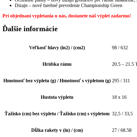
Dizajn – nové farebné prevedenie Championship Green
Pri objednaní vypletania u nás, dostanete náš výplet zadarmo!
Ďalšie informácie
Veľkosť hlavy (in2) / (cm2)
98 / 632
Hrúbka rámu
20.5 – 21.5
Hmotnosť bez výpletu (g) / Hmotnosť s výpletom (g)
295 / 311
Hustota výpletu
18 x 16
Ťažisko (cm) bez výpletu / Ťažisko (cm) s výpletom
32,5 / 33,5
Dĺžka rakety v (in) / (cm)
27 / 68.58