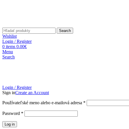
Search
Wishlist
Login / Register
0
items
0.00
€
Menu
Search
Login / Register
Sign in
Create an Account
Povinné
Používateľské meno alebo e-mailová adresa
*
Povinné
Password
*
Log in