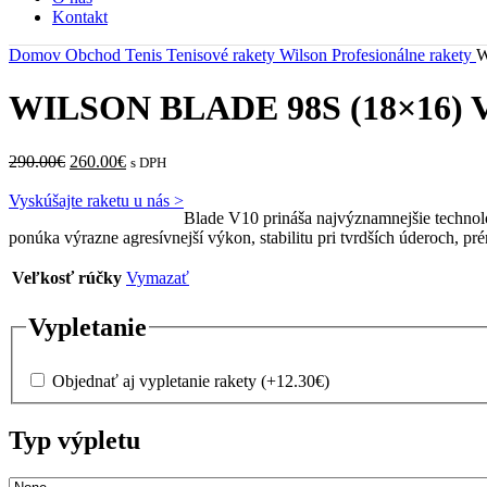
Kontakt
Domov
Obchod
Tenis
Tenisové rakety Wilson
Profesionálne rakety
W
WILSON BLADE 98S (18×16) 
Pôvodná
Aktuálna
290.00
€
260.00
€
s DPH
cena
cena
bola:
je:
Vyskúšajte raketu u nás >
Blade V10 prináša najvýznamnejšie technolo
290.00€.
260.00€.
ponúka výrazne agresívnejší výkon, stabilitu pri tvrdších úderoch, p
Veľkosť rúčky
Vymazať
Vypletanie
Objednať aj vypletanie rakety
(+
12.30
€
)
Typ výpletu