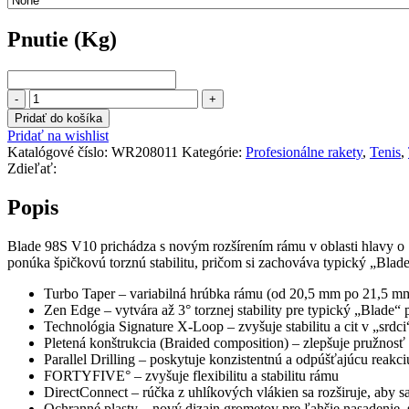
Pnutie (Kg)
Pnutie
(Kg)
množstvo
WILSON
Pridať do košíka
BLADE
Pridať na wishlist
98S
Katalógové číslo:
WR208011
Kategórie:
Profesionálne rakety
,
Tenis
,
(18x16)
Zdieľať:
V10
Popis
Blade 98S V10 prichádza s novým rozšírením rámu v oblasti hlavy o 1 
ponúka špičkovú torznú stabilitu, pričom si zachováva typický „Blad
Turbo Taper – variabilná hrúbka rámu (od 20,5 mm po 21,5 m
Zen Edge – vytvára až 3° torznej stability pre typický „Blade“ 
Technológia Signature X-Loop – zvyšuje stabilitu a cit v „srdci
Pletená konštrukcia (Braided composition) – zlepšuje pružnosť 
Parallel Drilling – poskytuje konzistentnú a odpúšťajúcu reakc
FORTYFIVE° – zvyšuje flexibilitu a stabilitu rámu
DirectConnect – rúčka z uhlíkových vlákien sa rozširuje, aby sa p
Ochranné plasty – nový dizajn grometov pre ľahšie nasadenie, s