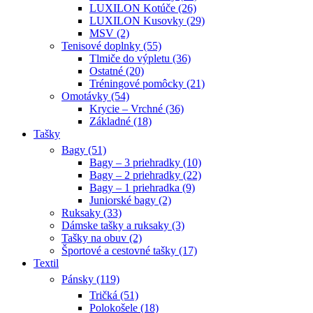
LUXILON Kotúče (26)
LUXILON Kusovky (29)
MSV (2)
Tenisové doplnky (55)
Tlmiče do výpletu (36)
Ostatné (20)
Tréningové pomôcky (21)
Omotávky (54)
Krycie – Vrchné (36)
Základné (18)
Tašky
Bagy (51)
Bagy – 3 priehradky (10)
Bagy – 2 priehradky (22)
Bagy – 1 priehradka (9)
Juniorské bagy (2)
Ruksaky (33)
Dámske tašky a ruksaky (3)
Tašky na obuv (2)
Športové a cestovné tašky (17)
Textil
Pánsky (119)
Tričká (51)
Polokošele (18)