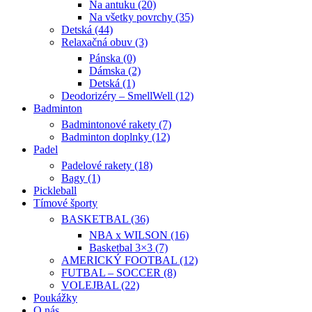
Na antuku (20)
Na všetky povrchy (35)
Detská (44)
Relaxačná obuv (3)
Pánska (0)
Dámska (2)
Detská (1)
Deodorizéry – SmellWell (12)
Badminton
Badmintonové rakety (7)
Badminton doplnky (12)
Padel
Padelové rakety (18)
Bagy (1)
Pickleball
Tímové športy
BASKETBAL (36)
NBA x WILSON (16)
Basketbal 3×3 (7)
AMERICKÝ FOOTBAL (12)
FUTBAL – SOCCER (8)
VOLEJBAL (22)
Poukážky
O nás