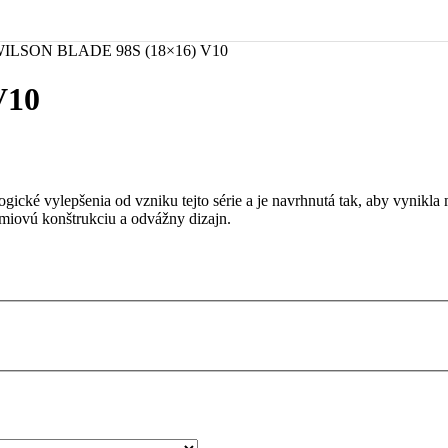
ILSON BLADE 98S (18×16) V10
V10
gické vylepšenia od vzniku tejto série a je navrhnutá tak, aby vynikl
rémiovú konštrukciu a odvážny dizajn.