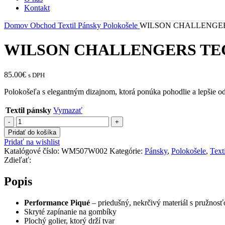
Kontakt
Domov
Obchod
Textil
Pánsky
Polokošele
WILSON CHALLENGER
WILSON CHALLENGERS TE
85.00
€
s DPH
Polokošeľa s elegantným dizajnom, ktorá ponúka pohodlie a lepšie od
Textil pánsky
Vymazať
množstvo
WILSON
Pridať do košíka
CHALLENGERS
Pridať na wishlist
TECHNICAL
Katalógové číslo:
WM507W002
Kategórie:
Pánsky
,
Polokošele
,
Texti
POLO
Zdieľať:
SANDRIFT
Popis
Performance Piqué
– priedušný, nekrčivý materiál s pružnos
Skryté zapínanie na gombíky
Plochý golier, ktorý drží tvar