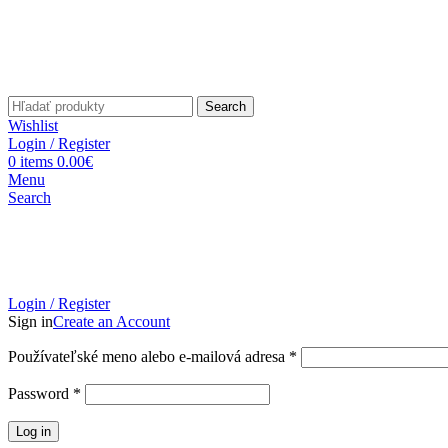
Search
Wishlist
Login / Register
0
items
0.00
€
Menu
Search
Login / Register
Sign in
Create an Account
Povinné
Používateľské meno alebo e-mailová adresa
*
Povinné
Password
*
Log in