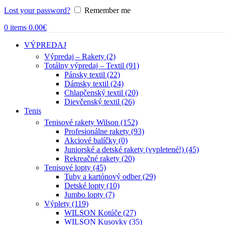
Lost your password?
Remember me
0
items
0.00
€
VÝPREDAJ
Výpredaj – Rakety (2)
Totálny výpredaj – Textil (91)
Pánsky textil (22)
Dámsky textil (24)
Chlapčenský textil (20)
Dievčenský textil (26)
Tenis
Tenisové rakety Wilson (152)
Profesionálne rakety (93)
Akciové balíčky (0)
Juniorské a detské rakety (vypletené!) (45)
Rekreačné rakety (20)
Tenisové lopty (45)
Tuby a kartónový odber (29)
Detské lopty (10)
Jumbo lopty (7)
Výplety (119)
WILSON Kotúče (27)
WILSON Kusovky (35)