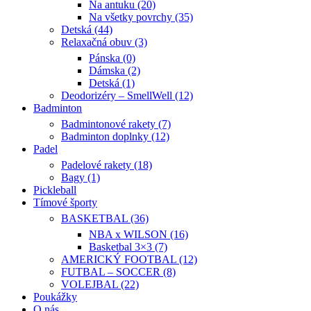
Na antuku (20)
Na všetky povrchy (35)
Detská (44)
Relaxačná obuv (3)
Pánska (0)
Dámska (2)
Detská (1)
Deodorizéry – SmellWell (12)
Badminton
Badmintonové rakety (7)
Badminton doplnky (12)
Padel
Padelové rakety (18)
Bagy (1)
Pickleball
Tímové športy
BASKETBAL (36)
NBA x WILSON (16)
Basketbal 3×3 (7)
AMERICKÝ FOOTBAL (12)
FUTBAL – SOCCER (8)
VOLEJBAL (22)
Poukážky
O nás