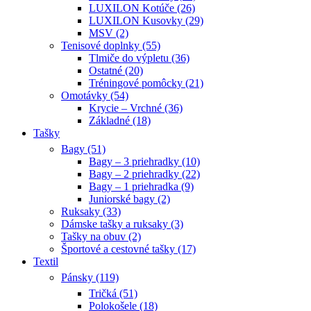
LUXILON Kotúče (26)
LUXILON Kusovky (29)
MSV (2)
Tenisové doplnky (55)
Tlmiče do výpletu (36)
Ostatné (20)
Tréningové pomôcky (21)
Omotávky (54)
Krycie – Vrchné (36)
Základné (18)
Tašky
Bagy (51)
Bagy – 3 priehradky (10)
Bagy – 2 priehradky (22)
Bagy – 1 priehradka (9)
Juniorské bagy (2)
Ruksaky (33)
Dámske tašky a ruksaky (3)
Tašky na obuv (2)
Športové a cestovné tašky (17)
Textil
Pánsky (119)
Tričká (51)
Polokošele (18)