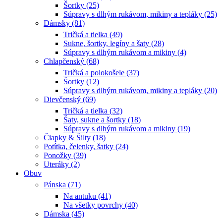
Šortky (25)
Súpravy s dlhým rukávom, mikiny a tepláky (25)
Dámsky (81)
Tričká a tielka (49)
Sukne, šortky, legíny a šaty (28)
Súpravy s dlhým rukávom a mikiny (4)
Chlapčenský (68)
Tričká a polokošele (37)
Šortky (12)
Súpravy s dlhým rukávom, mikiny a tepláky (20)
Dievčenský (69)
Tričká a tielka (32)
Šaty, sukne a šortky (18)
Súpravy s dlhým rukávom a mikiny (19)
Čiapky & Šilty (18)
Potítka, čelenky, šatky (24)
Ponožky (39)
Uteráky (2)
Obuv
Pánska (71)
Na antuku (41)
Na všetky povrchy (40)
Dámska (45)