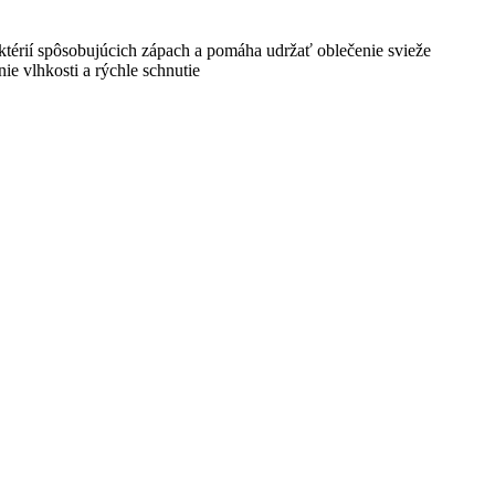
térií spôsobujúcich zápach a pomáha udržať oblečenie svieže
ie vlhkosti a rýchle schnutie