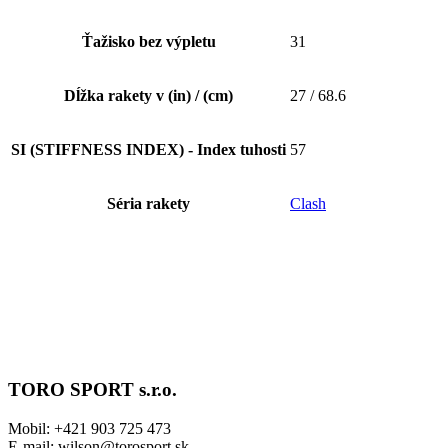
Ťažisko bez výpletu
31
Dĺžka rakety v (in) / (cm)
27 / 68.6
SI (STIFFNESS INDEX) - Index tuhosti
57
Séria rakety
Clash
TORO SPORT s.r.o.
Mobil: +421 903 725 473
E-mail: wilson@torosport.sk