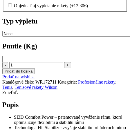
Objednať aj vypletanie rakety
(+
12.30
€
)
Typ výpletu
Pnutie (Kg)
Pnutie
(Kg)
množstvo
WILSON
Pridať do košíka
CLASH
Pridať na wishlist
100
Katalógové číslo:
WR172711
Kategórie:
Profesionálne rakety
,
PRO
Tenis
,
Tenisové rakety Wilson
V3.0
Zdieľať:
Popis
SI3D Comfort Power – patentované vyváženie rámu, ktoré
optimalizuje flexibilitu a stabilitu rámu
Technológia Hit Stabilizer zvyšuje stabilitu pri úderoch mimo