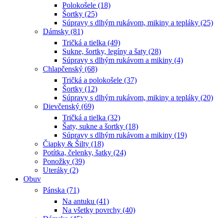
Polokošele (18)
Šortky (25)
Súpravy s dlhým rukávom, mikiny a tepláky (25)
Dámsky (81)
Tričká a tielka (49)
Sukne, šortky, legíny a šaty (28)
Súpravy s dlhým rukávom a mikiny (4)
Chlapčenský (68)
Tričká a polokošele (37)
Šortky (12)
Súpravy s dlhým rukávom, mikiny a tepláky (20)
Dievčenský (69)
Tričká a tielka (32)
Šaty, sukne a šortky (18)
Súpravy s dlhým rukávom a mikiny (19)
Čiapky & Šilty (18)
Potítka, čelenky, šatky (24)
Ponožky (39)
Uteráky (2)
Obuv
Pánska (71)
Na antuku (41)
Na všetky povrchy (40)