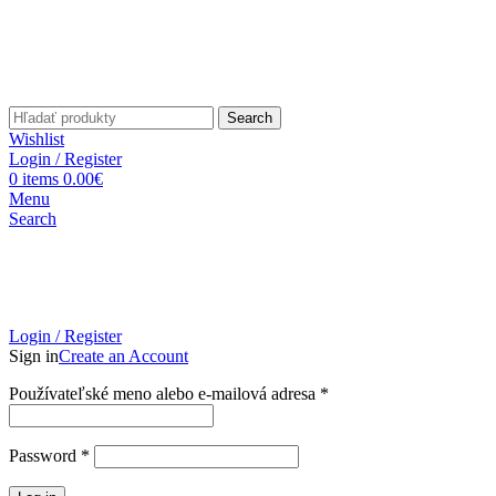
Search
Wishlist
Login / Register
0
items
0.00
€
Menu
Search
Login / Register
Sign in
Create an Account
Povinné
Používateľské meno alebo e-mailová adresa
*
Povinné
Password
*