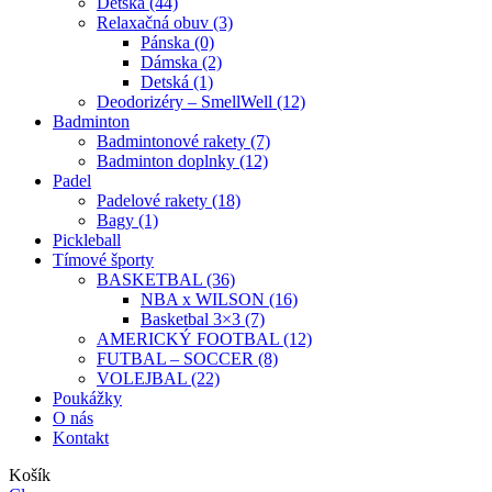
Detská (44)
Relaxačná obuv (3)
Pánska (0)
Dámska (2)
Detská (1)
Deodorizéry – SmellWell (12)
Badminton
Badmintonové rakety (7)
Badminton doplnky (12)
Padel
Padelové rakety (18)
Bagy (1)
Pickleball
Tímové športy
BASKETBAL (36)
NBA x WILSON (16)
Basketbal 3×3 (7)
AMERICKÝ FOOTBAL (12)
FUTBAL – SOCCER (8)
VOLEJBAL (22)
Poukážky
O nás
Kontakt
Košík