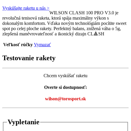
cena
cena
bola:
je:
Vyskúšajte raketu u nás >
WILSON CLASH 100 PRO V3.0 je
250.00€.
199.00€.
revolučná tenisová raketa, ktorá spája maximálny výkon s
dokonalým komfortom. Vďaka novým technológiám pocítite sweet
spot po celej ploche rakety. Perfektný balans, znížená váha o 5g,
zlepšená manévrovateľnosť a ikonický dizajn CL🔺SH
Veľkosť rúčky
Vymazať
Testovanie rakety
Chcem vyskúšať raketu
Overte si dostupnosť:
wilson@torosport.sk
Vypletanie