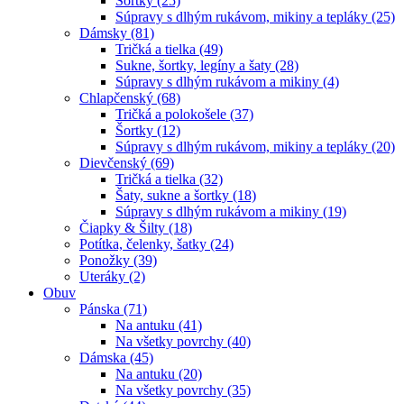
Šortky (25)
Súpravy s dlhým rukávom, mikiny a tepláky (25)
Dámsky (81)
Tričká a tielka (49)
Sukne, šortky, legíny a šaty (28)
Súpravy s dlhým rukávom a mikiny (4)
Chlapčenský (68)
Tričká a polokošele (37)
Šortky (12)
Súpravy s dlhým rukávom, mikiny a tepláky (20)
Dievčenský (69)
Tričká a tielka (32)
Šaty, sukne a šortky (18)
Súpravy s dlhým rukávom a mikiny (19)
Čiapky & Šilty (18)
Potítka, čelenky, šatky (24)
Ponožky (39)
Uteráky (2)
Obuv
Pánska (71)
Na antuku (41)
Na všetky povrchy (40)
Dámska (45)
Na antuku (20)
Na všetky povrchy (35)