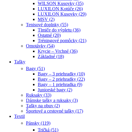
WILSON Kusovky (35)
LUXILON Kotúče (26)
LUXILON Kusovky (29)
MSV (2)
Tenisové doplnky (55)
Tlmiče do výpletu (36)
Ostatné (20)
Tréningové pomôcky (21)
Omotávky (54)
Krycie – Vrchné (36)
Základné (18)
Tašky
Bagy (51)
Bagy – 3 priehradky (10)
Bagy – 2 priehradky (22)
Bagy – 1 priehradka (9)
Juniorské bagy (2)
Ruksaky (33)
Dámske tašky a ruksaky (3)
Tašky na obuv (2)
Športové a cestovné tašky (17)
Textil
Pánsky (119)
Tričká (51)