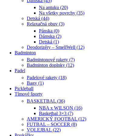
Dámska (45)
Na antuku (20)
Na všetky povrchy (35)
Detská (44)
Relaxačná obuv (3)
Pánska (0)
Dámska (2)
Detská (1)
Deodorizéry – SmellWell (12)
Badminton
Badmintonové rakety (7)
Badminton doplnky (12)
Padel
Padelové rakety (18)
Bagy (1)
Pickleball
Tímové športy
BASKETBAL (36)
NBA x WILSON (16)
Basketbal 3×3 (7)
AMERICKÝ FOOTBAL (12)
FUTBAL – SOCCER (8)
VOLEJBAL (22)
Poukážky