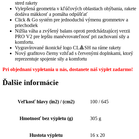
stred rakety
Vylepšená geometria v kľúčových oblastiach ohýbania, rakete
dodáva mäkkosť a pomáha odpúšťať
Click & Go systém pre jednoduchú výmenu grommetov a
priechodiek
Nižšia váha a zvýšený balans oproti predchádzajúcej verzii
PRO V2 pre lepšiu manévrovateľnosť pri zachovaní sily a
komfortu.
Vygravírované ikonické logo CL🔺SH na ráme rakety
Nový grafitovo čierny vzhľad s červenými doplnkami, ktorý
reprezentuje spojenie sily a komfortu
Pri objednaní vypletania u nás, dostanete náš výplet zadarmo!
Ďalšie informácie
Veľkosť hlavy (in2) / (cm2)
100 / 645
Hmotnosť bez výpletu (g)
305 g
Hustota výpletu
16 x 20