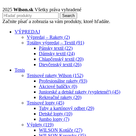
2025
Wilson.sk
Všetky práva vyhradené
Search
Začnite písať a zobrazia sa vám produkty, ktoré hľadáte.
VÝPREDAJ
Výpredaj – Rakety (2)
Totálny výpredaj – Textil (91)
Pánsky textil (22)
Dámsky textil (24)
Chlapčenský textil (20)
Dievčenský textil (26)
Tenis
Tenisové rakety Wilson (152)
Profesionálne rakety (93)
Akciové balíčky (0)
Juniorské a detské rakety (vypletené!) (45)
Rekreačné rakety (20)
Tenisové lopty (45)
Tuby a kartónový odber (29)
Detské lopty (10)
Jumbo lopty (7)
Výplety (119)
WILSON Kotúče (27)
WILSON Kusovky (35)