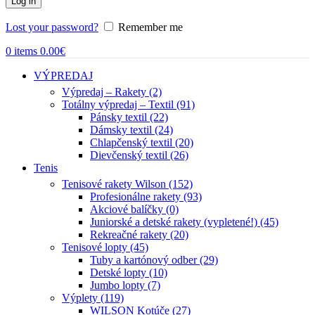
Log in
Lost your password?
Remember me
0
items
0.00
€
VÝPREDAJ
Výpredaj – Rakety (2)
Totálny výpredaj – Textil (91)
Pánsky textil (22)
Dámsky textil (24)
Chlapčenský textil (20)
Dievčenský textil (26)
Tenis
Tenisové rakety Wilson (152)
Profesionálne rakety (93)
Akciové balíčky (0)
Juniorské a detské rakety (vypletené!) (45)
Rekreačné rakety (20)
Tenisové lopty (45)
Tuby a kartónový odber (29)
Detské lopty (10)
Jumbo lopty (7)
Výplety (119)
WILSON Kotúče (27)