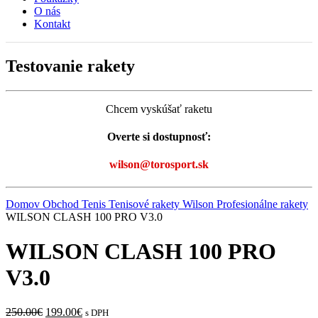
O nás
Kontakt
Testovanie rakety
Chcem vyskúšať raketu
Overte si dostupnosť:
wilson@torosport.sk
Domov
Obchod
Tenis
Tenisové rakety Wilson
Profesionálne rakety
WILSON CLASH 100 PRO V3.0
WILSON CLASH 100 PRO
V3.0
Pôvodná
Aktuálna
250.00
€
199.00
€
s DPH