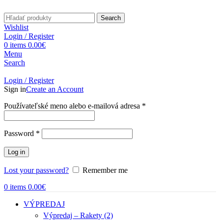
Search
Wishlist
Login / Register
0
items
0.00
€
Menu
Search
Login / Register
Sign in
Create an Account
Povinné
Používateľské meno alebo e-mailová adresa
*
Povinné
Password
*
Log in
Lost your password?
Remember me
0
items
0.00
€
VÝPREDAJ
Výpredaj – Rakety (2)