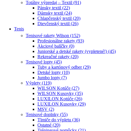
Totálny výpredaj – Textil (91)
Pánsky textil (22)
Dámsky textil (24)
Chlapčenský textil (20)
Dievčenský textil (26)
Tenis
Tenisové rakety Wilson (152)
Profesionálne rakety (93)
Akciové balíčky (0)
Juniorské a detské rakety (vypletené!) (45)
Rekreačné rakety (20)
Tenisové lopty (45)
Tuby a kartónový odber (29)
Detské lopty (10)
Jumbo lopty (7)
Výplety (119)
WILSON Kotúče (27)
WILSON Kusovky (35)
LUXILON Kotúče (26)
LUXILON Kusovky (29)
MSV (2)
Tenisové doplnky (55)
Tlmiče do výpletu (36)
Ostatné (20)
Tréningové pomôcky (21)