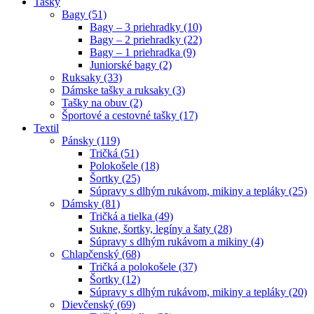
Tašky
Bagy (51)
Bagy – 3 priehradky (10)
Bagy – 2 priehradky (22)
Bagy – 1 priehradka (9)
Juniorské bagy (2)
Ruksaky (33)
Dámske tašky a ruksaky (3)
Tašky na obuv (2)
Športové a cestovné tašky (17)
Textil
Pánsky (119)
Tričká (51)
Polokošele (18)
Šortky (25)
Súpravy s dlhým rukávom, mikiny a tepláky (25)
Dámsky (81)
Tričká a tielka (49)
Sukne, šortky, legíny a šaty (28)
Súpravy s dlhým rukávom a mikiny (4)
Chlapčenský (68)
Tričká a polokošele (37)
Šortky (12)
Súpravy s dlhým rukávom, mikiny a tepláky (20)
Dievčenský (69)