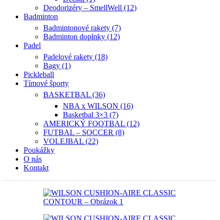
Deodorizéry – SmellWell (12)
Badminton
Badmintonové rakety (7)
Badminton doplnky (12)
Padel
Padelové rakety (18)
Bagy (1)
Pickleball
Tímové športy
BASKETBAL (36)
NBA x WILSON (16)
Basketbal 3×3 (7)
AMERICKÝ FOOTBAL (12)
FUTBAL – SOCCER (8)
VOLEJBAL (22)
Poukážky
O nás
Kontakt