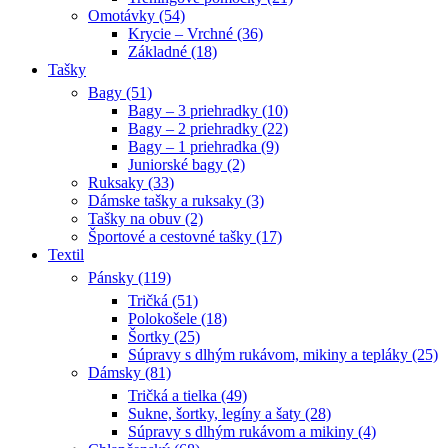
Omotávky (54)
Krycie – Vrchné (36)
Základné (18)
Tašky
Bagy (51)
Bagy – 3 priehradky (10)
Bagy – 2 priehradky (22)
Bagy – 1 priehradka (9)
Juniorské bagy (2)
Ruksaky (33)
Dámske tašky a ruksaky (3)
Tašky na obuv (2)
Športové a cestovné tašky (17)
Textil
Pánsky (119)
Tričká (51)
Polokošele (18)
Šortky (25)
Súpravy s dlhým rukávom, mikiny a tepláky (25)
Dámsky (81)
Tričká a tielka (49)
Sukne, šortky, legíny a šaty (28)
Súpravy s dlhým rukávom a mikiny (4)