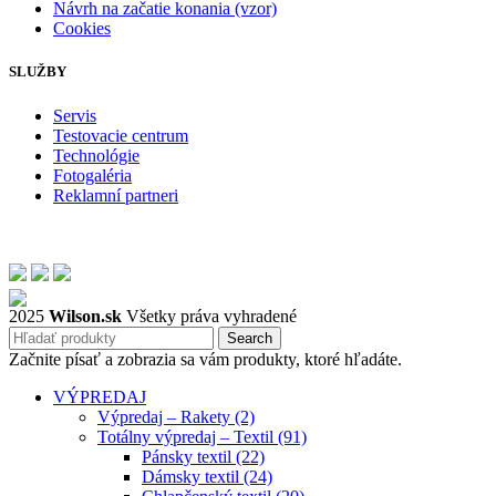
Návrh na začatie konania (vzor)
Cookies
SLUŽBY
Servis
Testovacie centrum
Technológie
Fotogaléria
Reklamní partneri
2025
Wilson.sk
Všetky práva vyhradené
Search
Začnite písať a zobrazia sa vám produkty, ktoré hľadáte.
VÝPREDAJ
Výpredaj – Rakety (2)
Totálny výpredaj – Textil (91)
Pánsky textil (22)
Dámsky textil (24)