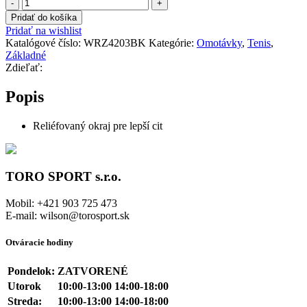
množstvo
WILSON
Pridať do košíka
CUSHION-
Pridať na wishlist
AIRE
Katalógové číslo:
WRZ4203BK
Kategórie:
Omotávky
,
Tenis
,
CLASSIC
Základné
CONTOUR
Zdieľať:
Popis
Reliéfovaný okraj pre lepší cit
TORO SPORT s.r.o.
Mobil: +421 903 725 473
E-mail: wilson@torosport.sk
Otváracie hodiny
Pondelok:
ZATVORENÉ
Utorok
10:00-13:00 14:00-18:00
Streda:
10:00-13:00 14:00-18:00