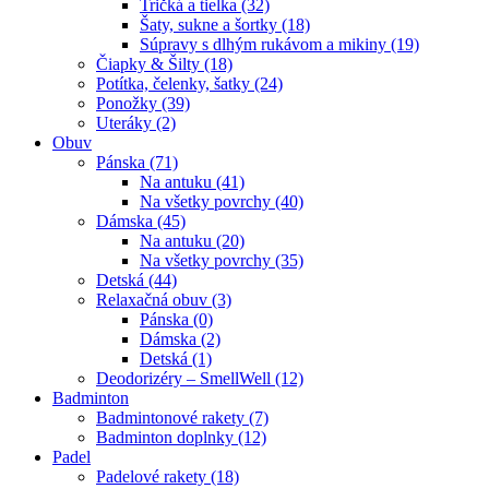
Tričká a tielka (32)
Šaty, sukne a šortky (18)
Súpravy s dlhým rukávom a mikiny (19)
Čiapky & Šilty (18)
Potítka, čelenky, šatky (24)
Ponožky (39)
Uteráky (2)
Obuv
Pánska (71)
Na antuku (41)
Na všetky povrchy (40)
Dámska (45)
Na antuku (20)
Na všetky povrchy (35)
Detská (44)
Relaxačná obuv (3)
Pánska (0)
Dámska (2)
Detská (1)
Deodorizéry – SmellWell (12)
Badminton
Badmintonové rakety (7)
Badminton doplnky (12)
Padel
Padelové rakety (18)