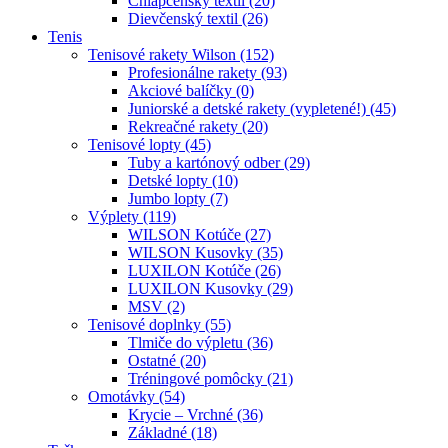
Chlapčenský textil (20)
Dievčenský textil (26)
Tenis
Tenisové rakety Wilson (152)
Profesionálne rakety (93)
Akciové balíčky (0)
Juniorské a detské rakety (vypletené!) (45)
Rekreačné rakety (20)
Tenisové lopty (45)
Tuby a kartónový odber (29)
Detské lopty (10)
Jumbo lopty (7)
Výplety (119)
WILSON Kotúče (27)
WILSON Kusovky (35)
LUXILON Kotúče (26)
LUXILON Kusovky (29)
MSV (2)
Tenisové doplnky (55)
Tlmiče do výpletu (36)
Ostatné (20)
Tréningové pomôcky (21)
Omotávky (54)
Krycie – Vrchné (36)
Základné (18)