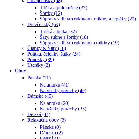
Chlapčenský (68)
Tričká a polokošele (37)
Šortky (12)
Súpravy s dlhým rukávom, mikiny a tepláky (20)
Dievčenský (69)
Tričká a tielka (32)
Šaty, sukne a šortky (18)
Súpravy s dlhým rukávom a mikiny (19)
Čiapky & Šilty (18)
Potítka, čelenky, šatky (24)
Ponožky (39)
Uteráky (2)
Obuv
Pánska (71)
Na antuku (41)
Na všetky povrchy (40)
Dámska (45)
Na antuku (20)
Na všetky povrchy (35)
Detská (44)
Relaxačná obuv (3)
Pánska (0)
Dámska (2)
Detská (1)