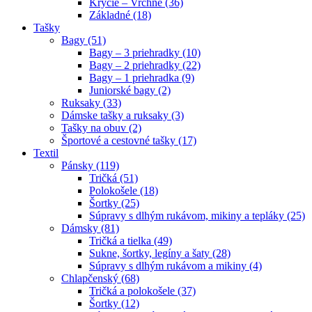
Krycie – Vrchné (36)
Základné (18)
Tašky
Bagy (51)
Bagy – 3 priehradky (10)
Bagy – 2 priehradky (22)
Bagy – 1 priehradka (9)
Juniorské bagy (2)
Ruksaky (33)
Dámske tašky a ruksaky (3)
Tašky na obuv (2)
Športové a cestovné tašky (17)
Textil
Pánsky (119)
Tričká (51)
Polokošele (18)
Šortky (25)
Súpravy s dlhým rukávom, mikiny a tepláky (25)
Dámsky (81)
Tričká a tielka (49)
Sukne, šortky, legíny a šaty (28)
Súpravy s dlhým rukávom a mikiny (4)
Chlapčenský (68)
Tričká a polokošele (37)
Šortky (12)