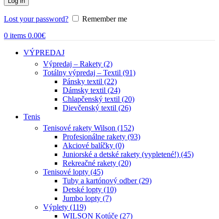
Log in
Lost your password?
Remember me
0
items
0.00
€
VÝPREDAJ
Výpredaj – Rakety (2)
Totálny výpredaj – Textil (91)
Pánsky textil (22)
Dámsky textil (24)
Chlapčenský textil (20)
Dievčenský textil (26)
Tenis
Tenisové rakety Wilson (152)
Profesionálne rakety (93)
Akciové balíčky (0)
Juniorské a detské rakety (vypletené!) (45)
Rekreačné rakety (20)
Tenisové lopty (45)
Tuby a kartónový odber (29)
Detské lopty (10)
Jumbo lopty (7)
Výplety (119)
WILSON Kotúče (27)