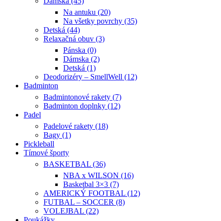
Dámska (45)
Na antuku (20)
Na všetky povrchy (35)
Detská (44)
Relaxačná obuv (3)
Pánska (0)
Dámska (2)
Detská (1)
Deodorizéry – SmellWell (12)
Badminton
Badmintonové rakety (7)
Badminton doplnky (12)
Padel
Padelové rakety (18)
Bagy (1)
Pickleball
Tímové športy
BASKETBAL (36)
NBA x WILSON (16)
Basketbal 3×3 (7)
AMERICKÝ FOOTBAL (12)
FUTBAL – SOCCER (8)
VOLEJBAL (22)
Poukážky