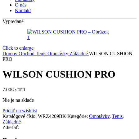
O nás
Kontakt
Vypredané
Click to enlarge
Domov
Obchod
Tenis
Omotávky
Základné
WILSON CUSHION
PRO
WILSON CUSHION PRO
7.00
€
s DPH
Nie je na sklade
Pridať na wishlist
Katalógové číslo:
WRZ4209BK
Kategórie:
Omotávky
,
Tenis
,
Základné
Zdieľať: