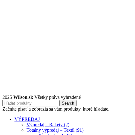
2025
Wilson.sk
Všetky práva vyhradené
Search
Začnite písať a zobrazia sa vám produkty, ktoré hľadáte.
VÝPREDAJ
Výpredaj – Rakety (2)
Totálny výpredaj – Textil (91)