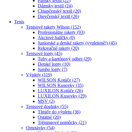
Pánsky textil (22)
Dámsky textil (24)
Chlapčenský textil (20)
Dievčenský textil (26)
Tenis
Tenisové rakety Wilson (152)
Profesionálne rakety (93)
Akciové balíčky (0)
Juniorské a detské rakety (vypletené!) (45)
Rekreačné rakety (20)
Tenisové lopty (45)
Tuby a kartónový odber (29)
Detské lopty (10)
Jumbo lopty (7)
Výplety (119)
WILSON Kotúče (27)
WILSON Kusovky (35)
LUXILON Kotúče (26)
LUXILON Kusovky (29)
MSV (2)
Tenisové doplnky (55)
Tlmiče do výpletu (36)
Ostatné (20)
Tréningové pomôcky (21)
Omotávky (54)