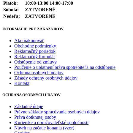
Piatok:
10:00-13:00 14:00-17:00
Sobota:
ZATVORENÉ
Nedeľa:
ZATVORENÉ
INFORMÁCIE PRE ZÁKAZNÍKOV
Ako nakupovať
Obchodné podmienky
Reklamačný poriadok
Reklamačný formulár
Odstúpenie od zmluvy
Poučenie o uplatnení práva spotrebiteľa na odstúpenie
Ochrana osobných údajov
Zásady ochrany osobných údajov
Kontakt
OCHRANA OSOBNÝCH ÚDAJOV
Základné údaje
Právne základy spracúvania osobných údajov
Práva dotknutej osoby
Kurierske a doručovateľské spoločnosti
Návrh na začatie konania (vzor)