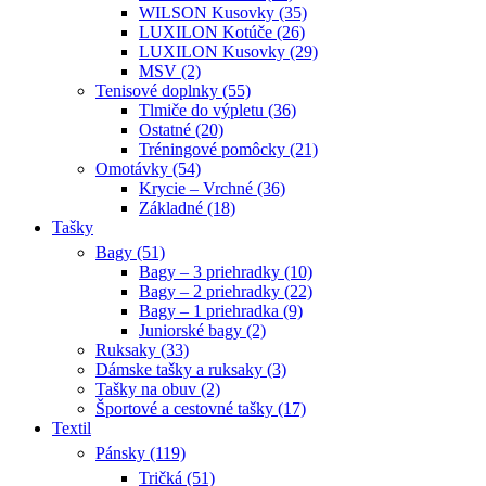
WILSON Kusovky (35)
LUXILON Kotúče (26)
LUXILON Kusovky (29)
MSV (2)
Tenisové doplnky (55)
Tlmiče do výpletu (36)
Ostatné (20)
Tréningové pomôcky (21)
Omotávky (54)
Krycie – Vrchné (36)
Základné (18)
Tašky
Bagy (51)
Bagy – 3 priehradky (10)
Bagy – 2 priehradky (22)
Bagy – 1 priehradka (9)
Juniorské bagy (2)
Ruksaky (33)
Dámske tašky a ruksaky (3)
Tašky na obuv (2)
Športové a cestovné tašky (17)
Textil
Pánsky (119)
Tričká (51)