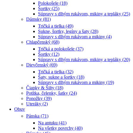
Polokošele (18)
Šortky (25)
Súpravy s dlhým rukávom, mikiny a tepláky (25)
Dámsky (81)
Tričká a tielka (49)
Sukne, šortky, legíny a šaty (28)
Súpravy s dlhým rukávom a mikiny (4)
Chlapčenský (68)
Tričká a polokošele (37)
Šortky (12)
Súpravy s dlhým rukávom, mikiny a tepláky (20)
Dievčenský (69)
Tričká a tielka (32)
Šaty, sukne a šortky (18)
Súpravy s dlhým rukávom a mikiny (19)
Čiapky & Šilty (18)
Potítka, čelenky, šatky (24)
Ponožky (39)
Uteráky (2)
Obuv
Pánska (71)
Na antuku (41)
Na všetky povrchy (40)