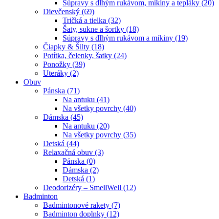
Súpravy s dlhým rukávom, mikiny a tepláky (20)
Dievčenský (69)
Tričká a tielka (32)
Šaty, sukne a šortky (18)
Súpravy s dlhým rukávom a mikiny (19)
Čiapky & Šilty (18)
Potítka, čelenky, šatky (24)
Ponožky (39)
Uteráky (2)
Obuv
Pánska (71)
Na antuku (41)
Na všetky povrchy (40)
Dámska (45)
Na antuku (20)
Na všetky povrchy (35)
Detská (44)
Relaxačná obuv (3)
Pánska (0)
Dámska (2)
Detská (1)
Deodorizéry – SmellWell (12)
Badminton
Badmintonové rakety (7)
Badminton doplnky (12)