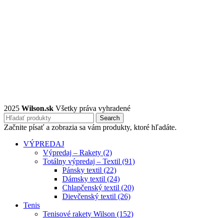
2025
Wilson.sk
Všetky práva vyhradené
Search
Začnite písať a zobrazia sa vám produkty, ktoré hľadáte.
VÝPREDAJ
Výpredaj – Rakety (2)
Totálny výpredaj – Textil (91)
Pánsky textil (22)
Dámsky textil (24)
Chlapčenský textil (20)
Dievčenský textil (26)
Tenis
Tenisové rakety Wilson (152)