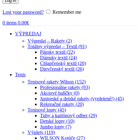
Log in
Lost your password?
Remember me
0
items
0.00
€
VÝPREDAJ
Výpredaj – Rakety (2)
Totálny výpredaj – Textil (91)
Pánsky textil (22)
Dámsky textil (24)
Chlapčenský textil (20)
Dievčenský textil (26)
Tenis
Tenisové rakety Wilson (152)
Profesionálne rakety (93)
Akciové balíčky (0)
Juniorské a detské rakety (vypletené!) (45)
Rekreačné rakety (20)
Tenisové lopty (45)
Tuby a kartónový odber (29)
Detské lopty (10)
Jumbo lopty (7)
Výplety (119)
WILSON Kotúče (27)