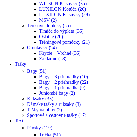
WILSON Kusovky (35)
LUXILON Kotúče (26)
LUXILON Kusovky (29)
MSV (2)
Tenisové doplnky (55)
Tlmiče do výpletu (36)
Ostatné (20)
Tréningové pomôcky (21)
Omotávky (54)
Krycie – Vrchné (36)
Základné (18)
Tašky
Bagy (51)
Bagy – 3 priehradky (10)
Bagy – 2 priehradky (22)
Bagy – 1 priehradka (9)
Juniorské bagy (2)
Ruksaky (33)
Dámske tašky a ruksaky (3)
Tašky na obuv (2)
Športové a cestovné tašky (17)
Textil
Pánsky (119)
Tričká (51)