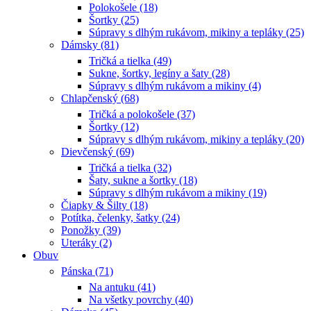
Polokošele (18)
Šortky (25)
Súpravy s dlhým rukávom, mikiny a tepláky (25)
Dámsky (81)
Tričká a tielka (49)
Sukne, šortky, legíny a šaty (28)
Súpravy s dlhým rukávom a mikiny (4)
Chlapčenský (68)
Tričká a polokošele (37)
Šortky (12)
Súpravy s dlhým rukávom, mikiny a tepláky (20)
Dievčenský (69)
Tričká a tielka (32)
Šaty, sukne a šortky (18)
Súpravy s dlhým rukávom a mikiny (19)
Čiapky & Šilty (18)
Potítka, čelenky, šatky (24)
Ponožky (39)
Uteráky (2)
Obuv
Pánska (71)
Na antuku (41)
Na všetky povrchy (40)