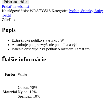
Pridať do košíka
Pridať na wishlist
Katalógové číslo:
WRA733516
Kategórie:
Potítka, čelenky, šatky
,
Textil
Zdieľať:
Popis
Extra široké potítko s výšivkou W
Absorbuje pot pre zvýšenie pohodlia a výkonu
Balenie obsahuje 2 ks potítok o rozmere 13 x 8 cm
Ďalšie informácie
Farba
White
Cotton: 78%
Materíal
Nylon: 12%
Spandex: 10%