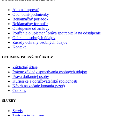
Ako nakupovať
Obchodné podmienky
Reklamačný poriadok
Reklamačný formulár
Odstúpenie od zmluvy
Poučenie o uplatnení práva spotrebiteľa na odstúpenie
Ochrana osobných údajov
Zásady ochrany osobných údajov
Kontakt
OCHRANA OSOBNÝCH ÚDAJOV
Základné údaje
Právne základy spracúvania osobných údajov
Práva dotknutej osoby
Kurierske a doručovateľské spoločnosti
Návrh na začatie konania (vzor)
Cookies
SLUŽBY
Servis
Testovacie centrum