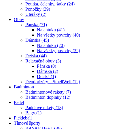
Potítka, čelenky, šatky (24)
Ponožky (39)
Uteráky (2)
Obuv
Pánska (71)
Na antuku (41)
Na všetky povrchy (40)
Dámska (45)
Na antuku (20)
Na všetky povrchy (35)
Detská (44)
Relaxačná obuv (3)
Pánska (0)
Dámska (2)
Detská (1)
Deodorizéry – SmellWell (12)
Badminton
Badmintonové rakety (7)
Badminton doplnky (12)
Padel
Padelové rakety (18)
Bagy (1)
Pickleball
Tímové športy
BASKETBAL (36)