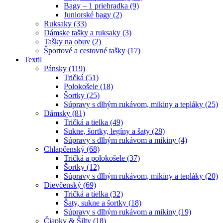
Bagy – 1 priehradka (9)
Juniorské bagy (2)
Ruksaky (33)
Dámske tašky a ruksaky (3)
Tašky na obuv (2)
Športové a cestovné tašky (17)
Textil
Pánsky (119)
Tričká (51)
Polokošele (18)
Šortky (25)
Súpravy s dlhým rukávom, mikiny a tepláky (25)
Dámsky (81)
Tričká a tielka (49)
Sukne, šortky, legíny a šaty (28)
Súpravy s dlhým rukávom a mikiny (4)
Chlapčenský (68)
Tričká a polokošele (37)
Šortky (12)
Súpravy s dlhým rukávom, mikiny a tepláky (20)
Dievčenský (69)
Tričká a tielka (32)
Šaty, sukne a šortky (18)
Súpravy s dlhým rukávom a mikiny (19)
Čiapky & Šilty (18)