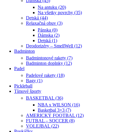
Dámska (45)
Na antuku (20)
Na všetky povrchy (35)
Detská (44)
Relaxačná obuv (3)
Pánska (0)
Dámska (2)
Detská (1)
Deodorizéry – SmellWell (12)
Badminton
Badmintonové rakety (7)
Badminton doplnky (12)
Padel
Padelové rakety (18)
Bagy (1)
Pickleball
Tímové športy
BASKETBAL (36)
NBA x WILSON (16)
Basketbal 3×3 (7)
AMERICKÝ FOOTBAL (12)
FUTBAL – SOCCER (8)
VOLEJBAL (22)
Poukážky