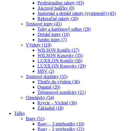
Profesionálne rakety (93)
Akciové balíčky (0)
Juniorské a detské rakety (vypletené!) (45)
Rekreačné rakety (20)
Tenisové lopty (45)
Tuby a kartónový odber (29)
Detské lopty (10)
Jumbo lopty (7)
Výplety (119)
WILSON Kotúče (27)
WILSON Kusovky (35)
LUXILON Kotúče (26)
LUXILON Kusovky (29)
MSV (2)
Tenisové doplnky (55)
Tlmiče do výpletu (36)
Ostatné (20)
Tréningové pomôcky (21)
Omotávky (54)
Krycie – Vrchné (36)
Základné (18)
Tašky
Bagy (51)
Bagy – 3 priehradky (10)
Bagy – 2 priehradky (22)