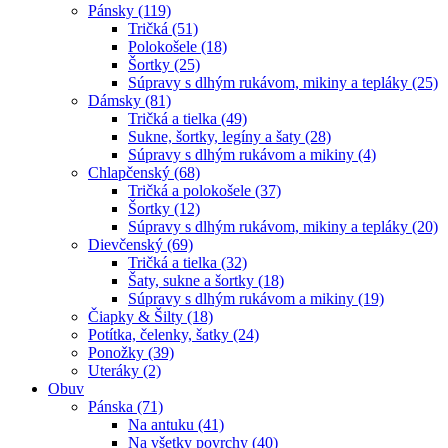
Pánsky (119)
Tričká (51)
Polokošele (18)
Šortky (25)
Súpravy s dlhým rukávom, mikiny a tepláky (25)
Dámsky (81)
Tričká a tielka (49)
Sukne, šortky, legíny a šaty (28)
Súpravy s dlhým rukávom a mikiny (4)
Chlapčenský (68)
Tričká a polokošele (37)
Šortky (12)
Súpravy s dlhým rukávom, mikiny a tepláky (20)
Dievčenský (69)
Tričká a tielka (32)
Šaty, sukne a šortky (18)
Súpravy s dlhým rukávom a mikiny (19)
Čiapky & Šilty (18)
Potítka, čelenky, šatky (24)
Ponožky (39)
Uteráky (2)
Obuv
Pánska (71)
Na antuku (41)
Na všetky povrchy (40)