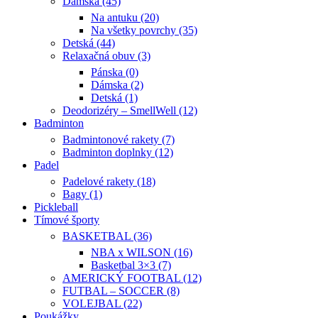
Dámska (45)
Na antuku (20)
Na všetky povrchy (35)
Detská (44)
Relaxačná obuv (3)
Pánska (0)
Dámska (2)
Detská (1)
Deodorizéry – SmellWell (12)
Badminton
Badmintonové rakety (7)
Badminton doplnky (12)
Padel
Padelové rakety (18)
Bagy (1)
Pickleball
Tímové športy
BASKETBAL (36)
NBA x WILSON (16)
Basketbal 3×3 (7)
AMERICKÝ FOOTBAL (12)
FUTBAL – SOCCER (8)
VOLEJBAL (22)
Poukážky