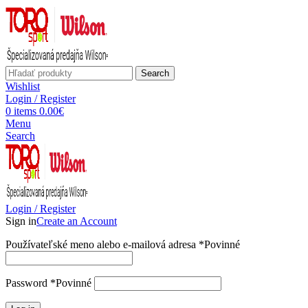
Search
Wishlist
Login / Register
0
items
0.00
€
Menu
Search
Login / Register
Sign in
Create an Account
Používateľské meno alebo e-mailová adresa
*
Povinné
Password
*
Povinné