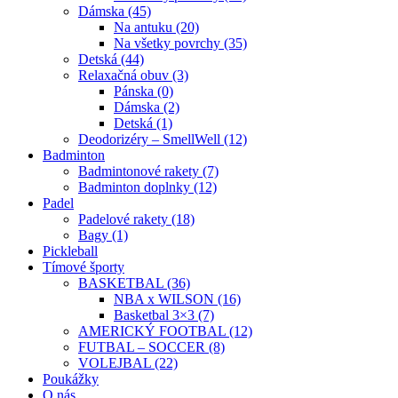
Dámska (45)
Na antuku (20)
Na všetky povrchy (35)
Detská (44)
Relaxačná obuv (3)
Pánska (0)
Dámska (2)
Detská (1)
Deodorizéry – SmellWell (12)
Badminton
Badmintonové rakety (7)
Badminton doplnky (12)
Padel
Padelové rakety (18)
Bagy (1)
Pickleball
Tímové športy
BASKETBAL (36)
NBA x WILSON (16)
Basketbal 3×3 (7)
AMERICKÝ FOOTBAL (12)
FUTBAL – SOCCER (8)
VOLEJBAL (22)
Poukážky
O nás