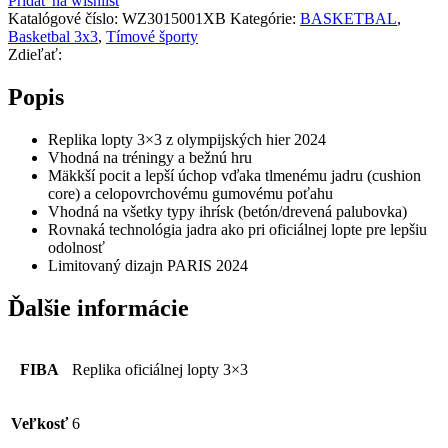
Pridať na wishlist
Katalógové číslo:
WZ3015001XB
Kategórie:
BASKETBAL
,
Basketbal 3x3
,
Tímové športy
Zdieľať:
Popis
Replika lopty 3×3 z olympijských hier 2024
Vhodná na tréningy a bežnú hru
Mäkkší pocit a lepší úchop vďaka tlmenému jadru (cushion
core) a celopovrchovému gumovému poťahu
Vhodná na všetky typy ihrísk (betón/drevená palubovka)
Rovnaká technológia jadra ako pri oficiálnej lopte pre lepšiu
odolnosť
Limitovaný dizajn PARIS 2024
Ďalšie informácie
FIBA
Replika oficiálnej lopty 3×3
Veľkosť
6