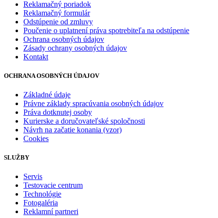
Reklamačný poriadok
Reklamačný formulár
Odstúpenie od zmluvy
Poučenie o uplatnení práva spotrebiteľa na odstúpenie
Ochrana osobných údajov
Zásady ochrany osobných údajov
Kontakt
OCHRANA OSOBNÝCH ÚDAJOV
Základné údaje
Právne základy spracúvania osobných údajov
Práva dotknutej osoby
Kurierske a doručovateľské spoločnosti
Návrh na začatie konania (vzor)
Cookies
SLUŽBY
Servis
Testovacie centrum
Technológie
Fotogaléria
Reklamní partneri