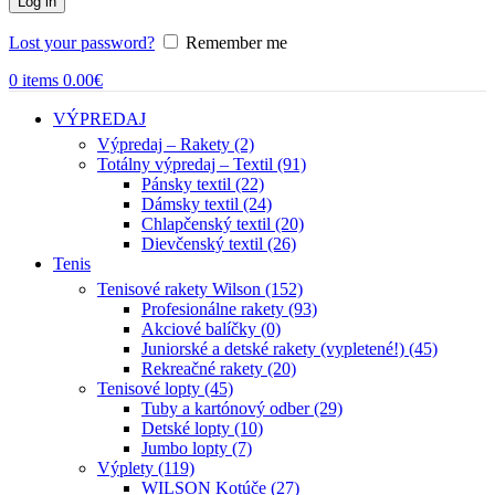
Log in
Lost your password?
Remember me
0
items
0.00
€
VÝPREDAJ
Výpredaj – Rakety (2)
Totálny výpredaj – Textil (91)
Pánsky textil (22)
Dámsky textil (24)
Chlapčenský textil (20)
Dievčenský textil (26)
Tenis
Tenisové rakety Wilson (152)
Profesionálne rakety (93)
Akciové balíčky (0)
Juniorské a detské rakety (vypletené!) (45)
Rekreačné rakety (20)
Tenisové lopty (45)
Tuby a kartónový odber (29)
Detské lopty (10)
Jumbo lopty (7)
Výplety (119)
WILSON Kotúče (27)