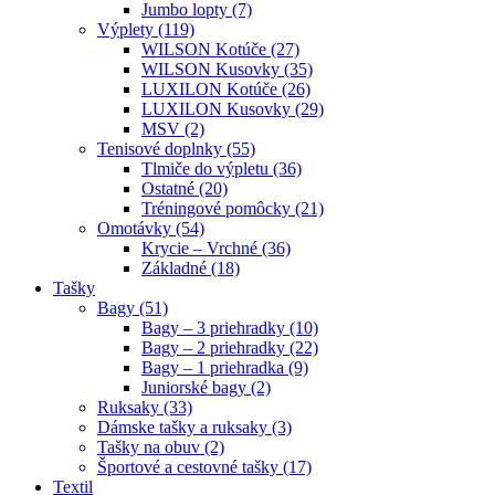
Jumbo lopty (7)
Výplety (119)
WILSON Kotúče (27)
WILSON Kusovky (35)
LUXILON Kotúče (26)
LUXILON Kusovky (29)
MSV (2)
Tenisové doplnky (55)
Tlmiče do výpletu (36)
Ostatné (20)
Tréningové pomôcky (21)
Omotávky (54)
Krycie – Vrchné (36)
Základné (18)
Tašky
Bagy (51)
Bagy – 3 priehradky (10)
Bagy – 2 priehradky (22)
Bagy – 1 priehradka (9)
Juniorské bagy (2)
Ruksaky (33)
Dámske tašky a ruksaky (3)
Tašky na obuv (2)
Športové a cestovné tašky (17)
Textil