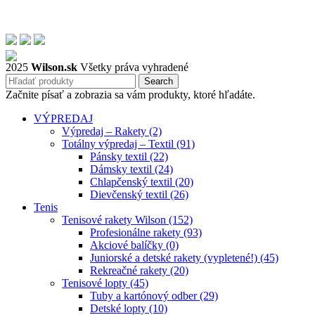
2025
Wilson.sk
Všetky práva vyhradené
Search
Začnite písať a zobrazia sa vám produkty, ktoré hľadáte.
VÝPREDAJ
Výpredaj – Rakety (2)
Totálny výpredaj – Textil (91)
Pánsky textil (22)
Dámsky textil (24)
Chlapčenský textil (20)
Dievčenský textil (26)
Tenis
Tenisové rakety Wilson (152)
Profesionálne rakety (93)
Akciové balíčky (0)
Juniorské a detské rakety (vypletené!) (45)
Rekreačné rakety (20)
Tenisové lopty (45)
Tuby a kartónový odber (29)
Detské lopty (10)