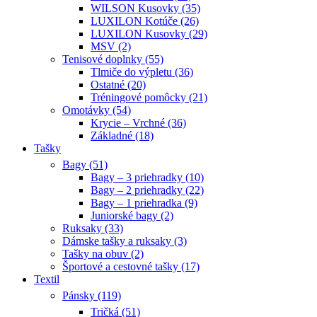
WILSON Kusovky (35)
LUXILON Kotúče (26)
LUXILON Kusovky (29)
MSV (2)
Tenisové doplnky (55)
Tlmiče do výpletu (36)
Ostatné (20)
Tréningové pomôcky (21)
Omotávky (54)
Krycie – Vrchné (36)
Základné (18)
Tašky
Bagy (51)
Bagy – 3 priehradky (10)
Bagy – 2 priehradky (22)
Bagy – 1 priehradka (9)
Juniorské bagy (2)
Ruksaky (33)
Dámske tašky a ruksaky (3)
Tašky na obuv (2)
Športové a cestovné tašky (17)
Textil
Pánsky (119)
Tričká (51)