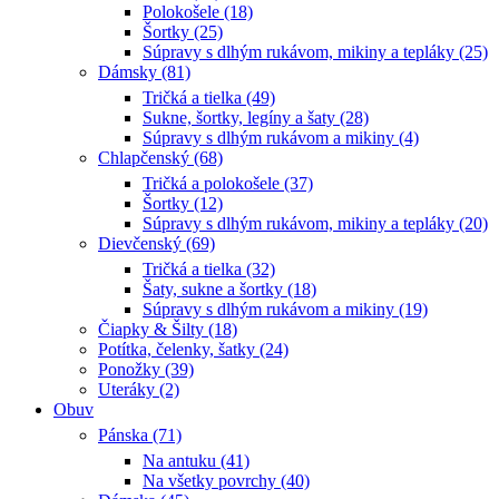
Polokošele (18)
Šortky (25)
Súpravy s dlhým rukávom, mikiny a tepláky (25)
Dámsky (81)
Tričká a tielka (49)
Sukne, šortky, legíny a šaty (28)
Súpravy s dlhým rukávom a mikiny (4)
Chlapčenský (68)
Tričká a polokošele (37)
Šortky (12)
Súpravy s dlhým rukávom, mikiny a tepláky (20)
Dievčenský (69)
Tričká a tielka (32)
Šaty, sukne a šortky (18)
Súpravy s dlhým rukávom a mikiny (19)
Čiapky & Šilty (18)
Potítka, čelenky, šatky (24)
Ponožky (39)
Uteráky (2)
Obuv
Pánska (71)
Na antuku (41)
Na všetky povrchy (40)