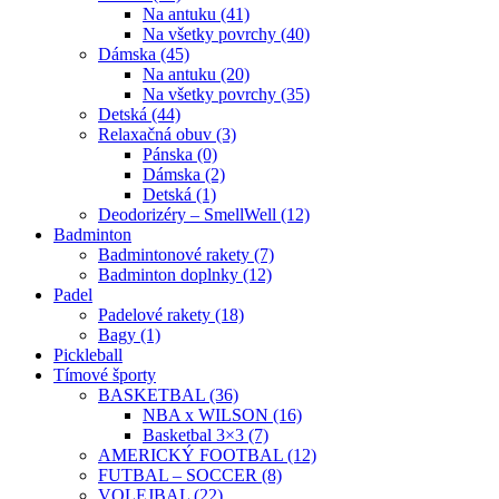
Na antuku (41)
Na všetky povrchy (40)
Dámska (45)
Na antuku (20)
Na všetky povrchy (35)
Detská (44)
Relaxačná obuv (3)
Pánska (0)
Dámska (2)
Detská (1)
Deodorizéry – SmellWell (12)
Badminton
Badmintonové rakety (7)
Badminton doplnky (12)
Padel
Padelové rakety (18)
Bagy (1)
Pickleball
Tímové športy
BASKETBAL (36)
NBA x WILSON (16)
Basketbal 3×3 (7)
AMERICKÝ FOOTBAL (12)
FUTBAL – SOCCER (8)
VOLEJBAL (22)