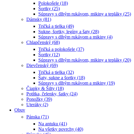
Polokošele (18)
Šortky (25)
Súpravy s dlhým rukávom, mikiny a tepláky (25)
Dámsky (81)
Tričká a tielka (49)
Sukne, šortky, legíny a šaty (28)
Súpravy s dlhým rukávom a mikiny (4)
Chlapčenský (68)
Tričká a polokošele (37)
Šortky (12)
Súpravy s dlhým rukávom, mikiny a tepláky (20)
Dievčenský (69)
Tričká a tielka (32)
Šaty, sukne a šortky (18)
Súpravy s dlhým rukávom a mikiny (19)
Čiapky & Šilty (18)
Potítka, čelenky, šatky (24)
Ponožky (39)
Uteráky (2)
Obuv
Pánska (71)
Na antuku (41)
Na všetky povrchy (40)