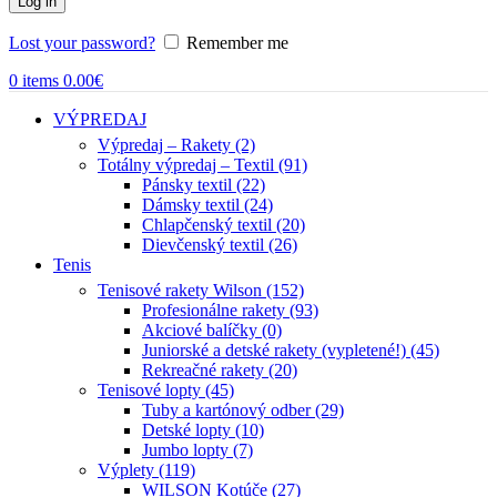
Log in
Lost your password?
Remember me
0
items
0.00
€
VÝPREDAJ
Výpredaj – Rakety (2)
Totálny výpredaj – Textil (91)
Pánsky textil (22)
Dámsky textil (24)
Chlapčenský textil (20)
Dievčenský textil (26)
Tenis
Tenisové rakety Wilson (152)
Profesionálne rakety (93)
Akciové balíčky (0)
Juniorské a detské rakety (vypletené!) (45)
Rekreačné rakety (20)
Tenisové lopty (45)
Tuby a kartónový odber (29)
Detské lopty (10)
Jumbo lopty (7)
Výplety (119)
WILSON Kotúče (27)