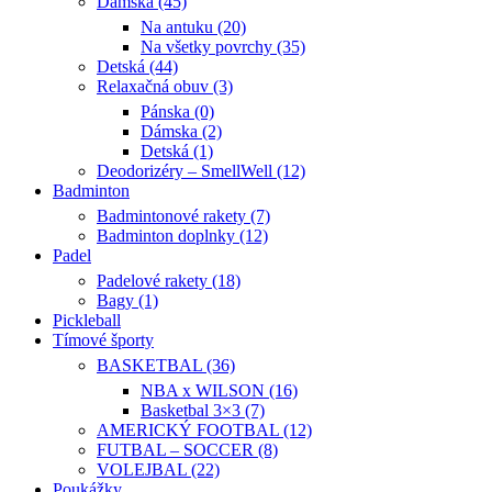
Dámska (45)
Na antuku (20)
Na všetky povrchy (35)
Detská (44)
Relaxačná obuv (3)
Pánska (0)
Dámska (2)
Detská (1)
Deodorizéry – SmellWell (12)
Badminton
Badmintonové rakety (7)
Badminton doplnky (12)
Padel
Padelové rakety (18)
Bagy (1)
Pickleball
Tímové športy
BASKETBAL (36)
NBA x WILSON (16)
Basketbal 3×3 (7)
AMERICKÝ FOOTBAL (12)
FUTBAL – SOCCER (8)
VOLEJBAL (22)
Poukážky