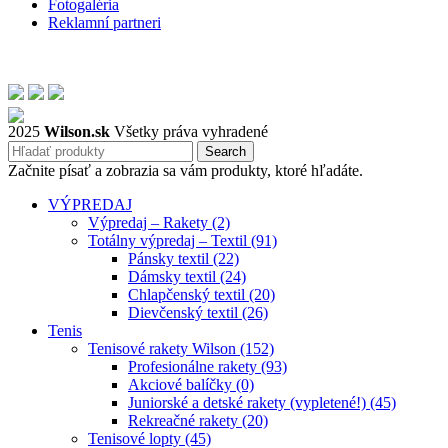
Fotogaléria
Reklamní partneri
2025
Wilson.sk
Všetky práva vyhradené
Search
Začnite písať a zobrazia sa vám produkty, ktoré hľadáte.
VÝPREDAJ
Výpredaj – Rakety (2)
Totálny výpredaj – Textil (91)
Pánsky textil (22)
Dámsky textil (24)
Chlapčenský textil (20)
Dievčenský textil (26)
Tenis
Tenisové rakety Wilson (152)
Profesionálne rakety (93)
Akciové balíčky (0)
Juniorské a detské rakety (vypletené!) (45)
Rekreačné rakety (20)
Tenisové lopty (45)