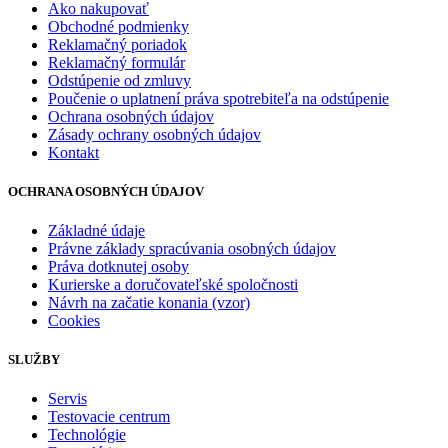
Ako nakupovať
Obchodné podmienky
Reklamačný poriadok
Reklamačný formulár
Odstúpenie od zmluvy
Poučenie o uplatnení práva spotrebiteľa na odstúpenie
Ochrana osobných údajov
Zásady ochrany osobných údajov
Kontakt
OCHRANA OSOBNÝCH ÚDAJOV
Základné údaje
Právne základy spracúvania osobných údajov
Práva dotknutej osoby
Kurierske a doručovateľské spoločnosti
Návrh na začatie konania (vzor)
Cookies
SLUŽBY
Servis
Testovacie centrum
Technológie