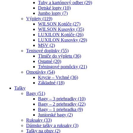
Tuby a kartónový odber (29)
Detské lopty (10)
Jumbo lopty (7)
Výplety (119)
WILSON Kotúče (27)
WILSON Kusovky (35)
LUXILON Kotúče (26)
LUXILON Kusovky (29)
MSV (2)
Tenisové doplnky (55)
Tlmiče do výpletu (36)
Ostatné (20)
Tréningové pomôcky (21)
Omotávky (54)
Krycie – Vrchné (36)
Základné (18)
Tašky
Bagy (51)
Bagy – 3 priehradky (10)
Bagy – 2 priehradky (22)
Bagy – 1 priehradka (9)
Juniorské bagy (2)
Ruksaky (33)
Dámske tašky a ruksaky (3)
Tašky na obuv (2)