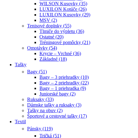
WILSON Kusovky (35)
LUXILON Kotúče (26)
LUXILON Kusovky (29)
MSV (2)
Tenisové doplnky (55)
Tlmiče do výpletu (36)
Ostatné (20)
Tréningové pomôcky (21)
Omotávky (54)
Krycie – Vrchné (36)
Základné (18)
Tašky
Bagy (51)
Bagy – 3 priehradky (10)
Bagy – 2 priehradky (22)
Bagy – 1 priehradka (9)
Juniorské bagy (2)
Ruksaky (33)
Dámske tašky a ruksaky (3)
Tašky na obuv (2)
Športové a cestovné tašky (17)
Textil
Pánsky (119)
Tričká (51)