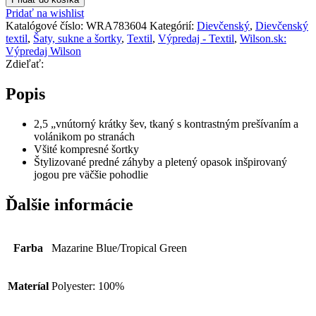
Pridať na wishlist
Katalógové číslo:
WRA783604
Kategórií:
Dievčenský
,
Dievčenský
textil
,
Šaty, sukne a šortky
,
Textil
,
Výpredaj - Textil
,
Wilson.sk:
Výpredaj Wilson
Zdieľať:
Popis
2,5 „vnútorný krátky šev, tkaný s kontrastným prešívaním a
volánikom po stranách
Všité kompresné šortky
Štylizované predné záhyby a pletený opasok inšpirovaný
jogou pre väčšie pohodlie
Ďalšie informácie
Farba
Mazarine Blue/Tropical Green
Materíal
Polyester: 100%