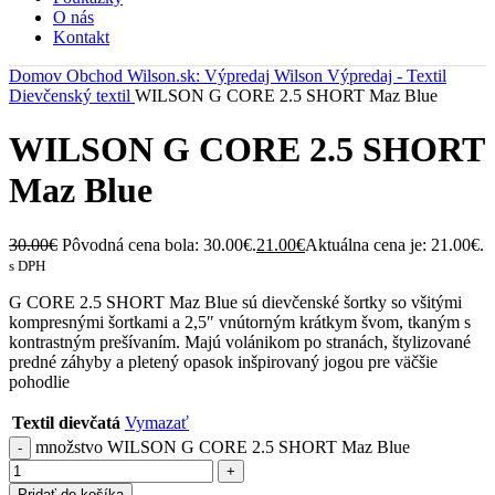
O nás
Kontakt
Domov
Obchod
Wilson.sk: Výpredaj Wilson
Výpredaj - Textil
Dievčenský textil
WILSON G CORE 2.5 SHORT Maz Blue
WILSON G CORE 2.5 SHORT
Maz Blue
30.00
€
Pôvodná cena bola: 30.00€.
21.00
€
Aktuálna cena je: 21.00€.
s DPH
G CORE 2.5 SHORT Maz Blue sú dievčenské šortky so všitými
kompresnými šortkami a 2,5″ vnútorným krátkym švom, tkaným s
kontrastným prešívaním. Majú volánikom po stranách, štylizované
predné záhyby a pletený opasok inšpirovaný jogou pre väčšie
pohodlie
Textil dievčatá
Vymazať
množstvo WILSON G CORE 2.5 SHORT Maz Blue
Pridať do košíka