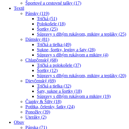
Športové a cestovné tašky (17)
Textil
Pánsky (119)
Tričká (51)
Polokošele (18)
Šortky (25)
Súpravy s dlhým rukávom, mikiny a tepláky (25)
Dámsky (81)
Tričká a tielka (49)
Sukne, šortky, legíny a šaty (28)
Súpravy s dlhým rukávom a mikiny (4)
Chlapčenský (68)
Tričká a polokošele (37)
Šortky (12)
Súpravy s dlhým rukávom, mikiny a tepláky (20)
Dievčenský (69)
Tričká a tielka (32)
Šaty, sukne a šortky (18)
Súpravy s dlhým rukávom a mikiny (19)
Čiapky & Šilty (18)
Potítka, čelenky, šatky (24)
Ponožky (39)
Uteráky (2)
Obuv
Pánska (71)