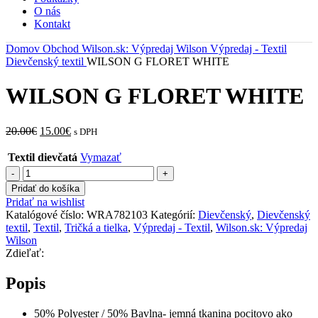
O nás
Kontakt
Domov
Obchod
Wilson.sk: Výpredaj Wilson
Výpredaj - Textil
Dievčenský textil
WILSON G FLORET WHITE
WILSON G FLORET WHITE
Pôvodná
Aktuálna
20.00
€
15.00
€
s DPH
cena
cena
bola:
je:
Textil dievčatá
Vymazať
20.00€.
15.00€.
množstvo
WILSON
Pridať do košíka
G
Pridať na wishlist
FLORET
Katalógové číslo:
WRA782103
Kategórií:
Dievčenský
,
Dievčenský
WHITE
textil
,
Textil
,
Tričká a tielka
,
Výpredaj - Textil
,
Wilson.sk: Výpredaj
Wilson
Zdieľať:
Popis
50% Polyester / 50% Bavlna- jemná tkanina pocitovo ako