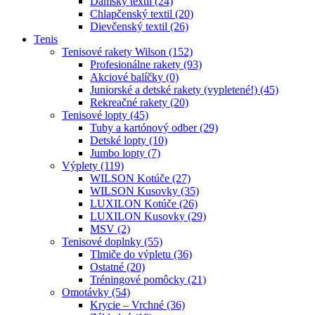
Dámsky textil (24)
Chlapčenský textil (20)
Dievčenský textil (26)
Tenis
Tenisové rakety Wilson (152)
Profesionálne rakety (93)
Akciové balíčky (0)
Juniorské a detské rakety (vypletené!) (45)
Rekreačné rakety (20)
Tenisové lopty (45)
Tuby a kartónový odber (29)
Detské lopty (10)
Jumbo lopty (7)
Výplety (119)
WILSON Kotúče (27)
WILSON Kusovky (35)
LUXILON Kotúče (26)
LUXILON Kusovky (29)
MSV (2)
Tenisové doplnky (55)
Tlmiče do výpletu (36)
Ostatné (20)
Tréningové pomôcky (21)
Omotávky (54)
Krycie – Vrchné (36)