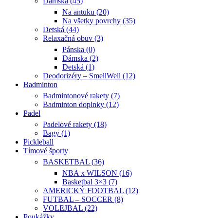
Dámska (45)
Na antuku (20)
Na všetky povrchy (35)
Detská (44)
Relaxačná obuv (3)
Pánska (0)
Dámska (2)
Detská (1)
Deodorizéry – SmellWell (12)
Badminton
Badmintonové rakety (7)
Badminton doplnky (12)
Padel
Padelové rakety (18)
Bagy (1)
Pickleball
Tímové športy
BASKETBAL (36)
NBA x WILSON (16)
Basketbal 3×3 (7)
AMERICKÝ FOOTBAL (12)
FUTBAL – SOCCER (8)
VOLEJBAL (22)
Poukážky