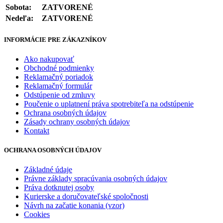
Sobota:
ZATVORENÉ
Nedeľa:
ZATVORENÉ
INFORMÁCIE PRE ZÁKAZNÍKOV
Ako nakupovať
Obchodné podmienky
Reklamačný poriadok
Reklamačný formulár
Odstúpenie od zmluvy
Poučenie o uplatnení práva spotrebiteľa na odstúpenie
Ochrana osobných údajov
Zásady ochrany osobných údajov
Kontakt
OCHRANA OSOBNÝCH ÚDAJOV
Základné údaje
Právne základy spracúvania osobných údajov
Práva dotknutej osoby
Kurierske a doručovateľské spoločnosti
Návrh na začatie konania (vzor)
Cookies