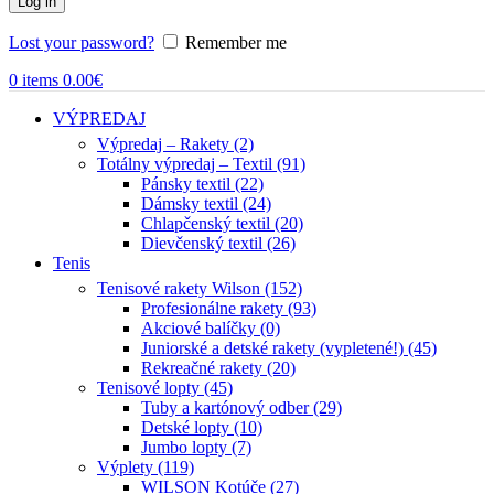
Log in
Lost your password?
Remember me
0
items
0.00
€
VÝPREDAJ
Výpredaj – Rakety (2)
Totálny výpredaj – Textil (91)
Pánsky textil (22)
Dámsky textil (24)
Chlapčenský textil (20)
Dievčenský textil (26)
Tenis
Tenisové rakety Wilson (152)
Profesionálne rakety (93)
Akciové balíčky (0)
Juniorské a detské rakety (vypletené!) (45)
Rekreačné rakety (20)
Tenisové lopty (45)
Tuby a kartónový odber (29)
Detské lopty (10)
Jumbo lopty (7)
Výplety (119)
WILSON Kotúče (27)