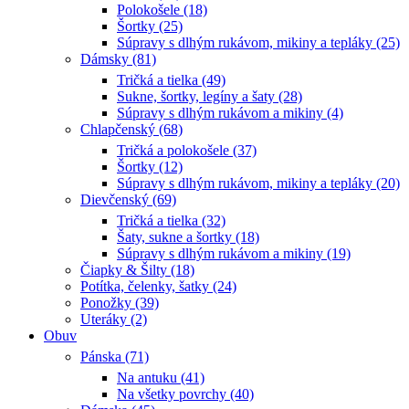
Polokošele (18)
Šortky (25)
Súpravy s dlhým rukávom, mikiny a tepláky (25)
Dámsky (81)
Tričká a tielka (49)
Sukne, šortky, legíny a šaty (28)
Súpravy s dlhým rukávom a mikiny (4)
Chlapčenský (68)
Tričká a polokošele (37)
Šortky (12)
Súpravy s dlhým rukávom, mikiny a tepláky (20)
Dievčenský (69)
Tričká a tielka (32)
Šaty, sukne a šortky (18)
Súpravy s dlhým rukávom a mikiny (19)
Čiapky & Šilty (18)
Potítka, čelenky, šatky (24)
Ponožky (39)
Uteráky (2)
Obuv
Pánska (71)
Na antuku (41)
Na všetky povrchy (40)