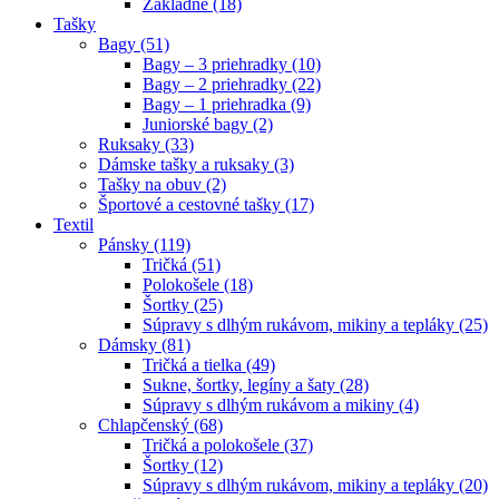
Základné (18)
Tašky
Bagy (51)
Bagy – 3 priehradky (10)
Bagy – 2 priehradky (22)
Bagy – 1 priehradka (9)
Juniorské bagy (2)
Ruksaky (33)
Dámske tašky a ruksaky (3)
Tašky na obuv (2)
Športové a cestovné tašky (17)
Textil
Pánsky (119)
Tričká (51)
Polokošele (18)
Šortky (25)
Súpravy s dlhým rukávom, mikiny a tepláky (25)
Dámsky (81)
Tričká a tielka (49)
Sukne, šortky, legíny a šaty (28)
Súpravy s dlhým rukávom a mikiny (4)
Chlapčenský (68)
Tričká a polokošele (37)
Šortky (12)
Súpravy s dlhým rukávom, mikiny a tepláky (20)