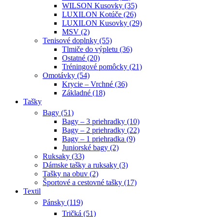
WILSON Kusovky (35)
LUXILON Kotúče (26)
LUXILON Kusovky (29)
MSV (2)
Tenisové doplnky (55)
Tlmiče do výpletu (36)
Ostatné (20)
Tréningové pomôcky (21)
Omotávky (54)
Krycie – Vrchné (36)
Základné (18)
Tašky
Bagy (51)
Bagy – 3 priehradky (10)
Bagy – 2 priehradky (22)
Bagy – 1 priehradka (9)
Juniorské bagy (2)
Ruksaky (33)
Dámske tašky a ruksaky (3)
Tašky na obuv (2)
Športové a cestovné tašky (17)
Textil
Pánsky (119)
Tričká (51)