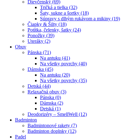
Dievčenský (69)
Tričká a tielka (32)
Šaty, sukne a šortky (18)
Súpravy s dlhým rukávom a mikiny (19)
Čiapky & Šilty (18)
Potítka, čelenky, šatky (24)
Ponožky (39)
Uteráky (2)
Obuv
Pánska (71)
Na antuku (41)
Na všetky povrchy (40)
Dámska (45)
Na antuku (20)
Na všetky povrchy (35)
Detská (44)
Relaxačná obuv (3)
Pánska (0)
Dámska (2)
Detská (1)
Deodorizéry – SmellWell (12)
Badminton
Badmintonové rakety (7)
Badminton doplnky (12)
Padel