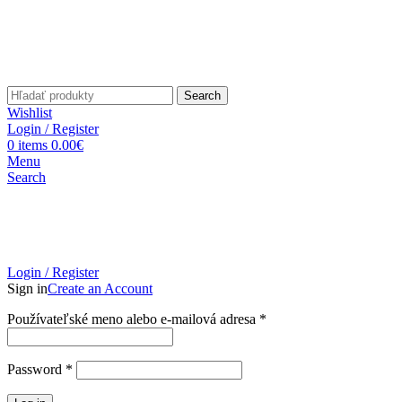
Search
Wishlist
Login / Register
0
items
0.00
€
Menu
Search
Login / Register
Sign in
Create an Account
Povinné
Používateľské meno alebo e-mailová adresa
*
Povinné
Password
*