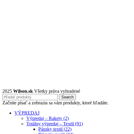
2025
Wilson.sk
Všetky práva vyhradené
Search
Začnite písať a zobrazia sa vám produkty, ktoré hľadáte.
VÝPREDAJ
Výpredaj – Rakety (2)
Totálny výpredaj – Textil (91)
Pánsky textil (22)