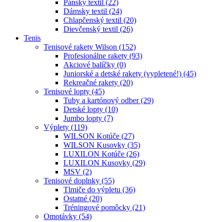
Pánsky textil (22)
Dámsky textil (24)
Chlapčenský textil (20)
Dievčenský textil (26)
Tenis
Tenisové rakety Wilson (152)
Profesionálne rakety (93)
Akciové balíčky (0)
Juniorské a detské rakety (vypletené!) (45)
Rekreačné rakety (20)
Tenisové lopty (45)
Tuby a kartónový odber (29)
Detské lopty (10)
Jumbo lopty (7)
Výplety (119)
WILSON Kotúče (27)
WILSON Kusovky (35)
LUXILON Kotúče (26)
LUXILON Kusovky (29)
MSV (2)
Tenisové doplnky (55)
Tlmiče do výpletu (36)
Ostatné (20)
Tréningové pomôcky (21)
Omotávky (54)