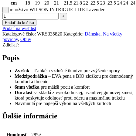
cm
18
19
20
21
21,5
21,8
22
22,5
23
23,5
24
24
24
množstvo WILSON INTRIGUE LITE Lavender
Pridať do košíka
Pridať na wishlist
Katalógové číslo:
WRS335820
Kategórie:
Dámska
,
Na všetky
povrchy
,
Obuv
Zdieľať:
Popis
Zvršok
– Ľahké a vzdušné tkanivo pre zvýšenie opory
Medzipodrážka
– EVA pena s BIO zložkou pre dennodenný
komfort a tlmenie
6mm vložka
pre mäkší pocit a komfort
Duralast
sa skladá z vysoko hustej, trvanlivej gumovej zmesi,
ktorá poskytuje odolnosť proti oderu a maximálnu trakciu
Navrhnutá pre najlepší výkon na všetkých kurtoch
Ďalšie informácie
Hmotnosť
285g