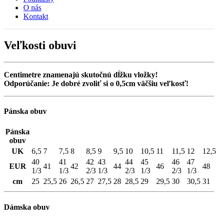
O nás
Kontakt
Veľkosti obuvi
Centimetre znamenajú skutočnú dĺžku vložky!
Odporúčanie: Je dobré zvoliť si o 0,5cm väčšiu veľkosť!
Pánska obuv
Pánska
obuv
UK
6,5
7
7,5
8
8,5
9
9,5
10
10,5
11
11,5
12
12,5
40
41
42
43
44
45
46
47
EUR
41
42
44
46
48
1/3
1/3
2/3
1/3
2/3
1/3
2/3
1/3
cm
25
25,5
26
26,5
27
27,5
28
28,5
29
29,5
30
30,5
31
Dámska obuv