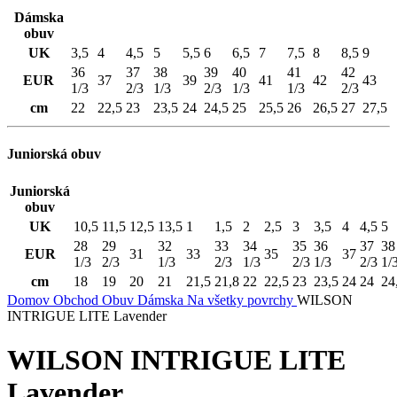
Dámska
obuv
UK
3,5
4
4,5
5
5,5
6
6,5
7
7,5
8
8,5
9
36
37
38
39
40
41
42
EUR
37
39
41
42
43
1/3
2/3
1/3
2/3
1/3
1/3
2/3
cm
22
22,5
23
23,5
24
24,5
25
25,5
26
26,5
27
27,5
Juniorská obuv
Juniorská
obuv
UK
10,5
11,5
12,5
13,5
1
1,5
2
2,5
3
3,5
4
4,5
5
28
29
32
33
34
35
36
37
38
EUR
31
33
35
37
1/3
2/3
1/3
2/3
1/3
2/3
1/3
2/3
1/
cm
18
19
20
21
21,5
21,8
22
22,5
23
23,5
24
24
24
Domov
Obchod
Obuv
Dámska
Na všetky povrchy
WILSON
INTRIGUE LITE Lavender
WILSON INTRIGUE LITE
Lavender