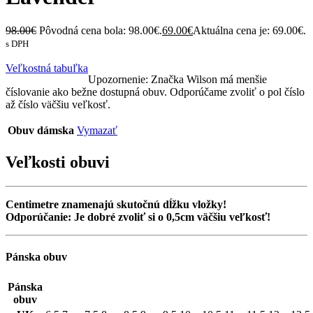
98.00
€
Pôvodná cena bola: 98.00€.
69.00
€
Aktuálna cena je: 69.00€.
s DPH
Veľkostná tabuľka
Upozornenie: Značka Wilson má menšie
číslovanie ako bežne dostupná obuv. Odporúčame zvoliť o pol číslo
až číslo väčšiu veľkosť.
Obuv dámska
Vymazať
Veľkosti obuvi
Centimetre znamenajú skutočnú dĺžku vložky!
Odporúčanie: Je dobré zvoliť si o 0,5cm väčšiu veľkosť!
Pánska obuv
Pánska
obuv