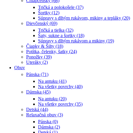
Chlapčenský (68)
Tričká a polokošele (37)
Šortky (12)
Súpravy s dlhým rukávom, mikiny a tepláky (20)
Dievčenský (69)
Tričká a tielka (32)
Šaty, sukne a šortky (18)
Súpravy s dlhým rukávom a mikiny (19)
Čiapky & Šilty (18)
Potítka, čelenky, šatky (24)
Ponožky (39)
Uteráky (2)
Obuv
Pánska (71)
Na antuku (41)
Na všetky povrchy (40)
Dámska (45)
Na antuku (20)
Na všetky povrchy (35)
Detská (44)
Relaxačná obuv (3)
Pánska (0)
Dámska (2)
Detská (1)