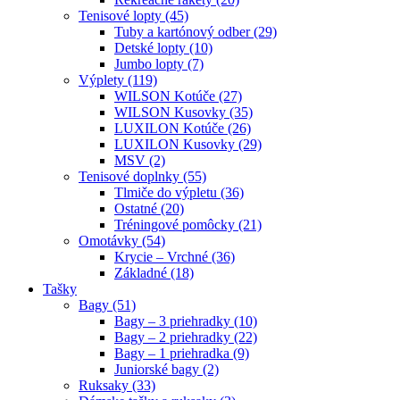
Tenisové lopty (45)
Tuby a kartónový odber (29)
Detské lopty (10)
Jumbo lopty (7)
Výplety (119)
WILSON Kotúče (27)
WILSON Kusovky (35)
LUXILON Kotúče (26)
LUXILON Kusovky (29)
MSV (2)
Tenisové doplnky (55)
Tlmiče do výpletu (36)
Ostatné (20)
Tréningové pomôcky (21)
Omotávky (54)
Krycie – Vrchné (36)
Základné (18)
Tašky
Bagy (51)
Bagy – 3 priehradky (10)
Bagy – 2 priehradky (22)
Bagy – 1 priehradka (9)
Juniorské bagy (2)
Ruksaky (33)