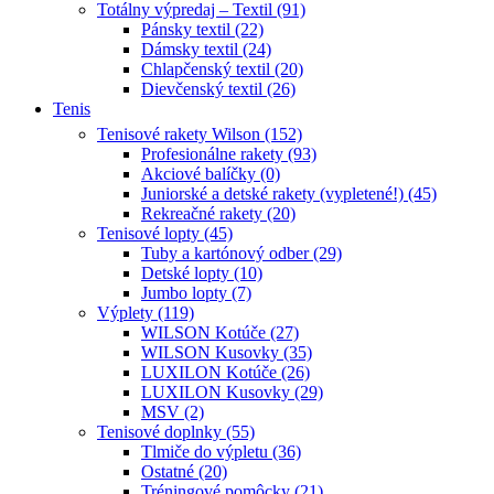
Totálny výpredaj – Textil (91)
Pánsky textil (22)
Dámsky textil (24)
Chlapčenský textil (20)
Dievčenský textil (26)
Tenis
Tenisové rakety Wilson (152)
Profesionálne rakety (93)
Akciové balíčky (0)
Juniorské a detské rakety (vypletené!) (45)
Rekreačné rakety (20)
Tenisové lopty (45)
Tuby a kartónový odber (29)
Detské lopty (10)
Jumbo lopty (7)
Výplety (119)
WILSON Kotúče (27)
WILSON Kusovky (35)
LUXILON Kotúče (26)
LUXILON Kusovky (29)
MSV (2)
Tenisové doplnky (55)
Tlmiče do výpletu (36)
Ostatné (20)
Tréningové pomôcky (21)