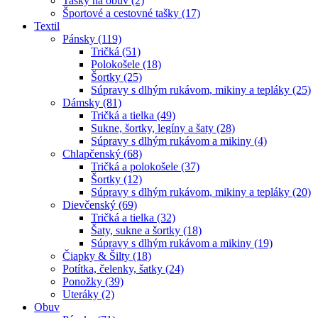
Tašky na obuv (2)
Športové a cestovné tašky (17)
Textil
Pánsky (119)
Tričká (51)
Polokošele (18)
Šortky (25)
Súpravy s dlhým rukávom, mikiny a tepláky (25)
Dámsky (81)
Tričká a tielka (49)
Sukne, šortky, legíny a šaty (28)
Súpravy s dlhým rukávom a mikiny (4)
Chlapčenský (68)
Tričká a polokošele (37)
Šortky (12)
Súpravy s dlhým rukávom, mikiny a tepláky (20)
Dievčenský (69)
Tričká a tielka (32)
Šaty, sukne a šortky (18)
Súpravy s dlhým rukávom a mikiny (19)
Čiapky & Šilty (18)
Potítka, čelenky, šatky (24)
Ponožky (39)
Uteráky (2)
Obuv