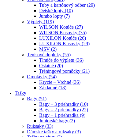
Tuby a kartónový odber (29)
Detské lopty (10)
Jumbo lopty (7)
Výplety (119)
WILSON Kotúče (27)
WILSON Kusovky (35)
LUXILON Kotúče (26)
LUXILON Kusovky (29)
MSV (2)
Tenisové doplnky (55)
Tlmiče do výpletu (36)
Ostatné (20)
Tréningové pomôcky (21)
Omotávky (54)
Krycie – Vrchné (36)
Základné (18)
Tašky
Bagy (51)
Bagy – 3 priehradky (10)
Bagy – 2 priehradky (22)
Bagy – 1 priehradka (9)
Juniorské bagy (2)
Ruksaky (33)
Dámske tašky a ruksaky (3)