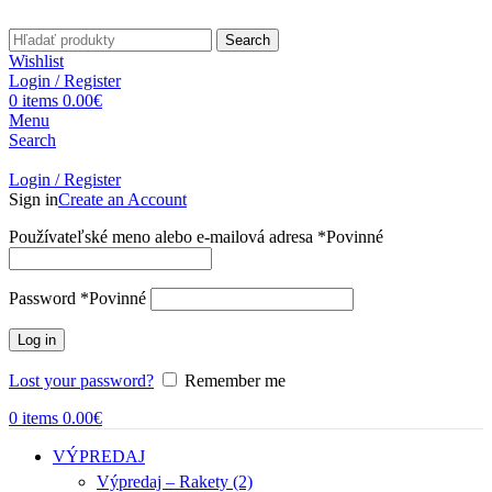
Search
Wishlist
Login / Register
0
items
0.00
€
Menu
Search
Login / Register
Sign in
Create an Account
Používateľské meno alebo e-mailová adresa
*
Povinné
Password
*
Povinné
Log in
Lost your password?
Remember me
0
items
0.00
€
VÝPREDAJ
Výpredaj – Rakety (2)