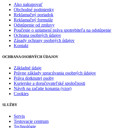
Ako nakupovať
Obchodné podmienky
Reklamačný poriadok
Reklamačný formulár
Odstúpenie od zmluvy
Poučenie o uplatnení práva spotrebiteľa na odstúpenie
Ochrana osobných údajov
Zásady ochrany osobných údajov
Kontakt
OCHRANA OSOBNÝCH ÚDAJOV
Základné údaje
Právne základy spracúvania osobných údajov
Práva dotknutej osoby
Kurierske a doručovateľské spoločnosti
Návrh na začatie konania (vzor)
Cookies
SLUŽBY
Servis
Testovacie centrum
Technológie