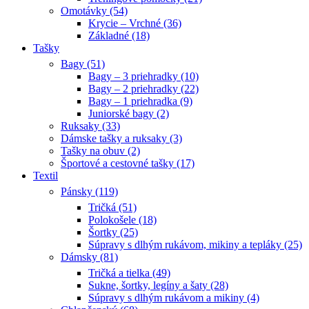
Omotávky (54)
Krycie – Vrchné (36)
Základné (18)
Tašky
Bagy (51)
Bagy – 3 priehradky (10)
Bagy – 2 priehradky (22)
Bagy – 1 priehradka (9)
Juniorské bagy (2)
Ruksaky (33)
Dámske tašky a ruksaky (3)
Tašky na obuv (2)
Športové a cestovné tašky (17)
Textil
Pánsky (119)
Tričká (51)
Polokošele (18)
Šortky (25)
Súpravy s dlhým rukávom, mikiny a tepláky (25)
Dámsky (81)
Tričká a tielka (49)
Sukne, šortky, legíny a šaty (28)
Súpravy s dlhým rukávom a mikiny (4)