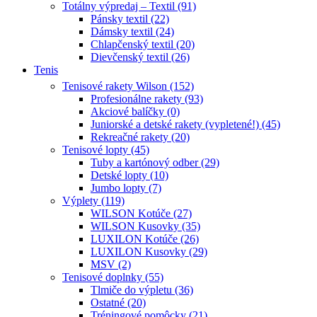
Totálny výpredaj – Textil (91)
Pánsky textil (22)
Dámsky textil (24)
Chlapčenský textil (20)
Dievčenský textil (26)
Tenis
Tenisové rakety Wilson (152)
Profesionálne rakety (93)
Akciové balíčky (0)
Juniorské a detské rakety (vypletené!) (45)
Rekreačné rakety (20)
Tenisové lopty (45)
Tuby a kartónový odber (29)
Detské lopty (10)
Jumbo lopty (7)
Výplety (119)
WILSON Kotúče (27)
WILSON Kusovky (35)
LUXILON Kotúče (26)
LUXILON Kusovky (29)
MSV (2)
Tenisové doplnky (55)
Tlmiče do výpletu (36)
Ostatné (20)
Tréningové pomôcky (21)