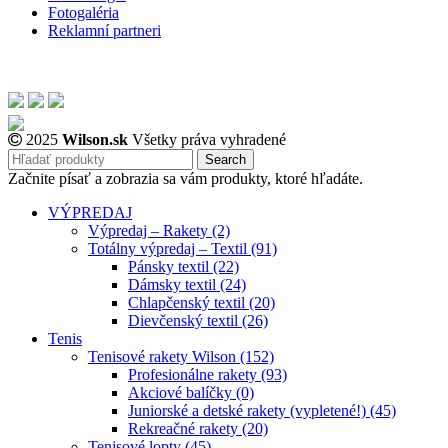
Fotogaléria
Reklamní partneri
2025
Wilson.sk
Všetky práva vyhradené
Search
Začnite písať a zobrazia sa vám produkty, ktoré hľadáte.
VÝPREDAJ
Výpredaj – Rakety (2)
Totálny výpredaj – Textil (91)
Pánsky textil (22)
Dámsky textil (24)
Chlapčenský textil (20)
Dievčenský textil (26)
Tenis
Tenisové rakety Wilson (152)
Profesionálne rakety (93)
Akciové balíčky (0)
Juniorské a detské rakety (vypletené!) (45)
Rekreačné rakety (20)
Tenisové lopty (45)