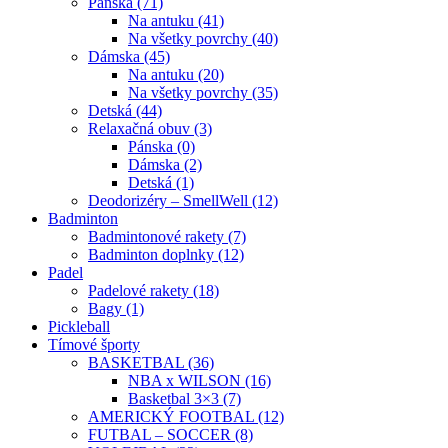
Pánska (71)
Na antuku (41)
Na všetky povrchy (40)
Dámska (45)
Na antuku (20)
Na všetky povrchy (35)
Detská (44)
Relaxačná obuv (3)
Pánska (0)
Dámska (2)
Detská (1)
Deodorizéry – SmellWell (12)
Badminton
Badmintonové rakety (7)
Badminton doplnky (12)
Padel
Padelové rakety (18)
Bagy (1)
Pickleball
Tímové športy
BASKETBAL (36)
NBA x WILSON (16)
Basketbal 3×3 (7)
AMERICKÝ FOOTBAL (12)
FUTBAL – SOCCER (8)