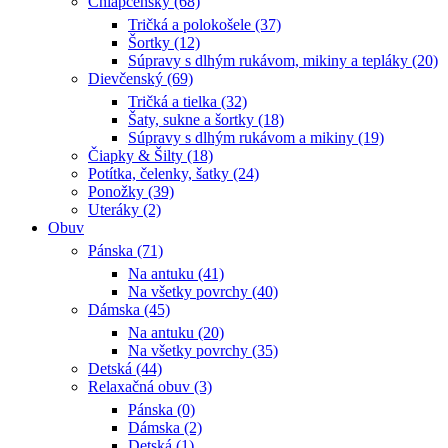
Chlapčenský (68)
Tričká a polokošele (37)
Šortky (12)
Súpravy s dlhým rukávom, mikiny a tepláky (20)
Dievčenský (69)
Tričká a tielka (32)
Šaty, sukne a šortky (18)
Súpravy s dlhým rukávom a mikiny (19)
Čiapky & Šilty (18)
Potítka, čelenky, šatky (24)
Ponožky (39)
Uteráky (2)
Obuv
Pánska (71)
Na antuku (41)
Na všetky povrchy (40)
Dámska (45)
Na antuku (20)
Na všetky povrchy (35)
Detská (44)
Relaxačná obuv (3)
Pánska (0)
Dámska (2)
Detská (1)