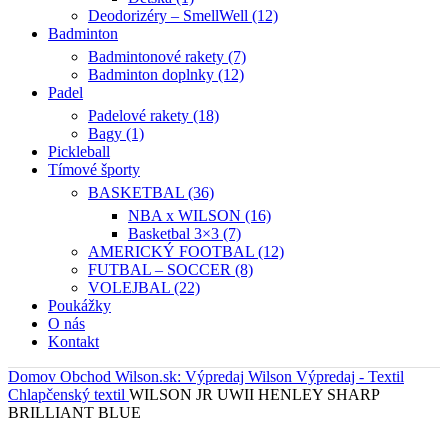
Deodorizéry – SmellWell (12)
Badminton
Badmintonové rakety (7)
Badminton doplnky (12)
Padel
Padelové rakety (18)
Bagy (1)
Pickleball
Tímové športy
BASKETBAL (36)
NBA x WILSON (16)
Basketbal 3×3 (7)
AMERICKÝ FOOTBAL (12)
FUTBAL – SOCCER (8)
VOLEJBAL (22)
Poukážky
O nás
Kontakt
Domov
Obchod
Wilson.sk: Výpredaj Wilson
Výpredaj - Textil
Chlapčenský textil
WILSON JR UWII HENLEY SHARP
BRILLIANT BLUE