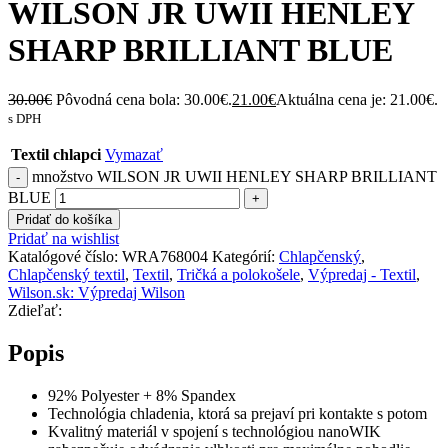
WILSON JR UWII HENLEY
SHARP BRILLIANT BLUE
30.00
€
Pôvodná cena bola: 30.00€.
21.00
€
Aktuálna cena je: 21.00€.
s DPH
Textil chlapci
Vymazať
množstvo WILSON JR UWII HENLEY SHARP BRILLIANT
BLUE
Pridať do košíka
Pridať na wishlist
Katalógové číslo:
WRA768004
Kategórií:
Chlapčenský
,
Chlapčenský textil
,
Textil
,
Tričká a polokošele
,
Výpredaj - Textil
,
Wilson.sk: Výpredaj Wilson
Zdieľať:
Popis
92% Polyester + 8% Spandex
Technológia chladenia, ktorá sa prejaví pri kontakte s potom
Kvalitný materiál v spojení s technológiou nanoWIK