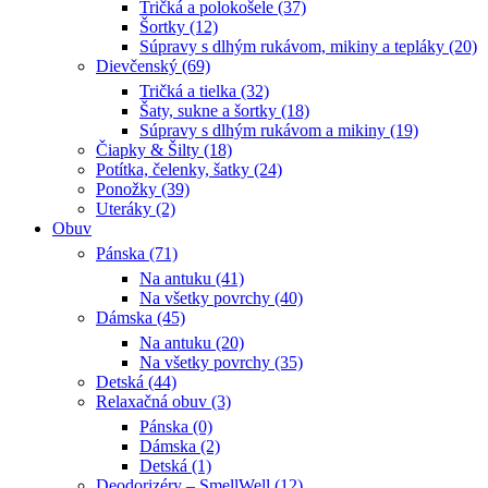
Tričká a polokošele (37)
Šortky (12)
Súpravy s dlhým rukávom, mikiny a tepláky (20)
Dievčenský (69)
Tričká a tielka (32)
Šaty, sukne a šortky (18)
Súpravy s dlhým rukávom a mikiny (19)
Čiapky & Šilty (18)
Potítka, čelenky, šatky (24)
Ponožky (39)
Uteráky (2)
Obuv
Pánska (71)
Na antuku (41)
Na všetky povrchy (40)
Dámska (45)
Na antuku (20)
Na všetky povrchy (35)
Detská (44)
Relaxačná obuv (3)
Pánska (0)
Dámska (2)
Detská (1)
Deodorizéry – SmellWell (12)