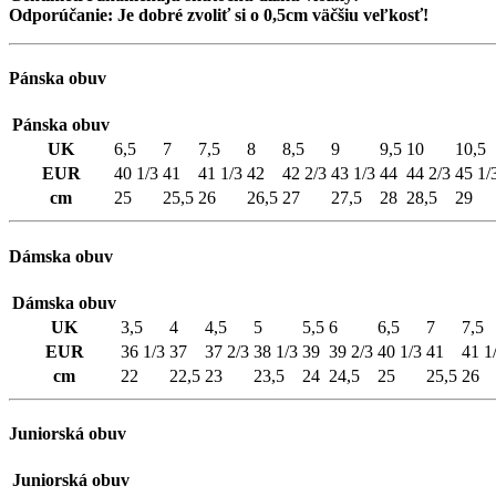
Odporúčanie: Je dobré zvoliť si o 0,5cm väčšiu veľkosť!
Pánska obuv
Pánska obuv
UK
6,5
7
7,5
8
8,5
9
9,5
10
10,5
EUR
40 1/3
41
41 1/3
42
42 2/3
43 1/3
44
44 2/3
45 1/
cm
25
25,5
26
26,5
27
27,5
28
28,5
29
Dámska obuv
Dámska obuv
UK
3,5
4
4,5
5
5,5
6
6,5
7
7,5
EUR
36 1/3
37
37 2/3
38 1/3
39
39 2/3
40 1/3
41
41 1
cm
22
22,5
23
23,5
24
24,5
25
25,5
26
Juniorská obuv
Juniorská obuv