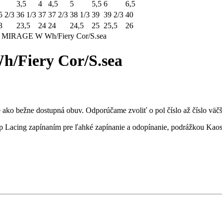
3,5
4
4,5
5
5,5
6
6,5
5 2/3
36 1/3
37
37 2/3
38 1/3
39
39 2/3
40
3
23,5
24
24
24,5
25
25,5
26
IRAGE W Wh/Fiery Cor/S.sea
Fiery Cor/S.sea
ako bežne dostupná obuv. Odporúčame zvoliť o pol číslo až číslo väčš
cing zapínaním pre ľahké zapínanie a odopínanie, podrážkou Kaos k