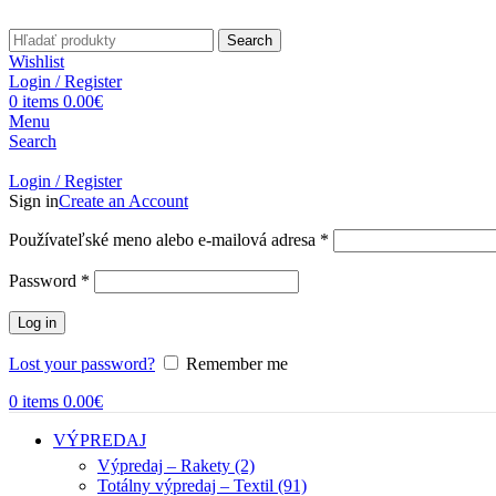
Search
Wishlist
Login / Register
0
items
0.00
€
Menu
Search
Login / Register
Sign in
Create an Account
Povinné
Používateľské meno alebo e-mailová adresa
*
Povinné
Password
*
Log in
Lost your password?
Remember me
0
items
0.00
€
VÝPREDAJ
Výpredaj – Rakety (2)
Totálny výpredaj – Textil (91)