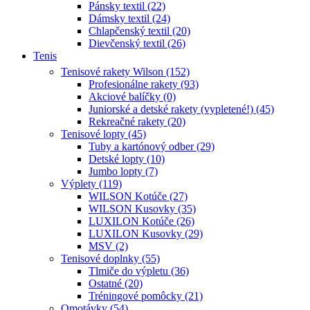
Pánsky textil (22)
Dámsky textil (24)
Chlapčenský textil (20)
Dievčenský textil (26)
Tenis
Tenisové rakety Wilson (152)
Profesionálne rakety (93)
Akciové balíčky (0)
Juniorské a detské rakety (vypletené!) (45)
Rekreačné rakety (20)
Tenisové lopty (45)
Tuby a kartónový odber (29)
Detské lopty (10)
Jumbo lopty (7)
Výplety (119)
WILSON Kotúče (27)
WILSON Kusovky (35)
LUXILON Kotúče (26)
LUXILON Kusovky (29)
MSV (2)
Tenisové doplnky (55)
Tlmiče do výpletu (36)
Ostatné (20)
Tréningové pomôcky (21)
Omotávky (54)