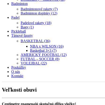
Badminton
Badmintonové rakety (7)
Badminton doplnky (12)
Padel
Padelové rakety (18)
Bagy (1)
Pickleball
Tímové športy
BASKETBAL (36)
NBA x WILSON (16)
Basketbal 3×3 (7)
AMERICKÝ FOOTBAL (12)
FUTBAL – SOCCER (8)
VOLEJBAL (22)
Poukážky
O nás
Kontakt
Veľkosti obuvi
Centimetre znamenajú skutočnú dĺžku vložky!