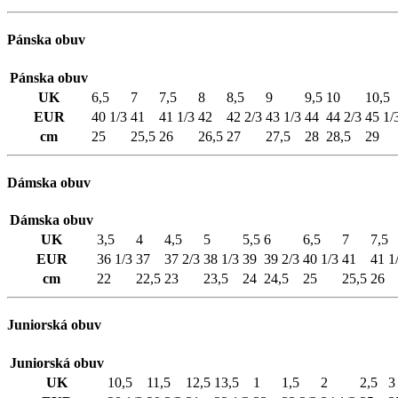
Pánska obuv
Pánska obuv
UK
6,5
7
7,5
8
8,5
9
9,5
10
10,5
EUR
40 1/3
41
41 1/3
42
42 2/3
43 1/3
44
44 2/3
45 1/
cm
25
25,5
26
26,5
27
27,5
28
28,5
29
Dámska obuv
Dámska obuv
UK
3,5
4
4,5
5
5,5
6
6,5
7
7,5
EUR
36 1/3
37
37 2/3
38 1/3
39
39 2/3
40 1/3
41
41 1
cm
22
22,5
23
23,5
24
24,5
25
25,5
26
Juniorská obuv
Juniorská obuv
UK
10,5
11,5
12,5
13,5
1
1,5
2
2,5
3