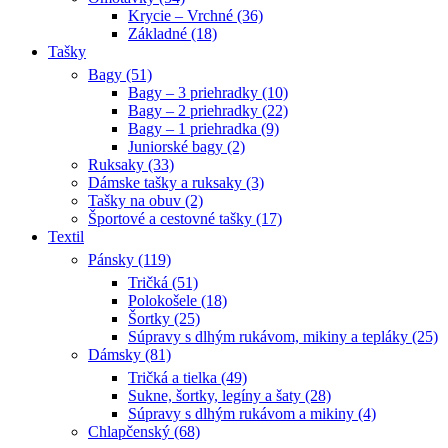
Krycie – Vrchné (36)
Základné (18)
Tašky
Bagy (51)
Bagy – 3 priehradky (10)
Bagy – 2 priehradky (22)
Bagy – 1 priehradka (9)
Juniorské bagy (2)
Ruksaky (33)
Dámske tašky a ruksaky (3)
Tašky na obuv (2)
Športové a cestovné tašky (17)
Textil
Pánsky (119)
Tričká (51)
Polokošele (18)
Šortky (25)
Súpravy s dlhým rukávom, mikiny a tepláky (25)
Dámsky (81)
Tričká a tielka (49)
Sukne, šortky, legíny a šaty (28)
Súpravy s dlhým rukávom a mikiny (4)
Chlapčenský (68)