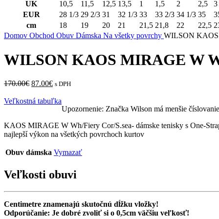
UK
10,5
11,5
12,5
13,5
1
1,5
2
2,5
3
EUR
28 1/3
29 2/3
31
32 1/3
33
33 2/3
34 1/3
35
3
cm
18
19
20
21
21,5
21,8
22
22,5
2
Domov
Obchod
Obuv
Dámska
Na všetky povrchy
WILSON KAOS M
WILSON KAOS MIRAGE W Wh/
Pôvodná
Aktuálna
170.00
€
87.00
€
s DPH
cena
cena
bola:
je:
Veľkostná tabuľka
Upozornenie: Značka Wilson má menšie číslovanie 
170.00€.
87.00€.
KAOS MIRAGE W Wh/Fiery Cor/S.sea- dámske tenisky s One-Strap La
najlepší výkon na všetkých povrchoch kurtov
Obuv dámska
Vymazať
Veľkosti obuvi
Centimetre znamenajú skutočnú dĺžku vložky!
Odporúčanie: Je dobré zvoliť si o 0,5cm väčšiu veľkosť!