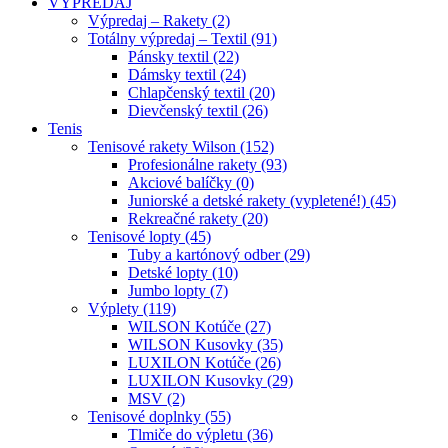
VÝPREDAJ
Výpredaj – Rakety (2)
Totálny výpredaj – Textil (91)
Pánsky textil (22)
Dámsky textil (24)
Chlapčenský textil (20)
Dievčenský textil (26)
Tenis
Tenisové rakety Wilson (152)
Profesionálne rakety (93)
Akciové balíčky (0)
Juniorské a detské rakety (vypletené!) (45)
Rekreačné rakety (20)
Tenisové lopty (45)
Tuby a kartónový odber (29)
Detské lopty (10)
Jumbo lopty (7)
Výplety (119)
WILSON Kotúče (27)
WILSON Kusovky (35)
LUXILON Kotúče (26)
LUXILON Kusovky (29)
MSV (2)
Tenisové doplnky (55)
Tlmiče do výpletu (36)