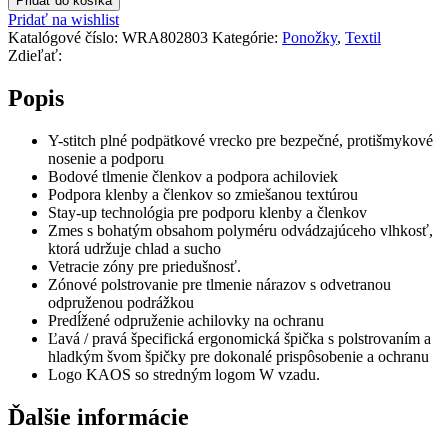
Pridať do košíka
Pridať na wishlist
Katalógové číslo:
WRA802803
Kategórie:
Ponožky
,
Textil
Zdieľať:
Popis
Y-stitch plné podpätkové vrecko pre bezpečné, protišmykové
nosenie a podporu
Bodové tlmenie členkov a podpora achiloviek
Podpora klenby a členkov so zmiešanou textúrou
Stay-up technológia pre podporu klenby a členkov
Zmes s bohatým obsahom polyméru odvádzajúceho vlhkosť,
ktorá udržuje chlad a sucho
Vetracie zóny pre priedušnosť.
Zónové polstrovanie pre tlmenie nárazov s odvetranou
odpruženou podrážkou
Predĺžené odpruženie achilovky na ochranu
Ľavá / pravá špecifická ergonomická špička s polstrovaním a
hladkým švom špičky pre dokonalé prispôsobenie a ochranu
Logo KAOS so stredným logom W vzadu.
Ďalšie informácie