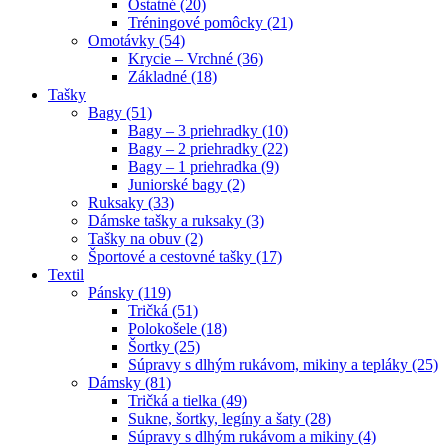
Ostatné (20)
Tréningové pomôcky (21)
Omotávky (54)
Krycie – Vrchné (36)
Základné (18)
Tašky
Bagy (51)
Bagy – 3 priehradky (10)
Bagy – 2 priehradky (22)
Bagy – 1 priehradka (9)
Juniorské bagy (2)
Ruksaky (33)
Dámske tašky a ruksaky (3)
Tašky na obuv (2)
Športové a cestovné tašky (17)
Textil
Pánsky (119)
Tričká (51)
Polokošele (18)
Šortky (25)
Súpravy s dlhým rukávom, mikiny a tepláky (25)
Dámsky (81)
Tričká a tielka (49)
Sukne, šortky, legíny a šaty (28)
Súpravy s dlhým rukávom a mikiny (4)