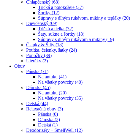
Chlapčenský (68)
Tričká a polokošele (37)
Šortky (12)
Súpravy s dlhým rukávom, mikiny a tepláky (20)
Dievčenský (69)
Tričká a tielka (32)
Šaty, sukne a šortky (18)
Súpravy s dlhým rukávom a mikiny (19)
Čiapky & Šilty (18)
Potítka, čelenky, šatky (24)
Ponožky (39)
Uteráky (2)
Obuv
Pánska (71)
Na antuku (41)
Na všetky povrchy (40)
Dámska (45)
Na antuku (20)
Na všetky povrchy (35)
Detská (44)
Relaxačná obuv (3)
Pánska (0)
Dámska (2)
Detská (1)
Deodorizéry – SmellWell (12)