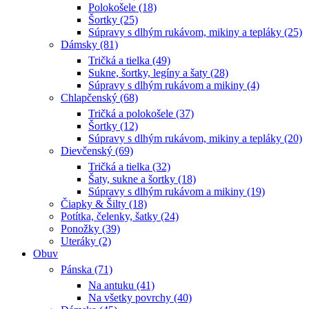
Polokošele (18)
Šortky (25)
Súpravy s dlhým rukávom, mikiny a tepláky (25)
Dámsky (81)
Tričká a tielka (49)
Sukne, šortky, legíny a šaty (28)
Súpravy s dlhým rukávom a mikiny (4)
Chlapčenský (68)
Tričká a polokošele (37)
Šortky (12)
Súpravy s dlhým rukávom, mikiny a tepláky (20)
Dievčenský (69)
Tričká a tielka (32)
Šaty, sukne a šortky (18)
Súpravy s dlhým rukávom a mikiny (19)
Čiapky & Šilty (18)
Potítka, čelenky, šatky (24)
Ponožky (39)
Uteráky (2)
Obuv
Pánska (71)
Na antuku (41)
Na všetky povrchy (40)