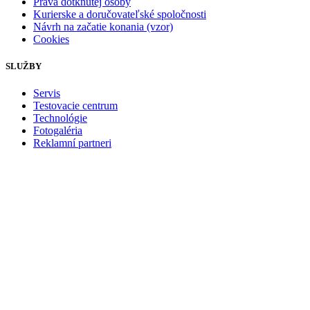
Práva dotknutej osoby
Kurierske a doručovateľské spoločnosti
Návrh na začatie konania (vzor)
Cookies
SLUŽBY
Servis
Testovacie centrum
Technológie
Fotogaléria
Reklamní partneri