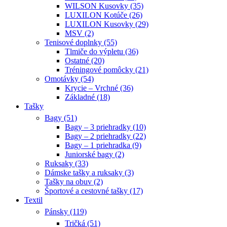
WILSON Kusovky (35)
LUXILON Kotúče (26)
LUXILON Kusovky (29)
MSV (2)
Tenisové doplnky (55)
Tlmiče do výpletu (36)
Ostatné (20)
Tréningové pomôcky (21)
Omotávky (54)
Krycie – Vrchné (36)
Základné (18)
Tašky
Bagy (51)
Bagy – 3 priehradky (10)
Bagy – 2 priehradky (22)
Bagy – 1 priehradka (9)
Juniorské bagy (2)
Ruksaky (33)
Dámske tašky a ruksaky (3)
Tašky na obuv (2)
Športové a cestovné tašky (17)
Textil
Pánsky (119)
Tričká (51)