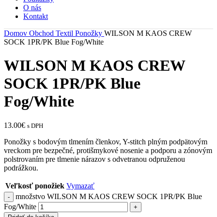
O nás
Kontakt
Domov
Obchod
Textil
Ponožky
WILSON M KAOS CREW
SOCK 1PR/PK Blue Fog/White
WILSON M KAOS CREW
SOCK 1PR/PK Blue
Fog/White
13.00
€
s DPH
Ponožky s bodovým tlmením členkov, Y-stitch plným podpätovým
vreckom pre bezpečné, protišmykové nosenie a podporu a zónovým
polstrovaním pre tlmenie nárazov s odvetranou odpruženou
podrážkou.
Veľkosť ponožiek
Vymazať
množstvo WILSON M KAOS CREW SOCK 1PR/PK Blue
Fog/White