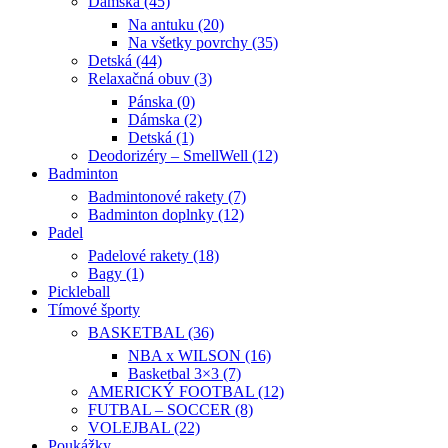
Dámska (45)
Na antuku (20)
Na všetky povrchy (35)
Detská (44)
Relaxačná obuv (3)
Pánska (0)
Dámska (2)
Detská (1)
Deodorizéry – SmellWell (12)
Badminton
Badmintonové rakety (7)
Badminton doplnky (12)
Padel
Padelové rakety (18)
Bagy (1)
Pickleball
Tímové športy
BASKETBAL (36)
NBA x WILSON (16)
Basketbal 3×3 (7)
AMERICKÝ FOOTBAL (12)
FUTBAL – SOCCER (8)
VOLEJBAL (22)
Poukážky