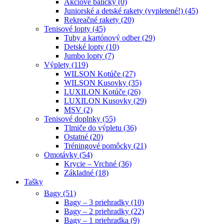
Akciové balíčky (0)
Juniorské a detské rakety (vypletené!) (45)
Rekreačné rakety (20)
Tenisové lopty (45)
Tuby a kartónový odber (29)
Detské lopty (10)
Jumbo lopty (7)
Výplety (119)
WILSON Kotúče (27)
WILSON Kusovky (35)
LUXILON Kotúče (26)
LUXILON Kusovky (29)
MSV (2)
Tenisové doplnky (55)
Tlmiče do výpletu (36)
Ostatné (20)
Tréningové pomôcky (21)
Omotávky (54)
Krycie – Vrchné (36)
Základné (18)
Tašky
Bagy (51)
Bagy – 3 priehradky (10)
Bagy – 2 priehradky (22)
Bagy – 1 priehradka (9)