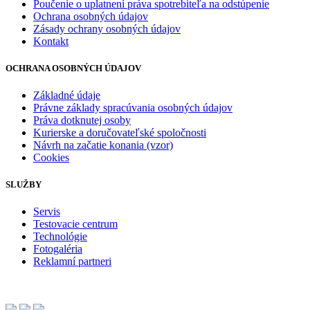
Poučenie o uplatnení práva spotrebiteľa na odstúpenie
Ochrana osobných údajov
Zásady ochrany osobných údajov
Kontakt
OCHRANA OSOBNÝCH ÚDAJOV
Základné údaje
Právne základy spracúvania osobných údajov
Práva dotknutej osoby
Kurierske a doručovateľské spoločnosti
Návrh na začatie konania (vzor)
Cookies
SLUŽBY
Servis
Testovacie centrum
Technológie
Fotogaléria
Reklamní partneri