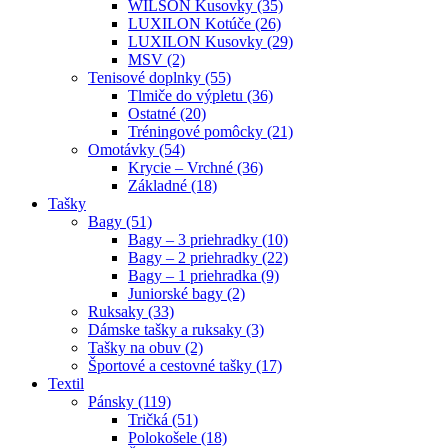
WILSON Kusovky (35)
LUXILON Kotúče (26)
LUXILON Kusovky (29)
MSV (2)
Tenisové doplnky (55)
Tlmiče do výpletu (36)
Ostatné (20)
Tréningové pomôcky (21)
Omotávky (54)
Krycie – Vrchné (36)
Základné (18)
Tašky
Bagy (51)
Bagy – 3 priehradky (10)
Bagy – 2 priehradky (22)
Bagy – 1 priehradka (9)
Juniorské bagy (2)
Ruksaky (33)
Dámske tašky a ruksaky (3)
Tašky na obuv (2)
Športové a cestovné tašky (17)
Textil
Pánsky (119)
Tričká (51)
Polokošele (18)