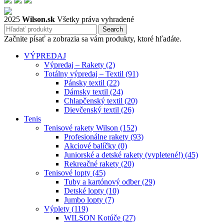
2025
Wilson.sk
Všetky práva vyhradené
Search
Začnite písať a zobrazia sa vám produkty, ktoré hľadáte.
VÝPREDAJ
Výpredaj – Rakety (2)
Totálny výpredaj – Textil (91)
Pánsky textil (22)
Dámsky textil (24)
Chlapčenský textil (20)
Dievčenský textil (26)
Tenis
Tenisové rakety Wilson (152)
Profesionálne rakety (93)
Akciové balíčky (0)
Juniorské a detské rakety (vypletené!) (45)
Rekreačné rakety (20)
Tenisové lopty (45)
Tuby a kartónový odber (29)
Detské lopty (10)
Jumbo lopty (7)
Výplety (119)
WILSON Kotúče (27)