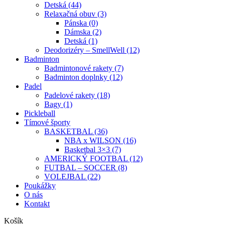
Detská (44)
Relaxačná obuv (3)
Pánska (0)
Dámska (2)
Detská (1)
Deodorizéry – SmellWell (12)
Badminton
Badmintonové rakety (7)
Badminton doplnky (12)
Padel
Padelové rakety (18)
Bagy (1)
Pickleball
Tímové športy
BASKETBAL (36)
NBA x WILSON (16)
Basketbal 3×3 (7)
AMERICKÝ FOOTBAL (12)
FUTBAL – SOCCER (8)
VOLEJBAL (22)
Poukážky
O nás
Kontakt
Košík