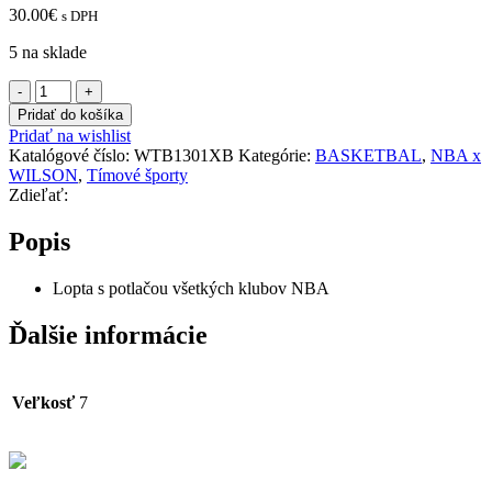
30.00
€
s DPH
5 na sklade
množstvo
WILSON
Pridať do košíka
NBA
Pridať na wishlist
ALL
Katalógové číslo:
WTB1301XB
Kategórie:
BASKETBAL
,
NBA x
TEAM
WILSON
,
Tímové športy
LOGO
Zdieľať:
-
7
Popis
Lopta s potlačou všetkých klubov NBA
Ďalšie informácie
Veľkosť
7