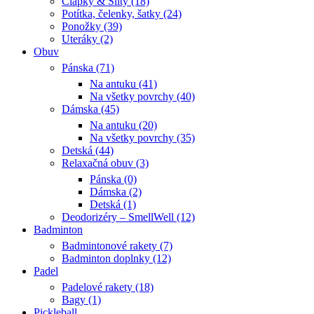
Čiapky & Šilty (18)
Potítka, čelenky, šatky (24)
Ponožky (39)
Uteráky (2)
Obuv
Pánska (71)
Na antuku (41)
Na všetky povrchy (40)
Dámska (45)
Na antuku (20)
Na všetky povrchy (35)
Detská (44)
Relaxačná obuv (3)
Pánska (0)
Dámska (2)
Detská (1)
Deodorizéry – SmellWell (12)
Badminton
Badmintonové rakety (7)
Badminton doplnky (12)
Padel
Padelové rakety (18)
Bagy (1)
Pickleball