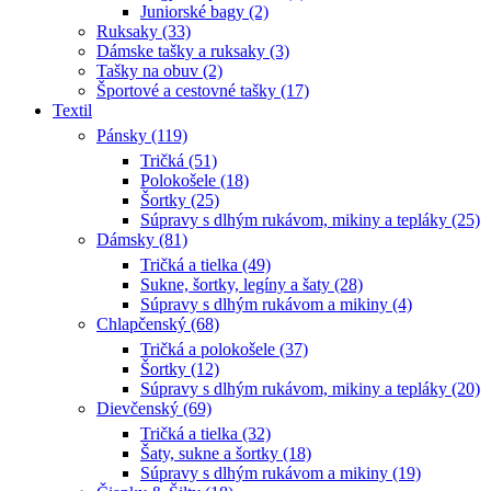
Juniorské bagy (2)
Ruksaky (33)
Dámske tašky a ruksaky (3)
Tašky na obuv (2)
Športové a cestovné tašky (17)
Textil
Pánsky (119)
Tričká (51)
Polokošele (18)
Šortky (25)
Súpravy s dlhým rukávom, mikiny a tepláky (25)
Dámsky (81)
Tričká a tielka (49)
Sukne, šortky, legíny a šaty (28)
Súpravy s dlhým rukávom a mikiny (4)
Chlapčenský (68)
Tričká a polokošele (37)
Šortky (12)
Súpravy s dlhým rukávom, mikiny a tepláky (20)
Dievčenský (69)
Tričká a tielka (32)
Šaty, sukne a šortky (18)
Súpravy s dlhým rukávom a mikiny (19)