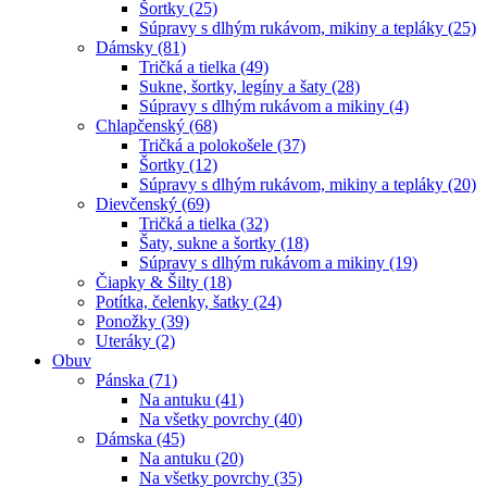
Šortky (25)
Súpravy s dlhým rukávom, mikiny a tepláky (25)
Dámsky (81)
Tričká a tielka (49)
Sukne, šortky, legíny a šaty (28)
Súpravy s dlhým rukávom a mikiny (4)
Chlapčenský (68)
Tričká a polokošele (37)
Šortky (12)
Súpravy s dlhým rukávom, mikiny a tepláky (20)
Dievčenský (69)
Tričká a tielka (32)
Šaty, sukne a šortky (18)
Súpravy s dlhým rukávom a mikiny (19)
Čiapky & Šilty (18)
Potítka, čelenky, šatky (24)
Ponožky (39)
Uteráky (2)
Obuv
Pánska (71)
Na antuku (41)
Na všetky povrchy (40)
Dámska (45)
Na antuku (20)
Na všetky povrchy (35)