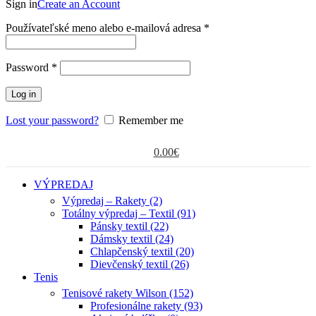
Sign in
Create an Account
Povinné
Používateľské meno alebo e-mailová adresa
*
Povinné
Password
*
Log in
Lost your password?
Remember me
0.00
€
VÝPREDAJ
Výpredaj – Rakety (2)
Totálny výpredaj – Textil (91)
Pánsky textil (22)
Dámsky textil (24)
Chlapčenský textil (20)
Dievčenský textil (26)
Tenis
Tenisové rakety Wilson (152)
Profesionálne rakety (93)