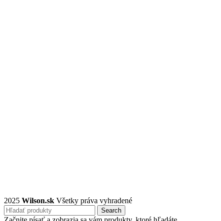
2025
Wilson.sk
Všetky práva vyhradené
Search
Začnite písať a zobrazia sa vám produkty, ktoré hľadáte.