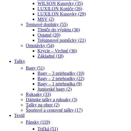
WILSON Kusovky (35)
LUXILON Kotúče (26)
LUXILON Kusovky (29)
MSV (2)
Tenisové doplnky (55)
Tlmiče do výpletu (36)
Ostatné (20)
Tréningové pomôcky (21)
Omotávky (54)
Krycie – Vrchné (36)
Základné (18)
Tašky
Bagy (51)
Bagy – 3 priehradky (10)
Bagy – 2 priehradky (22)
Bagy – 1 priehradka (9)
Juniorské bagy (2)
Ruksaky (33)
Dámske tašky a ruksaky (3)
Tašky na obuv (2)
Športové a cestovné tašky (17)
Textil
Pánsky (119)
Tričká (51)