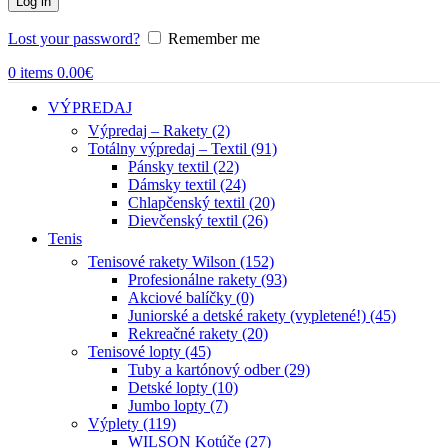
Log in
Lost your password?
Remember me
0
items
0.00
€
VÝPREDAJ
Výpredaj – Rakety (2)
Totálny výpredaj – Textil (91)
Pánsky textil (22)
Dámsky textil (24)
Chlapčenský textil (20)
Dievčenský textil (26)
Tenis
Tenisové rakety Wilson (152)
Profesionálne rakety (93)
Akciové balíčky (0)
Juniorské a detské rakety (vypletené!) (45)
Rekreačné rakety (20)
Tenisové lopty (45)
Tuby a kartónový odber (29)
Detské lopty (10)
Jumbo lopty (7)
Výplety (119)
WILSON Kotúče (27)