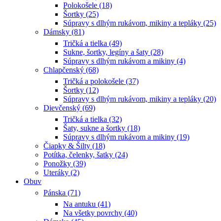
Polokošele (18)
Šortky (25)
Súpravy s dlhým rukávom, mikiny a tepláky (25)
Dámsky (81)
Tričká a tielka (49)
Sukne, šortky, legíny a šaty (28)
Súpravy s dlhým rukávom a mikiny (4)
Chlapčenský (68)
Tričká a polokošele (37)
Šortky (12)
Súpravy s dlhým rukávom, mikiny a tepláky (20)
Dievčenský (69)
Tričká a tielka (32)
Šaty, sukne a šortky (18)
Súpravy s dlhým rukávom a mikiny (19)
Čiapky & Šilty (18)
Potítka, čelenky, šatky (24)
Ponožky (39)
Uteráky (2)
Obuv
Pánska (71)
Na antuku (41)
Na všetky povrchy (40)