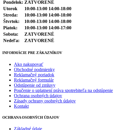
Pondelok:
ZATVORENÉ
Utorok
10:00-13:00 14:00-18:00
Streda:
10:00-13:00 14:00-18:00
Štvrtok:
10:00-13:00 14:00-18:00
Piatok:
10:00-13:00 14:00-17:00
Sobota:
ZATVORENÉ
Nedeľa:
ZATVORENÉ
INFORMÁCIE PRE ZÁKAZNÍKOV
Ako nakupovať
Obchodné podmienky
Reklamačný poriadok
Reklamačný formulár
Odstúpenie od zmluvy
Poučenie o uplatnení práva spotrebiteľa na odstúpenie
Ochrana osobných údajov
Zásady ochrany osobných údajov
Kontakt
OCHRANA OSOBNÝCH ÚDAJOV
Základné údaje