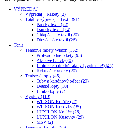
VÝPREDAJ
Výpredaj – Rakety (2)
Totálny výpredaj – Textil (91)
Pánsky textil (22)
Dámsky textil (24)
Chlapčenský textil (20)
Dievčenský textil (26)
Tenis
Tenisové rakety Wilson (152)
Profesionálne rakety (93)
Akciové balíčky (0)
Juniorské a detské rakety (vypletené!) (45)
Rekreačné rakety (20)
Tenisové lopty (45)
Tuby a kartónový odber (29)
Detské lopty (10)
Jumbo lopty (7)
Výplety (119)
WILSON Kotúče (27)
WILSON Kusovky (35)
LUXILON Kotúče (26)
LUXILON Kusovky (29)
MSV (2)
Tenisové doplnky (55)