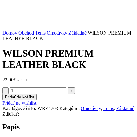
Domov
Obchod
Tenis
Omotávky
Základné
WILSON PREMIUM
LEATHER BLACK
WILSON PREMIUM
LEATHER BLACK
22.00
€
s DPH
množstvo
WILSON
Pridať do košíka
PREMIUM
Pridať na wishlist
LEATHER
Katalógové číslo:
WRZ4703
Kategórie:
Omotávky
,
Tenis
,
Základné
BLACK
Zdieľať:
Popis