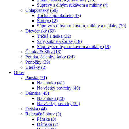
Súpravy s dlhým rukávom a mikiny (4)
Chlapčenský (68)
Tričká a polokošele (37)
Šortky (12)
Súpravy s dlhým rukávom, mikiny a tepláky (20)
Dievčenský (69)
Tričká a tielka (32)
Šaty, sukne a šortky (18)
Súpravy s dlhým rukávom a mikiny (19)
Čiapky & Šilty (18)
Potítka, čelenky, šatky (24)
Ponožky (39)
Uteráky (2)
Obuv
Pánska (71)
Na antuku (41)
Na všetky povrchy (40)
Dámska (45)
Na antuku (20)
Na všetky povrchy (35)
Detská (44)
Relaxačná obuv (3)
Pánska (0)
Dámska (2)