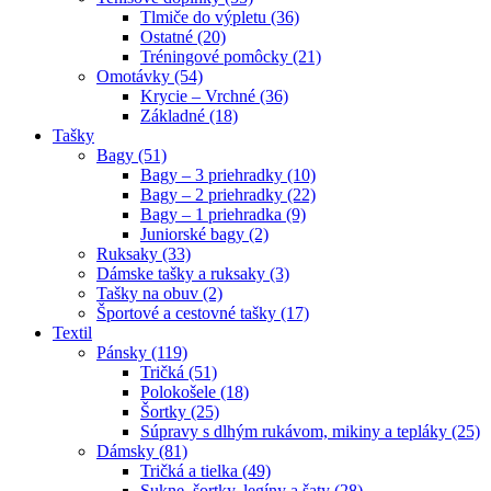
Tlmiče do výpletu (36)
Ostatné (20)
Tréningové pomôcky (21)
Omotávky (54)
Krycie – Vrchné (36)
Základné (18)
Tašky
Bagy (51)
Bagy – 3 priehradky (10)
Bagy – 2 priehradky (22)
Bagy – 1 priehradka (9)
Juniorské bagy (2)
Ruksaky (33)
Dámske tašky a ruksaky (3)
Tašky na obuv (2)
Športové a cestovné tašky (17)
Textil
Pánsky (119)
Tričká (51)
Polokošele (18)
Šortky (25)
Súpravy s dlhým rukávom, mikiny a tepláky (25)
Dámsky (81)
Tričká a tielka (49)
Sukne, šortky, legíny a šaty (28)