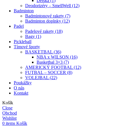
Detská (1)
Deodorizéry – SmellWell (12)
Badminton
Badmintonové rakety (7)
Badminton doplnky (12)
Padel
Padelové rakety (18)
Bagy (1)
Pickleball
Tímové športy
BASKETBAL (36)
NBA x WILSON (16)
Basketbal 3×3 (7)
AMERICKÝ FOOTBAL (12)
FUTBAL – SOCCER (8)
VOLEJBAL (22)
Poukážky
O nás
Kontakt
Košík
Close
Obchod
Wishlist
0
items
Košík