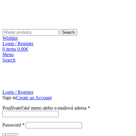
Search
Wishlist
Login / Register
0
items
0.00
€
Menu
Search
Login / Register
Sign in
Create an Account
Povinné
Používateľské meno alebo e-mailová adresa
*
Povinné
Password
*