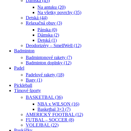
Dámska (45)
Na antuku (20)
Na všetky povrchy (35)
Detská (44)
Relaxačná obuv (3)
Pánska (0)
Dámska (2)
Detská (1)
Deodorizéry – SmellWell (12)
Badminton
Badmintonové rakety (7)
Badminton doplnky (12)
Padel
Padelové rakety (18)
Bagy (1)
Pickleball
Tímové športy
BASKETBAL (36)
NBA x WILSON (16)
Basketbal 3×3 (7)
AMERICKÝ FOOTBAL (12)
FUTBAL – SOCCER (8)
VOLEJBAL (22)
Poukážky