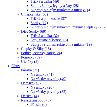
Tričká a tielka (49)
Sukne, šortky, legíny a šaty (28)
Súpravy s dlhým rukávom a mikiny (4)
Chlapčenský (68)
Tričká a polokošele (37)
Šortky (12)
Súpravy s dlhým rukávom, mikiny a tepláky (20)
Dievčenský (69)
Tričká a tielka (32)
Šaty, sukne a šortky (18)
Súpravy s dlhým rukávom a mikiny (19)
Čiapky & Šilty (18)
Potítka, čelenky, šatky (24)
Ponožky (39)
Uteráky (2)
Obuv
Pánska (71)
Na antuku (41)
Na všetky povrchy (40)
Dámska (45)
Na antuku (20)
Na všetky povrchy (35)
Detská (44)
Relaxačná obuv (3)
Pánska (0)