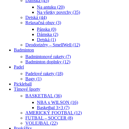
Dámska (45)
Na antuku (20)
Na všetky povrchy (35)
Detská (44)
Relaxačná obuv (3)
Pánska (0)
Dámska (2)
Detská (1)
Deodorizéry – SmellWell (12)
Badminton
Badmintonové rakety (7)
Badminton doplnky (12)
Padel
Padelové rakety (18)
Bagy (1)
Pickleball
Tímové športy
BASKETBAL (36)
NBA x WILSON (16)
Basketbal 3×3 (7)
AMERICKÝ FOOTBAL (12)
FUTBAL – SOCCER (8)
VOLEJBAL (22)
Poukážky