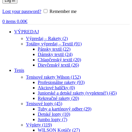
Log in
Lost your password?
Remember me
0
items
0.00
€
VÝPREDAJ
Výpredaj – Rakety (2)
Totálny výpredaj – Textil (91)
Pánsky textil (22)
Dámsky textil (24)
Chlapčenský textil (20)
Dievčenský textil (26)
Tenis
Tenisové rakety Wilson (152)
Profesionálne rakety (93)
Akciové balíčky (0)
Juniorské a detské rakety (vypletené!) (45)
Rekreačné rakety (20)
Tenisové lopty (45)
Tuby a kartónový odber (29)
Detské lopty (10)
Jumbo lopty (7)
Výplety (119)
WILSON Kotúče (27)