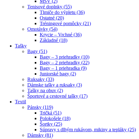
MSV (2)
Tenisové doplnky (55)
Tlmiče do výpletu (36)
Ostatné (20)
Tréningové pomôcky (21)
Omotávky (54)
Krycie – Vrchné (36)
Základné (18)
Tašky
Bagy (51)
Bagy – 3 priehradky (10)
Bagy – 2 priehradky (22)
Bagy – 1 priehradka (9)
Juniorské bagy (2)
Ruksaky (33)
Dámske tašky a ruksaky (3)
Tašky na obuv (2)
Športové a cestovné tašky (17)
Textil
Pánsky (119)
Tričká (51)
Polokošele (18)
Šortky (25)
Súpravy s dlhým rukávom, mikiny a tepláky (25)
Dámsky (81)