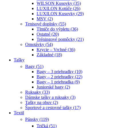
WILSON Kusovky (35)
LUXILON Kotúče (26)
LUXILON Kusovky (29)
MSV (2)
Tenisové doplnky (55)
Tlmiče do výpletu (36)
Ostatné (20)
Tréningové pomôcky (21)
Omotávky (54)
Krycie – Vrchné (36)
Základné (18)
Tašky
Bagy (51)
Bagy – 3 priehradky (10)
Bagy – 2 priehradky (22)
Bagy – 1 priehradka (9)
Juniorské bagy (2)
Ruksaky (33)
Dámske tašky a ruksaky (3)
Tašky na obuv (2)
Športové a cestovné tašky (17)
Textil
Pánsky (119)
Tričká (51)