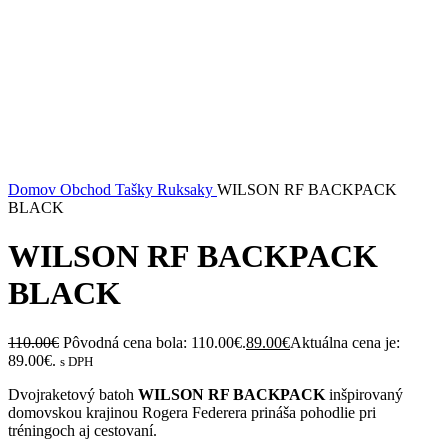
Domov
Obchod
Tašky
Ruksaky
WILSON RF BACKPACK
BLACK
WILSON RF BACKPACK
BLACK
110.00
€
Pôvodná cena bola: 110.00€.
89.00
€
Aktuálna cena je:
89.00€.
s DPH
Dvojraketový batoh
WILSON RF BACKPACK
inšpirovaný
domovskou krajinou Rogera Federera prináša pohodlie pri
tréningoch aj cestovaní.