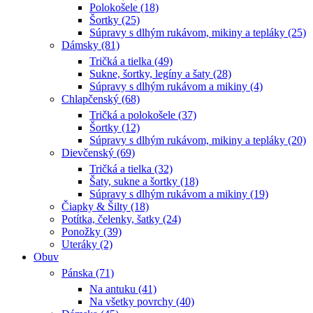
Polokošele (18)
Šortky (25)
Súpravy s dlhým rukávom, mikiny a tepláky (25)
Dámsky (81)
Tričká a tielka (49)
Sukne, šortky, legíny a šaty (28)
Súpravy s dlhým rukávom a mikiny (4)
Chlapčenský (68)
Tričká a polokošele (37)
Šortky (12)
Súpravy s dlhým rukávom, mikiny a tepláky (20)
Dievčenský (69)
Tričká a tielka (32)
Šaty, sukne a šortky (18)
Súpravy s dlhým rukávom a mikiny (19)
Čiapky & Šilty (18)
Potítka, čelenky, šatky (24)
Ponožky (39)
Uteráky (2)
Obuv
Pánska (71)
Na antuku (41)
Na všetky povrchy (40)