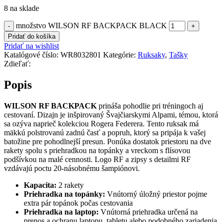
8 na sklade
množstvo WILSON RF BACKPACK BLACK
Pridať do košíka
Pridať na wishlist
Katalógové číslo:
WR8032801
Kategórie:
Ruksaky
,
Tašky
Zdieľať:
Popis
WILSON RF BACKPACK
prináša pohodlie pri tréningoch aj
cestovaní. Dizajn je inšpirovaný Švajčiarskymi Alpami, témou, ktorá
sa ozýva naprieč kolekciou Rogera Federera. Tento ruksak má
mäkkú polstrovanú zadnú časť a popruh, ktorý sa pripája k vašej
batožine pre pohodlnejší presun. Ponúka dostatok priestoru na dve
rakety spolu s priehradkou na topánky a vreckom s flísovou
podšívkou na malé cennosti. Logo RF a zipsy s detailmi RF
vzdávajú poctu 20-násobnému šampiónovi.
Kapacita:
2 rakety
Priehradka na topánky:
Vnútorný úložný priestor pojme
extra pár topánok počas cestovania
Priehradka na laptop:
Vnútorná priehradka určená na
prenos a ochranu laptopu, tabletu alebo podobného zariadenia