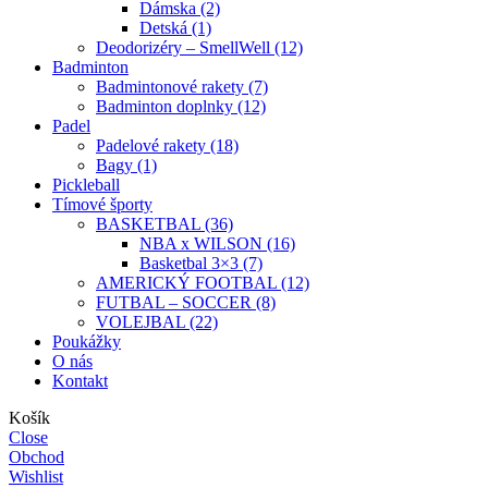
Dámska (2)
Detská (1)
Deodorizéry – SmellWell (12)
Badminton
Badmintonové rakety (7)
Badminton doplnky (12)
Padel
Padelové rakety (18)
Bagy (1)
Pickleball
Tímové športy
BASKETBAL (36)
NBA x WILSON (16)
Basketbal 3×3 (7)
AMERICKÝ FOOTBAL (12)
FUTBAL – SOCCER (8)
VOLEJBAL (22)
Poukážky
O nás
Kontakt
Košík
Close
Obchod
Wishlist