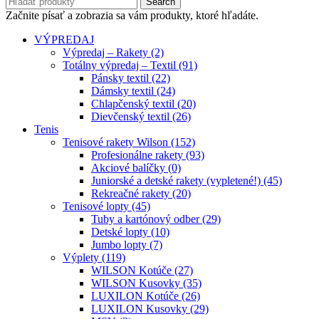
Search
Začnite písať a zobrazia sa vám produkty, ktoré hľadáte.
VÝPREDAJ
Výpredaj – Rakety (2)
Totálny výpredaj – Textil (91)
Pánsky textil (22)
Dámsky textil (24)
Chlapčenský textil (20)
Dievčenský textil (26)
Tenis
Tenisové rakety Wilson (152)
Profesionálne rakety (93)
Akciové balíčky (0)
Juniorské a detské rakety (vypletené!) (45)
Rekreačné rakety (20)
Tenisové lopty (45)
Tuby a kartónový odber (29)
Detské lopty (10)
Jumbo lopty (7)
Výplety (119)
WILSON Kotúče (27)
WILSON Kusovky (35)
LUXILON Kotúče (26)
LUXILON Kusovky (29)