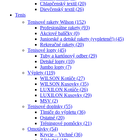
Chlapčenský textil (20)
Dievčenský textil (26)
Tenis
Tenisové rakety Wilson (152)
Profesionálne rakety (93)
Akciové balíčky (0)
Juniorské a detské rakety (vypletené!) (45)
Rekreačné rakety (20)
Tenisové lopty (45)
Tuby a kartónový odber (29)
Detské lopty (10)
Jumbo lopty (7)
Výplety (119)
WILSON Kotúče (27)
WILSON Kusovky (35)
LUXILON Kotúče (26)
LUXILON Kusovky (29)
MSV (2)
Tenisové doplnky (55)
Tlmiče do výpletu (36)
Ostatné (20)
Tréningové pomôcky (21)
Omotávky (54)
Krycie – Vrchné (36)