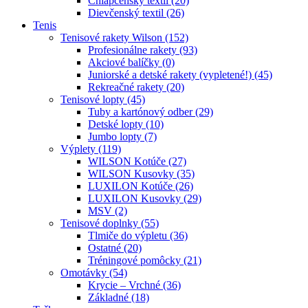
Chlapčenský textil (20)
Dievčenský textil (26)
Tenis
Tenisové rakety Wilson (152)
Profesionálne rakety (93)
Akciové balíčky (0)
Juniorské a detské rakety (vypletené!) (45)
Rekreačné rakety (20)
Tenisové lopty (45)
Tuby a kartónový odber (29)
Detské lopty (10)
Jumbo lopty (7)
Výplety (119)
WILSON Kotúče (27)
WILSON Kusovky (35)
LUXILON Kotúče (26)
LUXILON Kusovky (29)
MSV (2)
Tenisové doplnky (55)
Tlmiče do výpletu (36)
Ostatné (20)
Tréningové pomôcky (21)
Omotávky (54)
Krycie – Vrchné (36)
Základné (18)