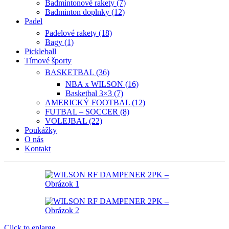
Badmintonové rakety (7)
Badminton doplnky (12)
Padel
Padelové rakety (18)
Bagy (1)
Pickleball
Tímové športy
BASKETBAL (36)
NBA x WILSON (16)
Basketbal 3×3 (7)
AMERICKÝ FOOTBAL (12)
FUTBAL – SOCCER (8)
VOLEJBAL (22)
Poukážky
O nás
Kontakt
Click to enlarge