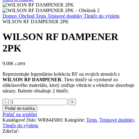
Domov
Obchod
Tenis
Tenisové doplnky
Tlmiče do výpletu
WILSON RF DAMPENER 2PK
WILSON RF DAMPENER
2PK
9.00
€
s DPH
Reprezentujte legendárnu kolekciu RF na svojich strunách s
WILSON RF DAMPENER
. Tieto tlmiče sú vyrobené zo
silikónového materiálu, ktorý znižuje vibrácie a efektívne absorbuje
nárazy. Balenie obsahuje 2 tlmiče.
množstvo
WILSON
Pridať do košíka
RF
Pridať na wishlist
DAMPENER
Katalógové číslo:
WR8445001
Kategórie:
Tenis
,
Tenisové doplnky
,
2PK
Tlmiče do výpletu
Zdieľať: