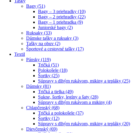
Tašky
Bagy (51)
Bagy – 3 priehradky (10)
Bagy – 2 priehradky (22)
Bagy – 1 priehradka (9)
Juniorské bagy (2)
Ruksaky (33)
Dámske tašky a ruksaky (3)
Tašky na obuv (2)
Športové a cestovné tašky (17)
Textil
Pánsky (119)
Tričká (51)
Polokošele (18)
Šortky (25)
Súpravy s dlhým rukávom, mikiny a tepláky (25)
Dámsky (81)
Tričká a tielka (49)
Sukne, šortky, legíny a šaty (28)
Súpravy s dlhým rukávom a mikiny (4)
Chlapčenský (68)
Tričká a polokošele (37)
Šortky (12)
Súpravy s dlhým rukávom, mikiny a tepláky (20)
Dievčenský (69)