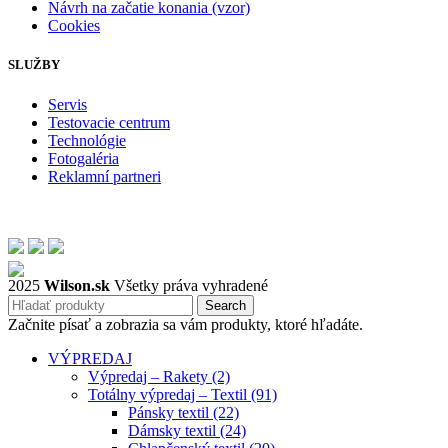
Návrh na začatie konania (vzor)
Cookies
SLUŽBY
Servis
Testovacie centrum
Technológie
Fotogaléria
Reklamní partneri
2025
Wilson.sk
Všetky práva vyhradené
Search
Začnite písať a zobrazia sa vám produkty, ktoré hľadáte.
VÝPREDAJ
Výpredaj – Rakety (2)
Totálny výpredaj – Textil (91)
Pánsky textil (22)
Dámsky textil (24)