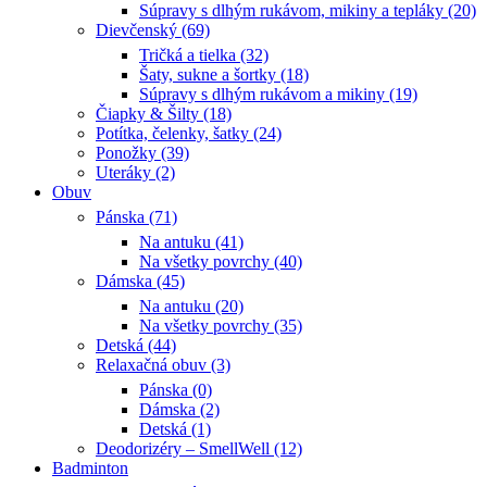
Súpravy s dlhým rukávom, mikiny a tepláky (20)
Dievčenský (69)
Tričká a tielka (32)
Šaty, sukne a šortky (18)
Súpravy s dlhým rukávom a mikiny (19)
Čiapky & Šilty (18)
Potítka, čelenky, šatky (24)
Ponožky (39)
Uteráky (2)
Obuv
Pánska (71)
Na antuku (41)
Na všetky povrchy (40)
Dámska (45)
Na antuku (20)
Na všetky povrchy (35)
Detská (44)
Relaxačná obuv (3)
Pánska (0)
Dámska (2)
Detská (1)
Deodorizéry – SmellWell (12)
Badminton