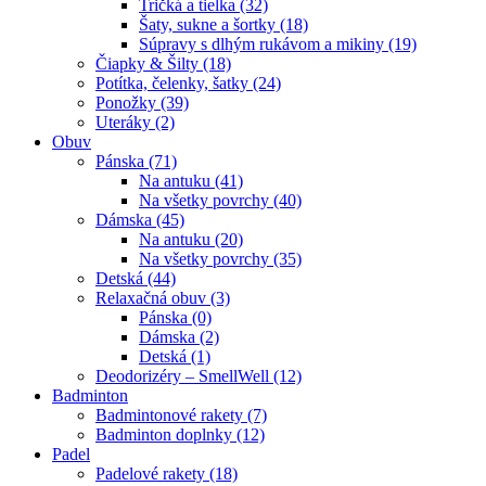
Tričká a tielka (32)
Šaty, sukne a šortky (18)
Súpravy s dlhým rukávom a mikiny (19)
Čiapky & Šilty (18)
Potítka, čelenky, šatky (24)
Ponožky (39)
Uteráky (2)
Obuv
Pánska (71)
Na antuku (41)
Na všetky povrchy (40)
Dámska (45)
Na antuku (20)
Na všetky povrchy (35)
Detská (44)
Relaxačná obuv (3)
Pánska (0)
Dámska (2)
Detská (1)
Deodorizéry – SmellWell (12)
Badminton
Badmintonové rakety (7)
Badminton doplnky (12)
Padel
Padelové rakety (18)