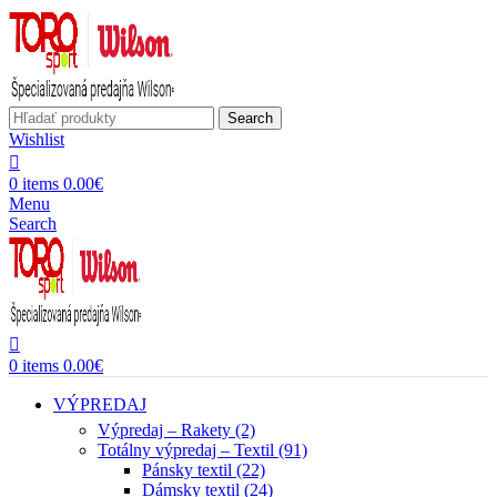
Search
Wishlist
0
items
0.00
€
Menu
Search
0
items
0.00
€
VÝPREDAJ
Výpredaj – Rakety (2)
Totálny výpredaj – Textil (91)
Pánsky textil (22)
Dámsky textil (24)