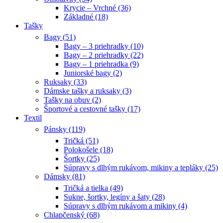
Krycie – Vrchné (36)
Základné (18)
Tašky
Bagy (51)
Bagy – 3 priehradky (10)
Bagy – 2 priehradky (22)
Bagy – 1 priehradka (9)
Juniorské bagy (2)
Ruksaky (33)
Dámske tašky a ruksaky (3)
Tašky na obuv (2)
Športové a cestovné tašky (17)
Textil
Pánsky (119)
Tričká (51)
Polokošele (18)
Šortky (25)
Súpravy s dlhým rukávom, mikiny a tepláky (25)
Dámsky (81)
Tričká a tielka (49)
Sukne, šortky, legíny a šaty (28)
Súpravy s dlhým rukávom a mikiny (4)
Chlapčenský (68)