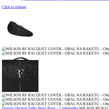
Click to enlarge
Domov
Obchod
Tašky
Bagy
Bagy - 1 priehradka
WILSON RF RA