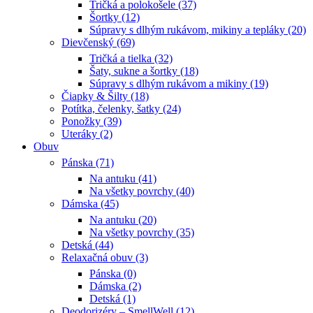
Tričká a polokošele (37)
Šortky (12)
Súpravy s dlhým rukávom, mikiny a tepláky (20)
Dievčenský (69)
Tričká a tielka (32)
Šaty, sukne a šortky (18)
Súpravy s dlhým rukávom a mikiny (19)
Čiapky & Šilty (18)
Potítka, čelenky, šatky (24)
Ponožky (39)
Uteráky (2)
Obuv
Pánska (71)
Na antuku (41)
Na všetky povrchy (40)
Dámska (45)
Na antuku (20)
Na všetky povrchy (35)
Detská (44)
Relaxačná obuv (3)
Pánska (0)
Dámska (2)
Detská (1)
Deodorizéry – SmellWell (12)