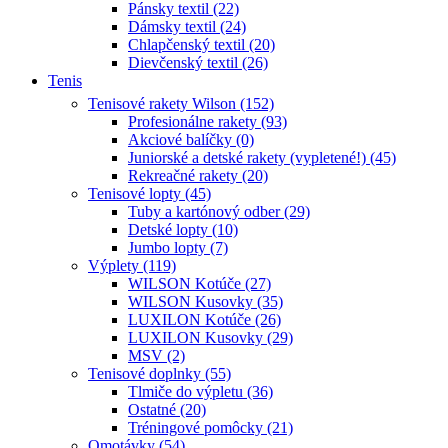
Pánsky textil (22)
Dámsky textil (24)
Chlapčenský textil (20)
Dievčenský textil (26)
Tenis
Tenisové rakety Wilson (152)
Profesionálne rakety (93)
Akciové balíčky (0)
Juniorské a detské rakety (vypletené!) (45)
Rekreačné rakety (20)
Tenisové lopty (45)
Tuby a kartónový odber (29)
Detské lopty (10)
Jumbo lopty (7)
Výplety (119)
WILSON Kotúče (27)
WILSON Kusovky (35)
LUXILON Kotúče (26)
LUXILON Kusovky (29)
MSV (2)
Tenisové doplnky (55)
Tlmiče do výpletu (36)
Ostatné (20)
Tréningové pomôcky (21)
Omotávky (54)