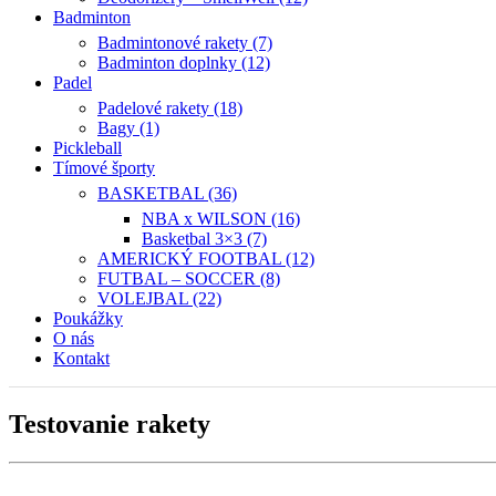
Badminton
Badmintonové rakety (7)
Badminton doplnky (12)
Padel
Padelové rakety (18)
Bagy (1)
Pickleball
Tímové športy
BASKETBAL (36)
NBA x WILSON (16)
Basketbal 3×3 (7)
AMERICKÝ FOOTBAL (12)
FUTBAL – SOCCER (8)
VOLEJBAL (22)
Poukážky
O nás
Kontakt
Testovanie rakety