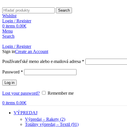
Search
Wishlist
Login / Register
0
items
0.00
€
Menu
Search
Login / Register
Sign in
Create an Account
Povinné
Používateľské meno alebo e-mailová adresa
*
Povinné
Password
*
Log in
Lost your password?
Remember me
0
items
0.00
€
VÝPREDAJ
Výpredaj – Rakety (2)
Totálny výpredaj – Textil (91)