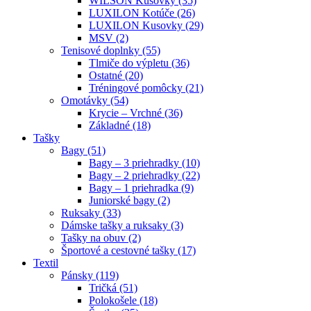
WILSON Kusovky (35)
LUXILON Kotúče (26)
LUXILON Kusovky (29)
MSV (2)
Tenisové doplnky (55)
Tlmiče do výpletu (36)
Ostatné (20)
Tréningové pomôcky (21)
Omotávky (54)
Krycie – Vrchné (36)
Základné (18)
Tašky
Bagy (51)
Bagy – 3 priehradky (10)
Bagy – 2 priehradky (22)
Bagy – 1 priehradka (9)
Juniorské bagy (2)
Ruksaky (33)
Dámske tašky a ruksaky (3)
Tašky na obuv (2)
Športové a cestovné tašky (17)
Textil
Pánsky (119)
Tričká (51)
Polokošele (18)