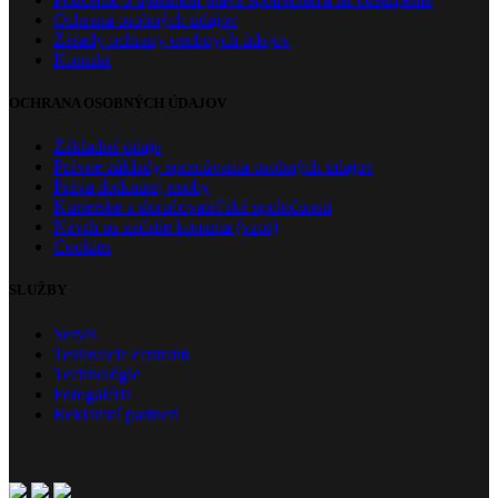
Ochrana osobných údajov
Zásady ochrany osobných údajov
Kontakt
OCHRANA OSOBNÝCH ÚDAJOV
Základné údaje
Právne základy spracúvania osobných údajov
Práva dotknutej osoby
Kurierske a doručovateľské spoločnosti
Návrh na začatie konania (vzor)
Cookies
SLUŽBY
Servis
Testovacie centrum
Technológie
Fotogaléria
Reklamní partneri