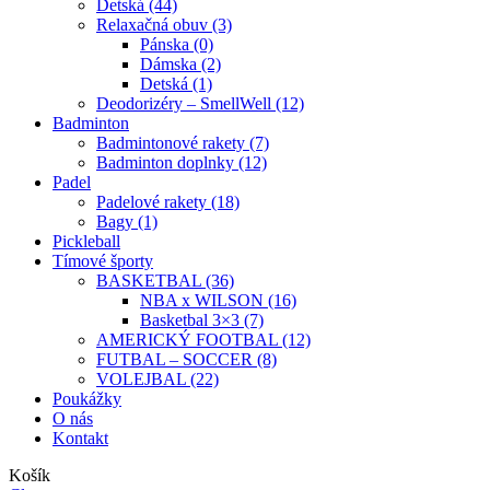
Detská (44)
Relaxačná obuv (3)
Pánska (0)
Dámska (2)
Detská (1)
Deodorizéry – SmellWell (12)
Badminton
Badmintonové rakety (7)
Badminton doplnky (12)
Padel
Padelové rakety (18)
Bagy (1)
Pickleball
Tímové športy
BASKETBAL (36)
NBA x WILSON (16)
Basketbal 3×3 (7)
AMERICKÝ FOOTBAL (12)
FUTBAL – SOCCER (8)
VOLEJBAL (22)
Poukážky
O nás
Kontakt
Košík