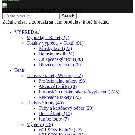
2025
Wilson.sk
Všetky práva vyhradené
Search
Začnite písať a zobrazia sa vám produkty, ktoré hľadáte.
VÝPREDAJ
Výpredaj – Rakety (2)
Totálny výpredaj – Textil (91)
Pánsky textil (22)
Dámsky textil (24)
Chlapčenský textil (20)
Dievčenský textil (26)
Tenis
Tenisové rakety Wilson (152)
Profesionálne rakety (93)
Akciové balíčky (0)
Juniorské a detské rakety (vypletené!) (45)
Rekreačné rakety (20)
Tenisové lopty (45)
Tuby a kartónový odber (29)
Detské lopty (10)
Jumbo lopty (7)
Výplety (119)
WILSON Kotúče (27)