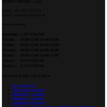
TORO SPORT s.r.o.
Mobil: +421 903 725 473
E-mail: wilson@torosport.sk
Otváracie hodiny
Pondelok:
ZATVORENÉ
Utorok
10:00-13:00 14:00-18:00
Streda:
10:00-13:00 14:00-18:00
Štvrtok:
10:00-13:00 14:00-18:00
Piatok:
10:00-13:00 14:00-17:00
Sobota:
ZATVORENÉ
Nedeľa:
ZATVORENÉ
INFORMÁCIE PRE ZÁKAZNÍKOV
Ako nakupovať
Obchodné podmienky
Reklamačný poriadok
Reklamačný formulár
Odstúpenie od zmluvy
Poučenie o uplatnení práva spotrebiteľa na odstúpenie