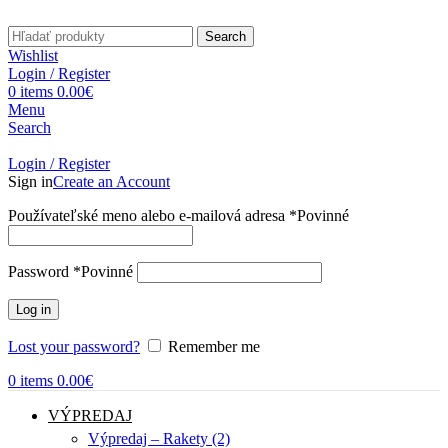
Search
Wishlist
Login / Register
0
items
0.00
€
Menu
Search
Login / Register
Sign in
Create an Account
Používateľské meno alebo e-mailová adresa
*
Povinné
Password
*
Povinné
Log in
Lost your password?
Remember me
0
items
0.00
€
VÝPREDAJ
Výpredaj – Rakety (2)