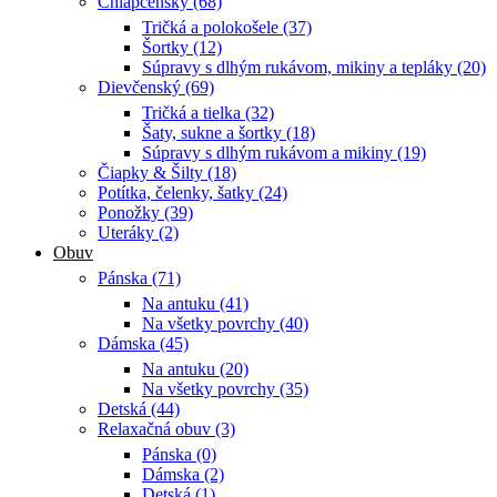
Chlapčenský (68)
Tričká a polokošele (37)
Šortky (12)
Súpravy s dlhým rukávom, mikiny a tepláky (20)
Dievčenský (69)
Tričká a tielka (32)
Šaty, sukne a šortky (18)
Súpravy s dlhým rukávom a mikiny (19)
Čiapky & Šilty (18)
Potítka, čelenky, šatky (24)
Ponožky (39)
Uteráky (2)
Obuv
Pánska (71)
Na antuku (41)
Na všetky povrchy (40)
Dámska (45)
Na antuku (20)
Na všetky povrchy (35)
Detská (44)
Relaxačná obuv (3)
Pánska (0)
Dámska (2)
Detská (1)