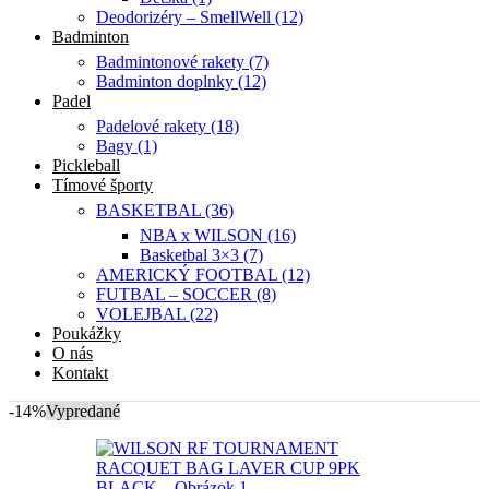
Deodorizéry – SmellWell (12)
Badminton
Badmintonové rakety (7)
Badminton doplnky (12)
Padel
Padelové rakety (18)
Bagy (1)
Pickleball
Tímové športy
BASKETBAL (36)
NBA x WILSON (16)
Basketbal 3×3 (7)
AMERICKÝ FOOTBAL (12)
FUTBAL – SOCCER (8)
VOLEJBAL (22)
Poukážky
O nás
Kontakt
-14%
Vypredané