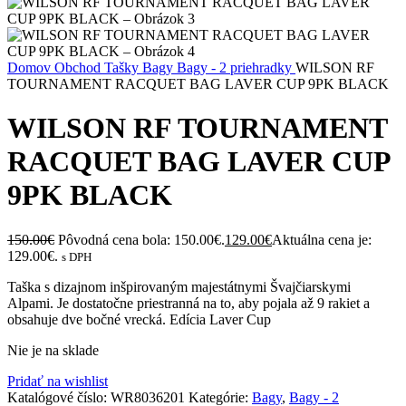
Domov
Obchod
Tašky
Bagy
Bagy - 2 priehradky
WILSON RF
TOURNAMENT RACQUET BAG LAVER CUP 9PK BLACK
WILSON RF TOURNAMENT
RACQUET BAG LAVER CUP
9PK BLACK
150.00
€
Pôvodná cena bola: 150.00€.
129.00
€
Aktuálna cena je:
129.00€.
s DPH
Taška s dizajnom inšpirovaným majestátnymi Švajčiarskymi
Alpami. Je dostatočne priestranná na to, aby pojala až 9 rakiet a
obsahuje dve bočné vrecká. Edícia Laver Cup
Nie je na sklade
Pridať na wishlist
Katalógové číslo:
WR8036201
Kategórie:
Bagy
,
Bagy - 2