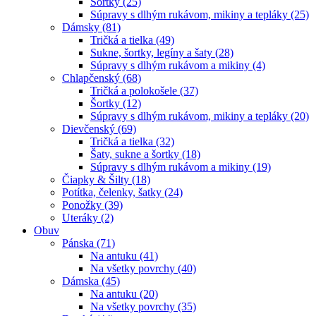
Šortky (25)
Súpravy s dlhým rukávom, mikiny a tepláky (25)
Dámsky (81)
Tričká a tielka (49)
Sukne, šortky, legíny a šaty (28)
Súpravy s dlhým rukávom a mikiny (4)
Chlapčenský (68)
Tričká a polokošele (37)
Šortky (12)
Súpravy s dlhým rukávom, mikiny a tepláky (20)
Dievčenský (69)
Tričká a tielka (32)
Šaty, sukne a šortky (18)
Súpravy s dlhým rukávom a mikiny (19)
Čiapky & Šilty (18)
Potítka, čelenky, šatky (24)
Ponožky (39)
Uteráky (2)
Obuv
Pánska (71)
Na antuku (41)
Na všetky povrchy (40)
Dámska (45)
Na antuku (20)
Na všetky povrchy (35)