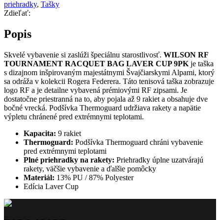
priehradky
,
Tašky
Zdieľať:
Popis
Skvelé vybavenie si zaslúži špeciálnu starostlivosť.
WILSON RF
TOURNAMENT RACQUET BAG LAVER CUP 9PK
je taška
s dizajnom inšpirovaným majestátnymi Švajčiarskymi Alpami, ktorý
sa odráža v kolekcii Rogera Federera. Táto tenisová taška zobrazuje
logo RF a je detailne vybavená prémiovými RF zipsami. Je
dostatočne priestranná na to, aby pojala až 9 rakiet a obsahuje dve
bočné vrecká. Podšívka Thermoguard udržiava rakety a napätie
výpletu chránené pred extrémnymi teplotami.
Kapacita:
9 rakiet
Thermoguard:
Podšívka Thermoguard chráni vybavenie
pred extrémnymi teplotami
Plné priehradky na rakety:
Priehradky úplne uzatvárajú
rakety, väčšie vybavenie a ďalšie pomôcky
Materiál:
13% PU / 87% Polyester
Edícia Laver Cup