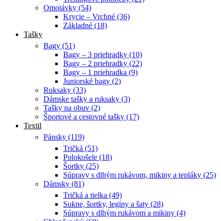
Omotávky (54)
Krycie – Vrchné (36)
Základné (18)
Tašky
Bagy (51)
Bagy – 3 priehradky (10)
Bagy – 2 priehradky (22)
Bagy – 1 priehradka (9)
Juniorské bagy (2)
Ruksaky (33)
Dámske tašky a ruksaky (3)
Tašky na obuv (2)
Športové a cestovné tašky (17)
Textil
Pánsky (119)
Tričká (51)
Polokošele (18)
Šortky (25)
Súpravy s dlhým rukávom, mikiny a tepláky (25)
Dámsky (81)
Tričká a tielka (49)
Sukne, šortky, legíny a šaty (28)
Súpravy s dlhým rukávom a mikiny (4)