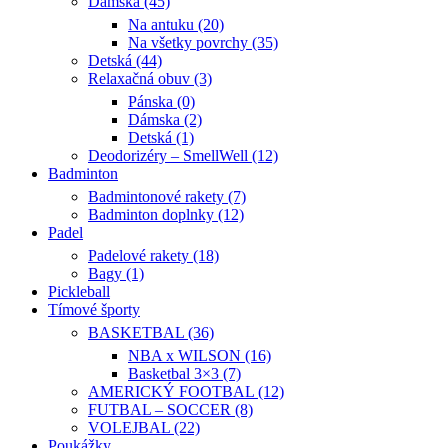
Dámska (45)
Na antuku (20)
Na všetky povrchy (35)
Detská (44)
Relaxačná obuv (3)
Pánska (0)
Dámska (2)
Detská (1)
Deodorizéry – SmellWell (12)
Badminton
Badmintonové rakety (7)
Badminton doplnky (12)
Padel
Padelové rakety (18)
Bagy (1)
Pickleball
Tímové športy
BASKETBAL (36)
NBA x WILSON (16)
Basketbal 3×3 (7)
AMERICKÝ FOOTBAL (12)
FUTBAL – SOCCER (8)
VOLEJBAL (22)
Poukážky