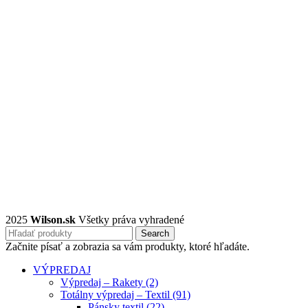
2025
Wilson.sk
Všetky práva vyhradené
Search
Začnite písať a zobrazia sa vám produkty, ktoré hľadáte.
VÝPREDAJ
Výpredaj – Rakety (2)
Totálny výpredaj – Textil (91)
Pánsky textil (22)