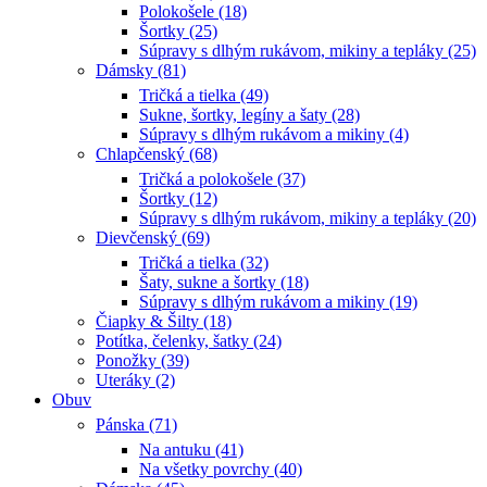
Polokošele (18)
Šortky (25)
Súpravy s dlhým rukávom, mikiny a tepláky (25)
Dámsky (81)
Tričká a tielka (49)
Sukne, šortky, legíny a šaty (28)
Súpravy s dlhým rukávom a mikiny (4)
Chlapčenský (68)
Tričká a polokošele (37)
Šortky (12)
Súpravy s dlhým rukávom, mikiny a tepláky (20)
Dievčenský (69)
Tričká a tielka (32)
Šaty, sukne a šortky (18)
Súpravy s dlhým rukávom a mikiny (19)
Čiapky & Šilty (18)
Potítka, čelenky, šatky (24)
Ponožky (39)
Uteráky (2)
Obuv
Pánska (71)
Na antuku (41)
Na všetky povrchy (40)