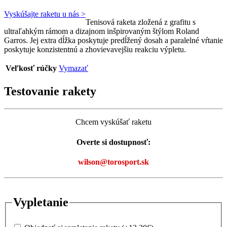
Vyskúšajte raketu u nás >
Tenisová raketa zložená z grafitu s
ultraľahkým rámom a dizajnom inšpirovaným štýlom Roland
Garros. Jej extra dĺžka poskytuje predĺžený dosah a paralelné vŕtanie
poskytuje konzistentnú a zhovievavejšiu reakciu výpletu.
Veľkosť rúčky
Vymazať
Testovanie rakety
Chcem vyskúšať raketu
Overte si dostupnosť:
wilson@torosport.sk
Vypletanie