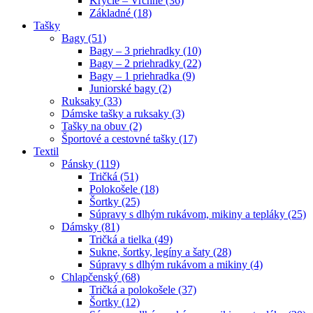
Krycie – Vrchné (36)
Základné (18)
Tašky
Bagy (51)
Bagy – 3 priehradky (10)
Bagy – 2 priehradky (22)
Bagy – 1 priehradka (9)
Juniorské bagy (2)
Ruksaky (33)
Dámske tašky a ruksaky (3)
Tašky na obuv (2)
Športové a cestovné tašky (17)
Textil
Pánsky (119)
Tričká (51)
Polokošele (18)
Šortky (25)
Súpravy s dlhým rukávom, mikiny a tepláky (25)
Dámsky (81)
Tričká a tielka (49)
Sukne, šortky, legíny a šaty (28)
Súpravy s dlhým rukávom a mikiny (4)
Chlapčenský (68)
Tričká a polokošele (37)
Šortky (12)