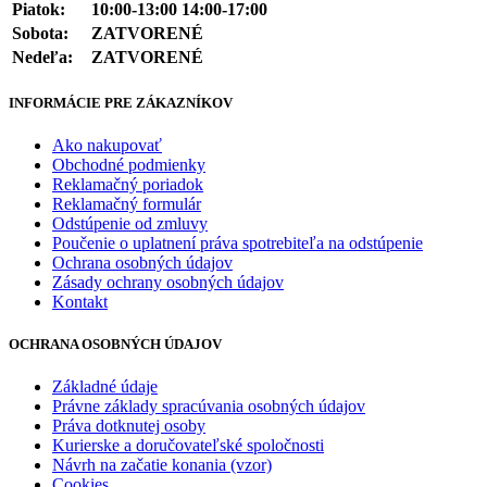
Piatok:
10:00-13:00 14:00-17:00
Sobota:
ZATVORENÉ
Nedeľa:
ZATVORENÉ
INFORMÁCIE PRE ZÁKAZNÍKOV
Ako nakupovať
Obchodné podmienky
Reklamačný poriadok
Reklamačný formulár
Odstúpenie od zmluvy
Poučenie o uplatnení práva spotrebiteľa na odstúpenie
Ochrana osobných údajov
Zásady ochrany osobných údajov
Kontakt
OCHRANA OSOBNÝCH ÚDAJOV
Základné údaje
Právne základy spracúvania osobných údajov
Práva dotknutej osoby
Kurierske a doručovateľské spoločnosti
Návrh na začatie konania (vzor)
Cookies