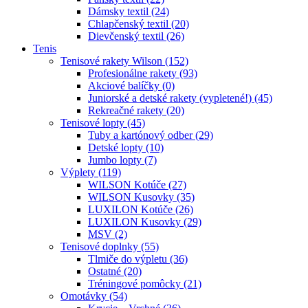
Dámsky textil (24)
Chlapčenský textil (20)
Dievčenský textil (26)
Tenis
Tenisové rakety Wilson (152)
Profesionálne rakety (93)
Akciové balíčky (0)
Juniorské a detské rakety (vypletené!) (45)
Rekreačné rakety (20)
Tenisové lopty (45)
Tuby a kartónový odber (29)
Detské lopty (10)
Jumbo lopty (7)
Výplety (119)
WILSON Kotúče (27)
WILSON Kusovky (35)
LUXILON Kotúče (26)
LUXILON Kusovky (29)
MSV (2)
Tenisové doplnky (55)
Tlmiče do výpletu (36)
Ostatné (20)
Tréningové pomôcky (21)
Omotávky (54)