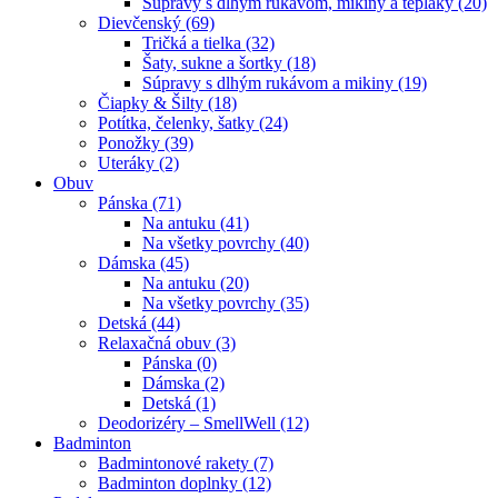
Súpravy s dlhým rukávom, mikiny a tepláky (20)
Dievčenský (69)
Tričká a tielka (32)
Šaty, sukne a šortky (18)
Súpravy s dlhým rukávom a mikiny (19)
Čiapky & Šilty (18)
Potítka, čelenky, šatky (24)
Ponožky (39)
Uteráky (2)
Obuv
Pánska (71)
Na antuku (41)
Na všetky povrchy (40)
Dámska (45)
Na antuku (20)
Na všetky povrchy (35)
Detská (44)
Relaxačná obuv (3)
Pánska (0)
Dámska (2)
Detská (1)
Deodorizéry – SmellWell (12)
Badminton
Badmintonové rakety (7)
Badminton doplnky (12)