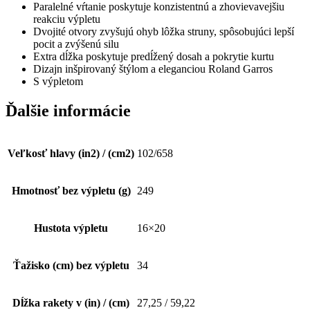
Paralelné vŕtanie poskytuje konzistentnú a zhovievavejšiu
reakciu výpletu
Dvojité otvory zvyšujú ohyb lôžka struny, spôsobujúci lepší
pocit a zvýšenú silu
Extra dĺžka poskytuje predĺžený dosah a pokrytie kurtu
Dizajn inšpirovaný štýlom a eleganciou Roland Garros
S výpletom
Ďalšie informácie
Veľkosť hlavy (in2) / (cm2)
102/658
Hmotnosť bez výpletu (g)
249
Hustota výpletu
16×20
Ťažisko (cm) bez výpletu
34
Dĺžka rakety v (in) / (cm)
27,25 / 59,22