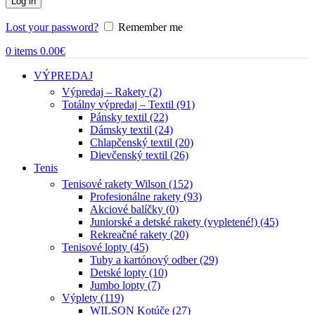
Log in
Lost your password?
Remember me
0
items
0.00
€
VÝPREDAJ
Výpredaj – Rakety (2)
Totálny výpredaj – Textil (91)
Pánsky textil (22)
Dámsky textil (24)
Chlapčenský textil (20)
Dievčenský textil (26)
Tenis
Tenisové rakety Wilson (152)
Profesionálne rakety (93)
Akciové balíčky (0)
Juniorské a detské rakety (vypletené!) (45)
Rekreačné rakety (20)
Tenisové lopty (45)
Tuby a kartónový odber (29)
Detské lopty (10)
Jumbo lopty (7)
Výplety (119)
WILSON Kotúče (27)