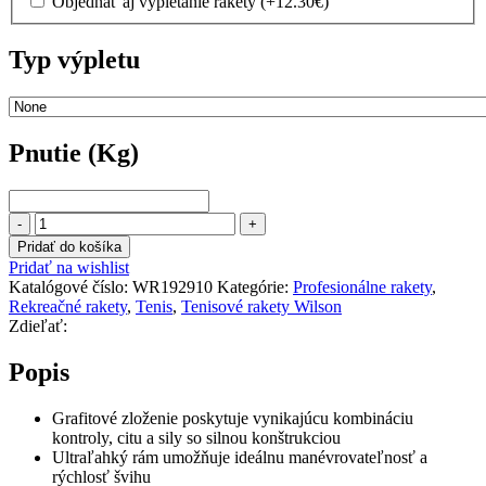
Objednať aj vypletanie rakety
(+
12.30
€
)
Typ výpletu
Pnutie (Kg)
Pnutie
(Kg)
množstvo
WILSON
Pridať do košíka
ROLAND
Pridať na wishlist
GARROS
Katalógové číslo:
WR192910
Kategórie:
Profesionálne rakety
,
TEAM
Rekreačné rakety
,
Tenis
,
Tenisové rakety Wilson
102
Zdieľať:
–
s
Popis
výpletom
!
Grafitové zloženie poskytuje vynikajúcu kombináciu
kontroly, citu a sily so silnou konštrukciou
Ultraľahký rám umožňuje ideálnu manévrovateľnosť a
rýchlosť švihu