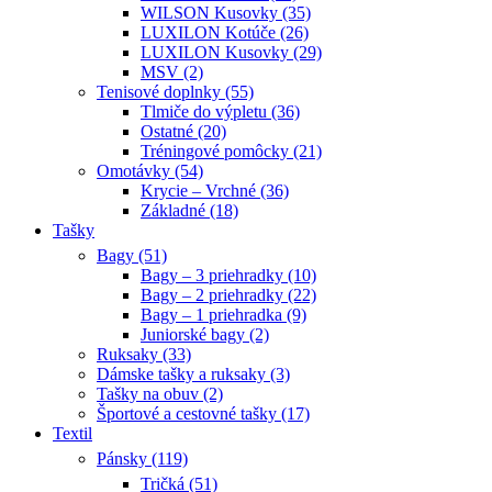
WILSON Kusovky (35)
LUXILON Kotúče (26)
LUXILON Kusovky (29)
MSV (2)
Tenisové doplnky (55)
Tlmiče do výpletu (36)
Ostatné (20)
Tréningové pomôcky (21)
Omotávky (54)
Krycie – Vrchné (36)
Základné (18)
Tašky
Bagy (51)
Bagy – 3 priehradky (10)
Bagy – 2 priehradky (22)
Bagy – 1 priehradka (9)
Juniorské bagy (2)
Ruksaky (33)
Dámske tašky a ruksaky (3)
Tašky na obuv (2)
Športové a cestovné tašky (17)
Textil
Pánsky (119)
Tričká (51)