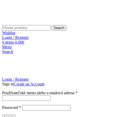
Search
Wishlist
Login / Register
0
items
0.00
€
Menu
Search
Login / Register
Sign in
Create an Account
Povinné
Používateľské meno alebo e-mailová adresa
*
Povinné
Password
*