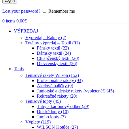
Log in
Lost your password?
Remember me
0
items
0.00
€
VÝPREDAJ
Výpredaj – Rakety (2)
Totálny výpredaj – Textil (91)
Pánsky textil (22)
Dámsky textil (24)
Chlapčenský textil (20)
Dievčenský textil (26)
Tenis
Tenisové rakety Wilson (152)
Profesionálne rakety (93)
Akciové balíčky (0)
Juniorské a detské rakety (vypletené!) (45)
Rekreačné rakety (20)
Tenisové lopty (45)
Tuby a kartónový odber (29)
Detské lopty (10)
Jumbo lopty (7)
Výplety (119)
WILSON Kotúče (27)