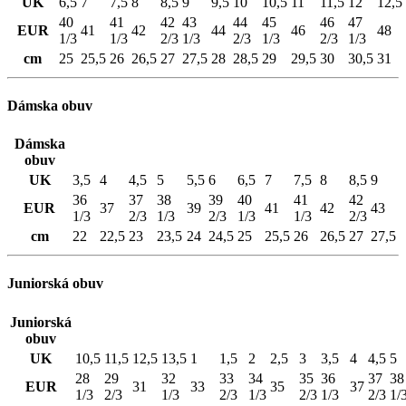
UK
6,5
7
7,5
8
8,5
9
9,5
10
10,5
11
11,5
12
12,5
40
41
42
43
44
45
46
47
EUR
41
42
44
46
48
1/3
1/3
2/3
1/3
2/3
1/3
2/3
1/3
cm
25
25,5
26
26,5
27
27,5
28
28,5
29
29,5
30
30,5
31
Dámska obuv
Dámska
obuv
UK
3,5
4
4,5
5
5,5
6
6,5
7
7,5
8
8,5
9
36
37
38
39
40
41
42
EUR
37
39
41
42
43
1/3
2/3
1/3
2/3
1/3
1/3
2/3
cm
22
22,5
23
23,5
24
24,5
25
25,5
26
26,5
27
27,5
Juniorská obuv
Juniorská
obuv
UK
10,5
11,5
12,5
13,5
1
1,5
2
2,5
3
3,5
4
4,5
5
28
29
32
33
34
35
36
37
38
EUR
31
33
35
37
1/3
2/3
1/3
2/3
1/3
2/3
1/3
2/3
1/