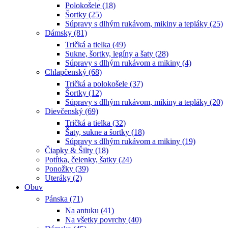
Polokošele (18)
Šortky (25)
Súpravy s dlhým rukávom, mikiny a tepláky (25)
Dámsky (81)
Tričká a tielka (49)
Sukne, šortky, legíny a šaty (28)
Súpravy s dlhým rukávom a mikiny (4)
Chlapčenský (68)
Tričká a polokošele (37)
Šortky (12)
Súpravy s dlhým rukávom, mikiny a tepláky (20)
Dievčenský (69)
Tričká a tielka (32)
Šaty, sukne a šortky (18)
Súpravy s dlhým rukávom a mikiny (19)
Čiapky & Šilty (18)
Potítka, čelenky, šatky (24)
Ponožky (39)
Uteráky (2)
Obuv
Pánska (71)
Na antuku (41)
Na všetky povrchy (40)