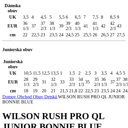
Dámska
obuv
UK
3,5
4
4,5
5
5,5
6
6,5
7
7,5
8
8,5
9
36
37
38
39
40
41
42
EUR
37
39
41
42
43
1/3
2/3
1/3
2/3
1/3
1/3
2/3
cm
22
22,5
23
23,5
24
24,5
25
25,5
26
26,5
27
27,5
Juniorská obuv
Juniorská
obuv
UK
10,5
11,5
12,5
13,5
1
1,5
2
2,5
3
3,5
4
4,5
5
28
29
32
33
34
35
36
37
38
EUR
31
33
35
37
1/3
2/3
1/3
2/3
1/3
2/3
1/3
2/3
1/
cm
18
19
20
21
21,5
21,8
22
22,5
23
23,5
24
24
24
Domov
Obchod
Obuv
Detská
WILSON RUSH PRO QL JUNIOR
BONNIE BLUE
WILSON RUSH PRO QL
JUNIOR BONNIE BLUE