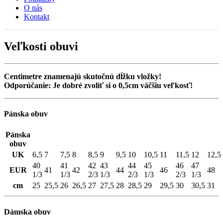
O nás
Kontakt
Veľkosti obuvi
Centimetre znamenajú skutočnú dĺžku vložky!
Odporúčanie: Je dobré zvoliť si o 0,5cm väčšiu veľkosť!
Pánska obuv
Pánska
obuv
UK
6,5
7
7,5
8
8,5
9
9,5
10
10,5
11
11,5
12
12,5
40
41
42
43
44
45
46
47
EUR
41
42
44
46
48
1/3
1/3
2/3
1/3
2/3
1/3
2/3
1/3
cm
25
25,5
26
26,5
27
27,5
28
28,5
29
29,5
30
30,5
31
Dámska obuv