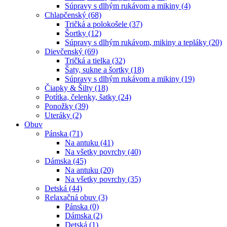
Súpravy s dlhým rukávom a mikiny (4)
Chlapčenský (68)
Tričká a polokošele (37)
Šortky (12)
Súpravy s dlhým rukávom, mikiny a tepláky (20)
Dievčenský (69)
Tričká a tielka (32)
Šaty, sukne a šortky (18)
Súpravy s dlhým rukávom a mikiny (19)
Čiapky & Šilty (18)
Potítka, čelenky, šatky (24)
Ponožky (39)
Uteráky (2)
Obuv
Pánska (71)
Na antuku (41)
Na všetky povrchy (40)
Dámska (45)
Na antuku (20)
Na všetky povrchy (35)
Detská (44)
Relaxačná obuv (3)
Pánska (0)
Dámska (2)
Detská (1)