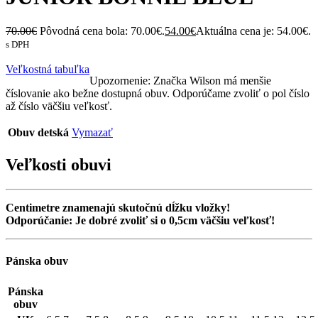
70.00
€
Pôvodná cena bola: 70.00€.
54.00
€
Aktuálna cena je: 54.00€.
s DPH
Veľkostná tabuľka
Upozornenie: Značka Wilson má menšie
číslovanie ako bežne dostupná obuv. Odporúčame zvoliť o pol číslo
až číslo väčšiu veľkosť.
Obuv detská
Vymazať
Veľkosti obuvi
Centimetre znamenajú skutočnú dĺžku vložky!
Odporúčanie: Je dobré zvoliť si o 0,5cm väčšiu veľkosť!
Pánska obuv
Pánska
obuv