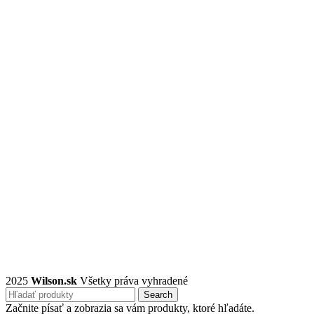
2025
Wilson.sk
Všetky práva vyhradené
Search
Začnite písať a zobrazia sa vám produkty, ktoré hľadáte.