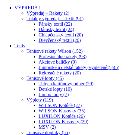
VÝPREDAJ
Výpredaj – Rakety (2)
Totálny výpredaj – Textil (91)
Pánsky textil (22)
Dámsky textil (24)
Chlapčenský textil (20)
Dievčenský textil (26)
Tenis
Tenisové rakety Wilson (152)
Profesionálne rakety (93)
Akciové balíčky (0)
Juniorské a detské rakety (vypletené!) (45)
Rekreačné rakety (20)
Tenisové lopty (45)
Tuby a kartónový odber (29)
Detské lopty (10)
Jumbo lopty (7)
Výplety (119)
WILSON Kotúče (27)
WILSON Kusovky (35)
LUXILON Kotúče (26)
LUXILON Kusovky (29)
MSV (2)
Tenisové doplnky (55)