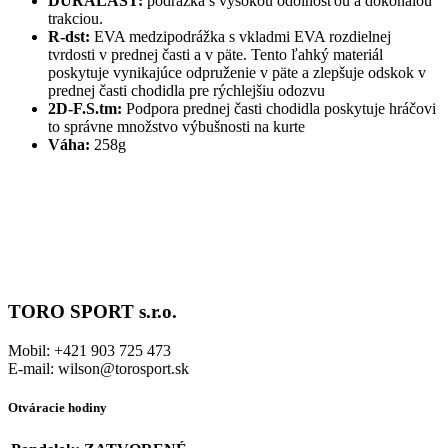
DURALAST:
podrážka s vysokou odolnosťou a dokonalou
trakciou.
R-dst:
EVA medzipodrážka s vkladmi EVA rozdielnej
tvrdosti v prednej časti a v päte. Tento ľahký materiál
poskytuje vynikajúce odpruženie v päte a zlepšuje odskok v
prednej časti chodidla pre rýchlejšiu odozvu
2D-F.S.tm:
Podpora prednej časti chodidla poskytuje hráčovi
to správne množstvo výbušnosti na kurte
Váha:
258g
TORO SPORT s.r.o.
Mobil: +421 903 725 473
E-mail: wilson@torosport.sk
Otváracie hodiny