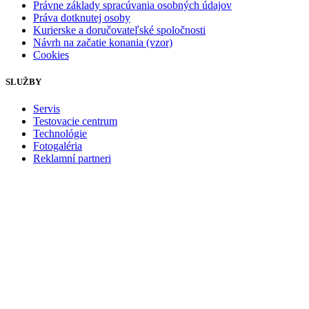
Právne základy spracúvania osobných údajov
Práva dotknutej osoby
Kurierske a doručovateľské spoločnosti
Návrh na začatie konania (vzor)
Cookies
SLUŽBY
Servis
Testovacie centrum
Technológie
Fotogaléria
Reklamní partneri