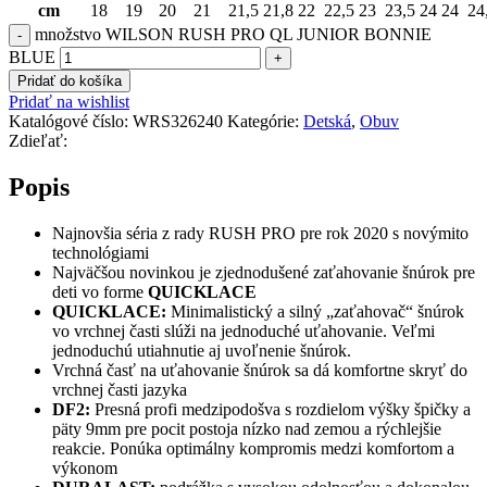
cm
18
19
20
21
21,5
21,8
22
22,5
23
23,5
24
24
24
množstvo WILSON RUSH PRO QL JUNIOR BONNIE
BLUE
Pridať do košíka
Pridať na wishlist
Katalógové číslo:
WRS326240
Kategórie:
Detská
,
Obuv
Zdieľať:
Popis
Najnovšia séria z rady RUSH PRO pre rok 2020 s novýmito
technológiami
Najväčšou novinkou je zjednodušené zaťahovanie šnúrok pre
deti vo forme
QUICKLACE
QUICKLACE:
Minimalistický a silný „zaťahovač“ šnúrok
vo vrchnej časti slúži na jednoduché uťahovanie. Veľmi
jednoduchú utiahnutie aj uvoľnenie šnúrok.
Vrchná časť na uťahovanie šnúrok sa dá komfortne skryť do
vrchnej časti jazyka
DF2:
Presná profi medzipodošva s rozdielom výšky špičky a
päty 9mm pre pocit postoja nízko nad zemou a rýchlejšie
reakcie. Ponúka optimálny kompromis medzi komfortom a
výkonom