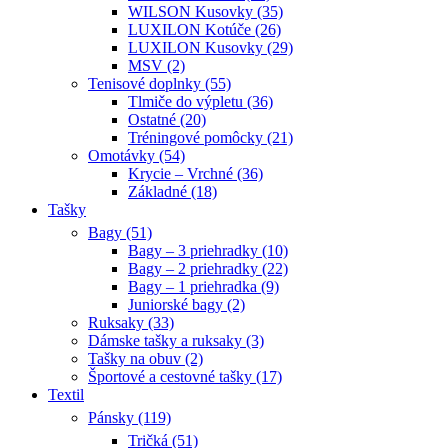
WILSON Kusovky (35)
LUXILON Kotúče (26)
LUXILON Kusovky (29)
MSV (2)
Tenisové doplnky (55)
Tlmiče do výpletu (36)
Ostatné (20)
Tréningové pomôcky (21)
Omotávky (54)
Krycie – Vrchné (36)
Základné (18)
Tašky
Bagy (51)
Bagy – 3 priehradky (10)
Bagy – 2 priehradky (22)
Bagy – 1 priehradka (9)
Juniorské bagy (2)
Ruksaky (33)
Dámske tašky a ruksaky (3)
Tašky na obuv (2)
Športové a cestovné tašky (17)
Textil
Pánsky (119)
Tričká (51)