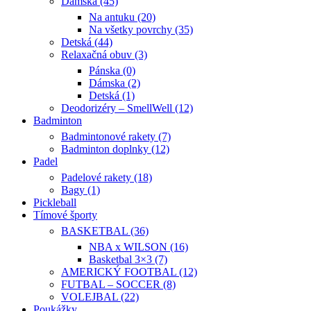
Dámska (45)
Na antuku (20)
Na všetky povrchy (35)
Detská (44)
Relaxačná obuv (3)
Pánska (0)
Dámska (2)
Detská (1)
Deodorizéry – SmellWell (12)
Badminton
Badmintonové rakety (7)
Badminton doplnky (12)
Padel
Padelové rakety (18)
Bagy (1)
Pickleball
Tímové športy
BASKETBAL (36)
NBA x WILSON (16)
Basketbal 3×3 (7)
AMERICKÝ FOOTBAL (12)
FUTBAL – SOCCER (8)
VOLEJBAL (22)
Poukážky