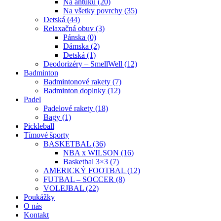
Na antuku (20)
Na všetky povrchy (35)
Detská (44)
Relaxačná obuv (3)
Pánska (0)
Dámska (2)
Detská (1)
Deodorizéry – SmellWell (12)
Badminton
Badmintonové rakety (7)
Badminton doplnky (12)
Padel
Padelové rakety (18)
Bagy (1)
Pickleball
Tímové športy
BASKETBAL (36)
NBA x WILSON (16)
Basketbal 3×3 (7)
AMERICKÝ FOOTBAL (12)
FUTBAL – SOCCER (8)
VOLEJBAL (22)
Poukážky
O nás
Kontakt