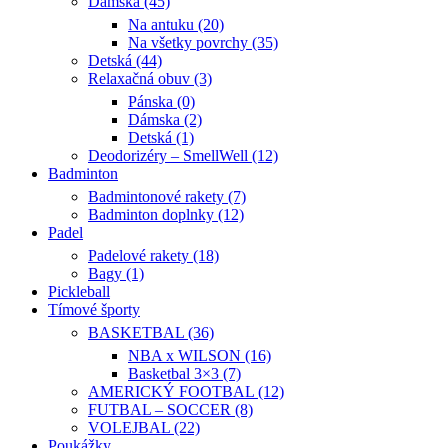
Dámska (45)
Na antuku (20)
Na všetky povrchy (35)
Detská (44)
Relaxačná obuv (3)
Pánska (0)
Dámska (2)
Detská (1)
Deodorizéry – SmellWell (12)
Badminton
Badmintonové rakety (7)
Badminton doplnky (12)
Padel
Padelové rakety (18)
Bagy (1)
Pickleball
Tímové športy
BASKETBAL (36)
NBA x WILSON (16)
Basketbal 3×3 (7)
AMERICKÝ FOOTBAL (12)
FUTBAL – SOCCER (8)
VOLEJBAL (22)
Poukážky