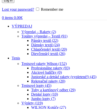
Log in
Lost your password?
Remember me
0
items
0.00
€
VÝPREDAJ
Výpredaj – Rakety (2)
Totálny výpredaj – Textil (91)
Pánsky textil (22)
Dámsky textil (24)
Chlapčenský textil (20)
Dievčenský textil (26)
Tenis
Tenisové rakety Wilson (152)
Profesionálne rakety (93)
Akciové balíčky (0)
Juniorské a detské rakety (vypletené!) (45)
Rekreačné rakety (20)
Tenisové lopty (45)
Tuby a kartónový odber (29)
Detské lopty (10)
Jumbo lopty (7)
Výplety (119)
WILSON Kotúče (27)