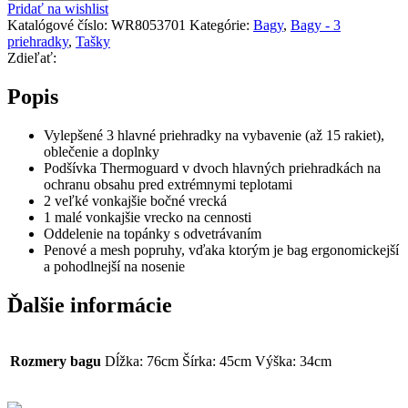
Pridať na wishlist
Katalógové číslo:
WR8053701
Kategórie:
Bagy
,
Bagy - 3
priehradky
,
Tašky
Zdieľať:
Popis
Vylepšené 3 hlavné priehradky na vybavenie (až 15 rakiet),
oblečenie a doplnky
Podšívka Thermoguard v dvoch hlavných priehradkách na
ochranu obsahu pred extrémnymi teplotami
2 veľké vonkajšie bočné vrecká
1 malé vonkajšie vrecko na cennosti
Oddelenie na topánky s odvetrávaním
Penové a mesh popruhy, vďaka ktorým je bag ergonomickejší
a pohodlnejší na nosenie
Ďalšie informácie
Rozmery bagu
Dĺžka: 76cm Šírka: 45cm Výška: 34cm