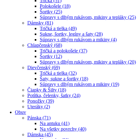
Tričká (51)
Polokošele (18)
Šortky (25)
Súpravy s dlhým rukávom, mikiny a tepláky (25)
Dámsky (81)
Tričká a tielka (49)
Sukne, šortky, legíny a šaty (28)
Súpravy s dlhým rukávom a mikiny (4)
Chlapčenský (68)
Tričká a polokošele (37)
Šortky (12)
Súpravy s dlhým rukávom, mikiny a tepláky (20)
Dievčenský (69)
Tričká a tielka (32)
Šaty, sukne a šortky (18)
Súpravy s dlhým rukávom a mikiny (19)
Čiapky & Šilty (18)
Potítka, čelenky, šatky (24)
Ponožky (39)
Uteráky (2)
Obuv
Pánska (71)
Na antuku (41)
Na všetky povrchy (40)
Dámska (45)