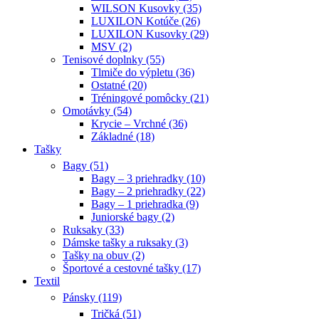
WILSON Kusovky (35)
LUXILON Kotúče (26)
LUXILON Kusovky (29)
MSV (2)
Tenisové doplnky (55)
Tlmiče do výpletu (36)
Ostatné (20)
Tréningové pomôcky (21)
Omotávky (54)
Krycie – Vrchné (36)
Základné (18)
Tašky
Bagy (51)
Bagy – 3 priehradky (10)
Bagy – 2 priehradky (22)
Bagy – 1 priehradka (9)
Juniorské bagy (2)
Ruksaky (33)
Dámske tašky a ruksaky (3)
Tašky na obuv (2)
Športové a cestovné tašky (17)
Textil
Pánsky (119)
Tričká (51)