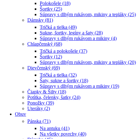
Polokošele (18)
Šortky (25)
Súpravy s dlhým rukávom, mikiny a tepláky (25)
Dámsky (81)
Tričká a tielka (49)
Sukne, šortky, legíny a šaty (28)
Súpravy s dlhým rukávom a mikiny (4)
Chlapčenský (68)
Tričká a polokošele (37)
Šortky (12)
Súpravy s dlhým rukávom, mikiny a tepláky (20)
Dievčenský (69)
Tričká a tielka (32)
Šaty, sukne a šortky (18)
Súpravy s dlhým rukávom a mikiny (19)
Čiapky & Šilty (18)
Potítka, čelenky, šatky (24)
Ponožky (39)
Uteráky (2)
Obuv
Pánska (71)
Na antuku (41)
Na všetky povrchy (40)