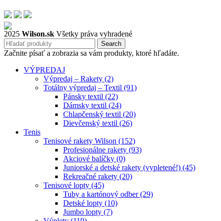
2025
Wilson.sk
Všetky práva vyhradené
Search
Začnite písať a zobrazia sa vám produkty, ktoré hľadáte.
VÝPREDAJ
Výpredaj – Rakety (2)
Totálny výpredaj – Textil (91)
Pánsky textil (22)
Dámsky textil (24)
Chlapčenský textil (20)
Dievčenský textil (26)
Tenis
Tenisové rakety Wilson (152)
Profesionálne rakety (93)
Akciové balíčky (0)
Juniorské a detské rakety (vypletené!) (45)
Rekreačné rakety (20)
Tenisové lopty (45)
Tuby a kartónový odber (29)
Detské lopty (10)
Jumbo lopty (7)
Výplety (119)