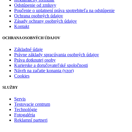
Odstúpenie od zmluvy
Poučenie o uplatnení práva spotrebiteľa na odstúpenie
Ochrana osobných údajov
Zásady ochrany osobných údajov
Kontakt
OCHRANA OSOBNÝCH ÚDAJOV
Základné údaje
Právne základy spracúvania osobných údajov
Práva dotknutej osoby
Kurierske a doručovateľské spoločnosti
Návrh na začatie konania (vzor)
Cookies
SLUŽBY
Servis
Testovacie centrum
Technológie
Fotogaléria
Reklamní partneri