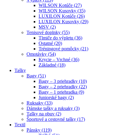
WILSON Kotúče (27)
WILSON Kusovky (35)
LUXILON Kotúče (26)
LUXILON Kusovky (29)
MSV (2)
Tenisové doplnky (55)
Tlmiče do výpletu (36)
Ostatné (20)
Tréningové pomôcky (21)
Omotávky (54)
Krycie – Vrchné (36)
Základné (18)
Tašky
Bagy (51)
Bagy – 3 priehradky (10)
Bagy – 2 priehradky (22)
Bagy – 1 priehradka (9)
Juniorské bagy (2)
Ruksaky (33)
Dámske tašky a ruksaky (3)
Tašky na obuv (2)
Športové a cestovné tašky (17)
Textil
Pánsky (119)