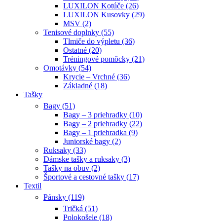
LUXILON Kotúče (26)
LUXILON Kusovky (29)
MSV (2)
Tenisové doplnky (55)
Tlmiče do výpletu (36)
Ostatné (20)
Tréningové pomôcky (21)
Omotávky (54)
Krycie – Vrchné (36)
Základné (18)
Tašky
Bagy (51)
Bagy – 3 priehradky (10)
Bagy – 2 priehradky (22)
Bagy – 1 priehradka (9)
Juniorské bagy (2)
Ruksaky (33)
Dámske tašky a ruksaky (3)
Tašky na obuv (2)
Športové a cestovné tašky (17)
Textil
Pánsky (119)
Tričká (51)
Polokošele (18)