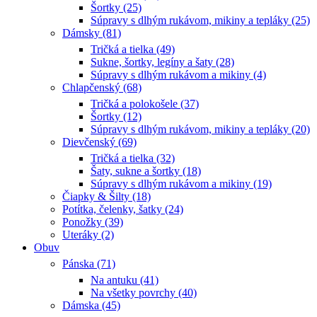
Šortky (25)
Súpravy s dlhým rukávom, mikiny a tepláky (25)
Dámsky (81)
Tričká a tielka (49)
Sukne, šortky, legíny a šaty (28)
Súpravy s dlhým rukávom a mikiny (4)
Chlapčenský (68)
Tričká a polokošele (37)
Šortky (12)
Súpravy s dlhým rukávom, mikiny a tepláky (20)
Dievčenský (69)
Tričká a tielka (32)
Šaty, sukne a šortky (18)
Súpravy s dlhým rukávom a mikiny (19)
Čiapky & Šilty (18)
Potítka, čelenky, šatky (24)
Ponožky (39)
Uteráky (2)
Obuv
Pánska (71)
Na antuku (41)
Na všetky povrchy (40)
Dámska (45)