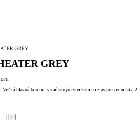
EATER GREY
HEATER GREY
s DPH
Veľká hlavná komora s vnútorným vreckom na zips pre cennosti a 2 b