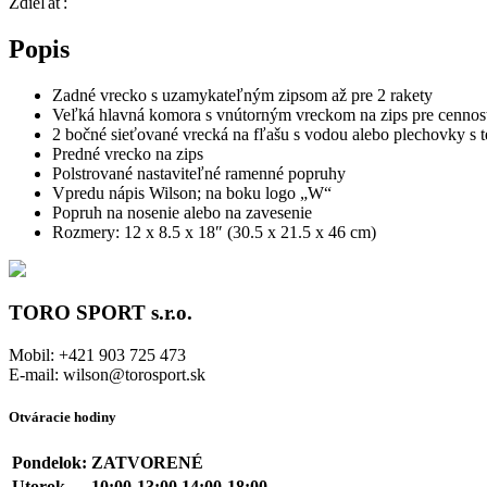
Zdieľať:
Popis
Zadné vrecko s uzamykateľným zipsom až pre 2 rakety
Veľká hlavná komora s vnútorným vreckom na zips pre cennos
2 bočné sieťované vrecká na fľašu s vodou alebo plechovky s 
Predné vrecko na zips
Polstrované nastaviteľné ramenné popruhy
Vpredu nápis Wilson; na boku logo „W“
Popruh na nosenie alebo na zavesenie
Rozmery: 12 x 8.5 x 18″ (30.5 x 21.5 x 46 cm)
TORO SPORT s.r.o.
Mobil: +421 903 725 473
E-mail: wilson@torosport.sk
Otváracie hodiny
Pondelok:
ZATVORENÉ
Utorok
10:00-13:00 14:00-18:00