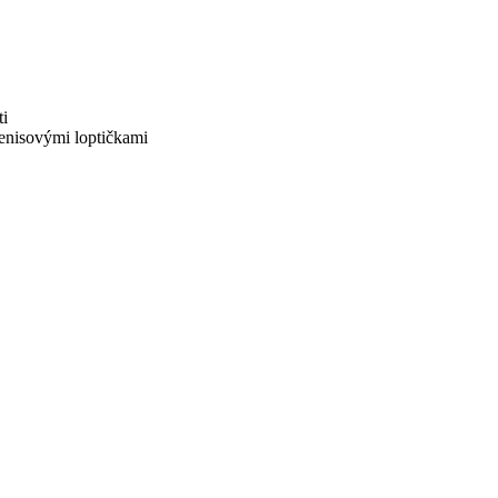
ti
tenisovými loptičkami