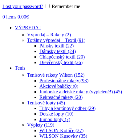
Lost your password?
Remember me
0
items
0.00
€
VÝPREDAJ
Výpredaj – Rakety (2)
Totálny výpredaj – Textil (91)
Pánsky textil (22)
Dámsky textil (24)
Chlapčenský textil (20)
Dievčenský textil (26)
Tenis
Tenisové rakety Wilson (152)
Profesionálne rakety (93)
Akciové balíčky (0)
Juniorské a detské rakety (vypletené!) (45)
Rekreačné rakety (20)
Tenisové lopty (45)
Tuby a kartónový odber (29)
Detské lopty (10)
Jumbo lopty (7)
Výplety (119)
WILSON Kotúče (27)
WILSON Kusovky (35)