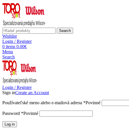
Search
Wishlist
Login / Register
0
items
0.00
€
Menu
Search
Login / Register
Sign in
Create an Account
Používateľské meno alebo e-mailová adresa
*
Povinné
Password
*
Povinné
Log in