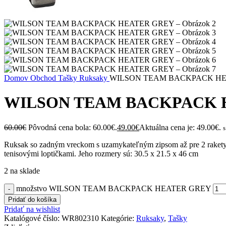
Domov
Obchod
Tašky
Ruksaky
WILSON TEAM BACKPACK H
WILSON TEAM BACKPACK 
60.00
€
Pôvodná cena bola: 60.00€.
49.00
€
Aktuálna cena je: 49.00€.
Ruksak so zadným vreckom s uzamykateľným zipsom až pre 2 rakety. 
tenisovými loptičkami. Jeho rozmery sú: 30.5 x 21.5 x 46 cm
2 na sklade
množstvo WILSON TEAM BACKPACK HEATER GREY
Pridať do košíka
Pridať na wishlist
Katalógové číslo:
WR802310
Kategórie:
Ruksaky
,
Tašky