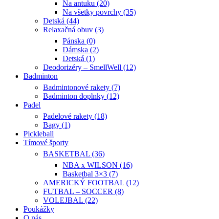
Na antuku (20)
Na všetky povrchy (35)
Detská (44)
Relaxačná obuv (3)
Pánska (0)
Dámska (2)
Detská (1)
Deodorizéry – SmellWell (12)
Badminton
Badmintonové rakety (7)
Badminton doplnky (12)
Padel
Padelové rakety (18)
Bagy (1)
Pickleball
Tímové športy
BASKETBAL (36)
NBA x WILSON (16)
Basketbal 3×3 (7)
AMERICKÝ FOOTBAL (12)
FUTBAL – SOCCER (8)
VOLEJBAL (22)
Poukážky
O nás