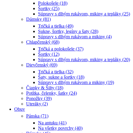
Polokošele (18)
Šortky (25)
Súpravy s dlhým rukávom, mikiny a tepláky (25)
Dámsky (81)
Tričká a tielka (49)
Sukne, šortky, legíny a šaty (28)
Súpravy s dlhým rukávom a mikiny (4)
Chlapčenský (68)
Tričká a polokošele (37)
Šortky (12)
Súpravy s dlhým rukávom, mikiny a tepláky (20)
Dievčenský (69)
Tričká a tielka (32)
Šaty, sukne a šortky (18)
Súpravy s dlhým rukávom a mikiny (19)
Čiapky & Šilty (18)
Potítka, čelenky, šatky (24)
Ponožky (39)
Uteráky (2)
Obuv
Pánska (71)
Na antuku (41)
Na všetky povrchy (40)