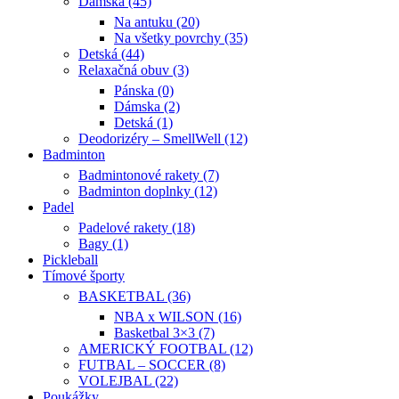
Dámska (45)
Na antuku (20)
Na všetky povrchy (35)
Detská (44)
Relaxačná obuv (3)
Pánska (0)
Dámska (2)
Detská (1)
Deodorizéry – SmellWell (12)
Badminton
Badmintonové rakety (7)
Badminton doplnky (12)
Padel
Padelové rakety (18)
Bagy (1)
Pickleball
Tímové športy
BASKETBAL (36)
NBA x WILSON (16)
Basketbal 3×3 (7)
AMERICKÝ FOOTBAL (12)
FUTBAL – SOCCER (8)
VOLEJBAL (22)
Poukážky