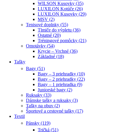
WILSON Kusovky (35)
LUXILON Kotúče (26)
LUXILON Kusovky (29)
MSV (2)
Tenisové doplnky (55)
Tlmiče do výpletu (36)
Ostatné (20)
Tréningové pomôcky (21)
Omotávky (54)
Krycie – Vrchné (36)
Základné (18)
Tašky
Bagy (51)
Bagy – 3 priehradky (10)
Bagy – 2 priehradky (22)
Bagy – 1 priehradka (9)
Juniorské bagy (2)
Ruksaky (33)
Dámske tašky a ruksaky (3)
Tašky na obuv (2)
Športové a cestovné tašky (17)
Textil
Pánsky (119)
Tričká (51)