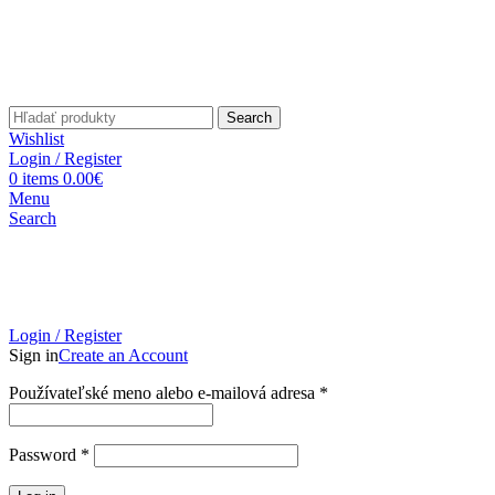
Search
Wishlist
Login / Register
0
items
0.00
€
Menu
Search
Login / Register
Sign in
Create an Account
Povinné
Používateľské meno alebo e-mailová adresa
*
Povinné
Password
*