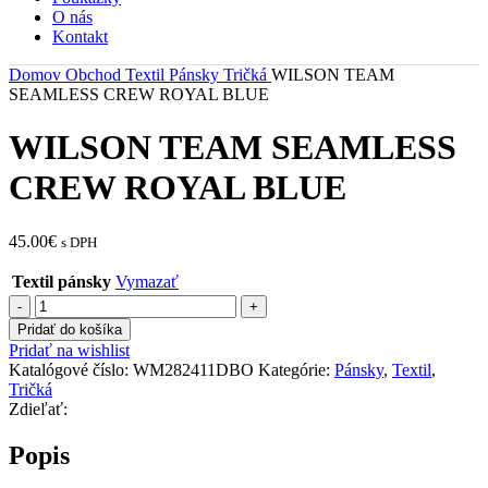
O nás
Kontakt
Domov
Obchod
Textil
Pánsky
Tričká
WILSON TEAM
SEAMLESS CREW ROYAL BLUE
WILSON TEAM SEAMLESS
CREW ROYAL BLUE
45.00
€
s DPH
Textil pánsky
Vymazať
množstvo
WILSON
Pridať do košíka
TEAM
Pridať na wishlist
SEAMLESS
Katalógové číslo:
WM282411DBO
Kategórie:
Pánsky
,
Textil
,
CREW
Tričká
ROYAL
Zdieľať:
BLUE
Popis