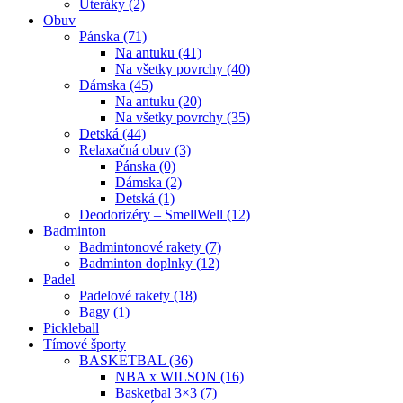
Uteráky (2)
Obuv
Pánska (71)
Na antuku (41)
Na všetky povrchy (40)
Dámska (45)
Na antuku (20)
Na všetky povrchy (35)
Detská (44)
Relaxačná obuv (3)
Pánska (0)
Dámska (2)
Detská (1)
Deodorizéry – SmellWell (12)
Badminton
Badmintonové rakety (7)
Badminton doplnky (12)
Padel
Padelové rakety (18)
Bagy (1)
Pickleball
Tímové športy
BASKETBAL (36)
NBA x WILSON (16)
Basketbal 3×3 (7)