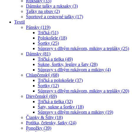
Ruksaky (33)
Dámske tašky a ruksaky (3)
Tašky na obuv (2)
Športové a cestovné tašky (17)
Textil
Pánsky (119)
Tričká (51)
Polokošele (18)
Šortky (25)
Súpravy s dlhým rukávom, mikiny a tepláky (25)
Dámsky (81)
Tričká a tielka (49)
Sukne, šortky, legíny a šaty (28)
Súpravy s dlhým rukávom a mikiny (4)
Chlapčenský (68)
Tričká a polokošele (37)
Šortky (12)
Súpravy s dlhým rukávom, mikiny a tepláky (20)
Dievčenský (69)
Tričká a tielka (32)
Šaty, sukne a šortky (18)
Súpravy s dlhým rukávom a mikiny (19)
Čiapky & Šilty (18)
Potítka, čelenky, šatky (24)
Ponožky (39)