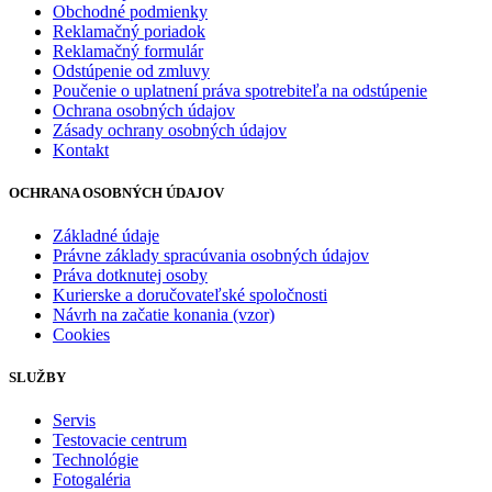
Obchodné podmienky
Reklamačný poriadok
Reklamačný formulár
Odstúpenie od zmluvy
Poučenie o uplatnení práva spotrebiteľa na odstúpenie
Ochrana osobných údajov
Zásady ochrany osobných údajov
Kontakt
OCHRANA OSOBNÝCH ÚDAJOV
Základné údaje
Právne základy spracúvania osobných údajov
Práva dotknutej osoby
Kurierske a doručovateľské spoločnosti
Návrh na začatie konania (vzor)
Cookies
SLUŽBY
Servis
Testovacie centrum
Technológie
Fotogaléria