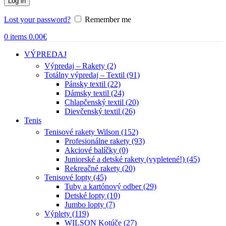
Log in
Lost your password?
Remember me
0
items
0.00
€
VÝPREDAJ
Výpredaj – Rakety (2)
Totálny výpredaj – Textil (91)
Pánsky textil (22)
Dámsky textil (24)
Chlapčenský textil (20)
Dievčenský textil (26)
Tenis
Tenisové rakety Wilson (152)
Profesionálne rakety (93)
Akciové balíčky (0)
Juniorské a detské rakety (vypletené!) (45)
Rekreačné rakety (20)
Tenisové lopty (45)
Tuby a kartónový odber (29)
Detské lopty (10)
Jumbo lopty (7)
Výplety (119)
WILSON Kotúče (27)