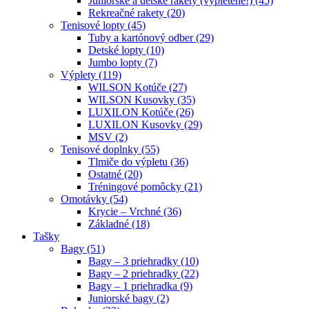
Juniorské a detské rakety (vypletené!) (45)
Rekreačné rakety (20)
Tenisové lopty (45)
Tuby a kartónový odber (29)
Detské lopty (10)
Jumbo lopty (7)
Výplety (119)
WILSON Kotúče (27)
WILSON Kusovky (35)
LUXILON Kotúče (26)
LUXILON Kusovky (29)
MSV (2)
Tenisové doplnky (55)
Tlmiče do výpletu (36)
Ostatné (20)
Tréningové pomôcky (21)
Omotávky (54)
Krycie – Vrchné (36)
Základné (18)
Tašky
Bagy (51)
Bagy – 3 priehradky (10)
Bagy – 2 priehradky (22)
Bagy – 1 priehradka (9)
Juniorské bagy (2)