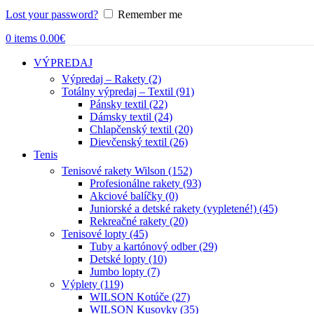
Lost your password?
Remember me
0
items
0.00
€
VÝPREDAJ
Výpredaj – Rakety (2)
Totálny výpredaj – Textil (91)
Pánsky textil (22)
Dámsky textil (24)
Chlapčenský textil (20)
Dievčenský textil (26)
Tenis
Tenisové rakety Wilson (152)
Profesionálne rakety (93)
Akciové balíčky (0)
Juniorské a detské rakety (vypletené!) (45)
Rekreačné rakety (20)
Tenisové lopty (45)
Tuby a kartónový odber (29)
Detské lopty (10)
Jumbo lopty (7)
Výplety (119)
WILSON Kotúče (27)
WILSON Kusovky (35)