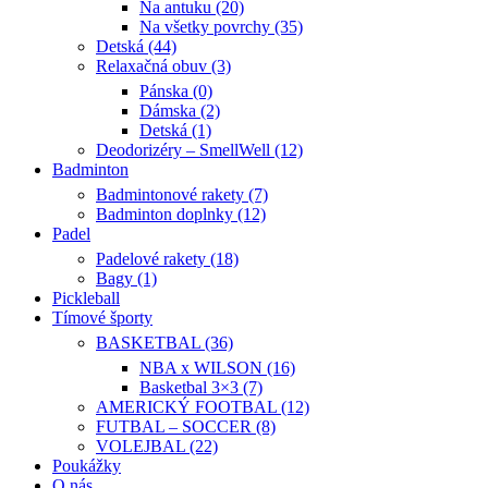
Na antuku (20)
Na všetky povrchy (35)
Detská (44)
Relaxačná obuv (3)
Pánska (0)
Dámska (2)
Detská (1)
Deodorizéry – SmellWell (12)
Badminton
Badmintonové rakety (7)
Badminton doplnky (12)
Padel
Padelové rakety (18)
Bagy (1)
Pickleball
Tímové športy
BASKETBAL (36)
NBA x WILSON (16)
Basketbal 3×3 (7)
AMERICKÝ FOOTBAL (12)
FUTBAL – SOCCER (8)
VOLEJBAL (22)
Poukážky
O nás