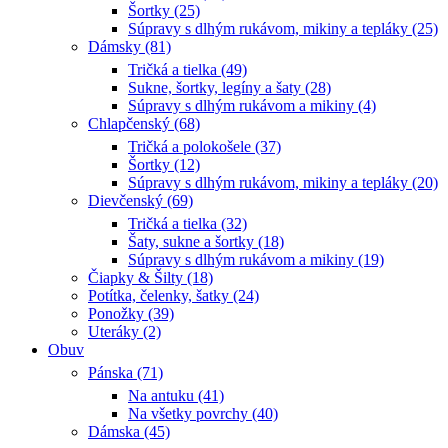
Šortky (25)
Súpravy s dlhým rukávom, mikiny a tepláky (25)
Dámsky (81)
Tričká a tielka (49)
Sukne, šortky, legíny a šaty (28)
Súpravy s dlhým rukávom a mikiny (4)
Chlapčenský (68)
Tričká a polokošele (37)
Šortky (12)
Súpravy s dlhým rukávom, mikiny a tepláky (20)
Dievčenský (69)
Tričká a tielka (32)
Šaty, sukne a šortky (18)
Súpravy s dlhým rukávom a mikiny (19)
Čiapky & Šilty (18)
Potítka, čelenky, šatky (24)
Ponožky (39)
Uteráky (2)
Obuv
Pánska (71)
Na antuku (41)
Na všetky povrchy (40)
Dámska (45)