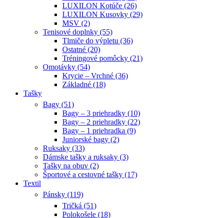
LUXILON Kotúče (26)
LUXILON Kusovky (29)
MSV (2)
Tenisové doplnky (55)
Tlmiče do výpletu (36)
Ostatné (20)
Tréningové pomôcky (21)
Omotávky (54)
Krycie – Vrchné (36)
Základné (18)
Tašky
Bagy (51)
Bagy – 3 priehradky (10)
Bagy – 2 priehradky (22)
Bagy – 1 priehradka (9)
Juniorské bagy (2)
Ruksaky (33)
Dámske tašky a ruksaky (3)
Tašky na obuv (2)
Športové a cestovné tašky (17)
Textil
Pánsky (119)
Tričká (51)
Polokošele (18)