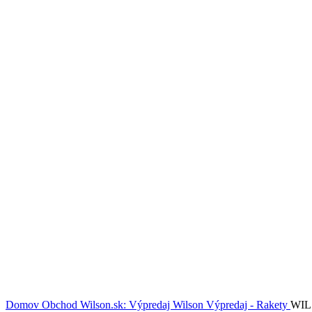
Domov
Obchod
Wilson.sk: Výpredaj Wilson
Výpredaj - Rakety
WIL