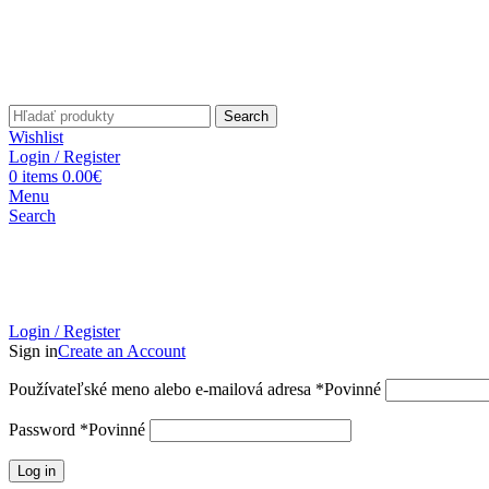
Search
Wishlist
Login / Register
0
items
0.00
€
Menu
Search
Login / Register
Sign in
Create an Account
Používateľské meno alebo e-mailová adresa
*
Povinné
Password
*
Povinné
Log in