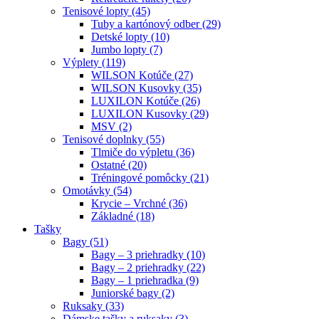
Tenisové lopty (45)
Tuby a kartónový odber (29)
Detské lopty (10)
Jumbo lopty (7)
Výplety (119)
WILSON Kotúče (27)
WILSON Kusovky (35)
LUXILON Kotúče (26)
LUXILON Kusovky (29)
MSV (2)
Tenisové doplnky (55)
Tlmiče do výpletu (36)
Ostatné (20)
Tréningové pomôcky (21)
Omotávky (54)
Krycie – Vrchné (36)
Základné (18)
Tašky
Bagy (51)
Bagy – 3 priehradky (10)
Bagy – 2 priehradky (22)
Bagy – 1 priehradka (9)
Juniorské bagy (2)
Ruksaky (33)
Dámske tašky a ruksaky (3)