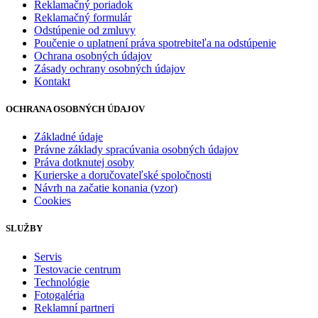
Reklamačný poriadok
Reklamačný formulár
Odstúpenie od zmluvy
Poučenie o uplatnení práva spotrebiteľa na odstúpenie
Ochrana osobných údajov
Zásady ochrany osobných údajov
Kontakt
OCHRANA OSOBNÝCH ÚDAJOV
Základné údaje
Právne základy spracúvania osobných údajov
Práva dotknutej osoby
Kurierske a doručovateľské spoločnosti
Návrh na začatie konania (vzor)
Cookies
SLUŽBY
Servis
Testovacie centrum
Technológie
Fotogaléria
Reklamní partneri