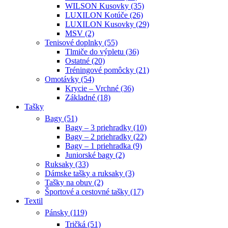
WILSON Kusovky (35)
LUXILON Kotúče (26)
LUXILON Kusovky (29)
MSV (2)
Tenisové doplnky (55)
Tlmiče do výpletu (36)
Ostatné (20)
Tréningové pomôcky (21)
Omotávky (54)
Krycie – Vrchné (36)
Základné (18)
Tašky
Bagy (51)
Bagy – 3 priehradky (10)
Bagy – 2 priehradky (22)
Bagy – 1 priehradka (9)
Juniorské bagy (2)
Ruksaky (33)
Dámske tašky a ruksaky (3)
Tašky na obuv (2)
Športové a cestovné tašky (17)
Textil
Pánsky (119)
Tričká (51)