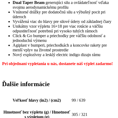
Dual Taper Beam
generujúci silu a ovládateľnosť vďaka
svojmu aerodynamickému profilu
Vnútorné drážky pre dodatočnú silu a výbušný pocit pri
úderoch
Vyvážená viac do hlavy pre silové údery od základnej čiary
Unikátny vzor výpletu 16×18 pre viac rotácie a väčšiu
odpustiteľnosť potrebnú pri vysoko tuhých rámoch
Click & Go bumper a priechodky pre väčšiu odolnosť a
jednoduchú výmenu
Agiplast v bumperi, priechodkách a koncovke rakety pre
menší vplyv na životné prostredie
Nový explozívny a lesklý electric indigo dizajn rámu
Pri objednaní vypletania u nás, dostanete náš výplet zadarmo!
Ďalšie informácie
Veľkosť hlavy (in2) / (cm2)
99 / 639
Hmotnosť bez výpletu (g) / Hmotnosť
305 / 321
s výpletom (g)