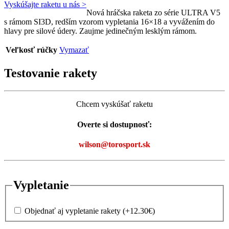
Vyskúšajte raketu u nás >
Nová hráčska raketa zo série ULTRA V5
s rámom SI3D, redším vzorom vypletania 16×18 a vyvážením do
hlavy pre silové údery. Zaujme jedinečným lesklým rámom.
Veľkosť rúčky
Vymazať
Testovanie rakety
Chcem vyskúšať raketu
Overte si dostupnosť:
wilson@torosport.sk
Vypletanie
Objednať aj vypletanie rakety
(+
12.30
€
)