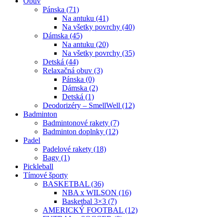
Obuv
Pánska (71)
Na antuku (41)
Na všetky povrchy (40)
Dámska (45)
Na antuku (20)
Na všetky povrchy (35)
Detská (44)
Relaxačná obuv (3)
Pánska (0)
Dámska (2)
Detská (1)
Deodorizéry – SmellWell (12)
Badminton
Badmintonové rakety (7)
Badminton doplnky (12)
Padel
Padelové rakety (18)
Bagy (1)
Pickleball
Tímové športy
BASKETBAL (36)
NBA x WILSON (16)
Basketbal 3×3 (7)
AMERICKÝ FOOTBAL (12)