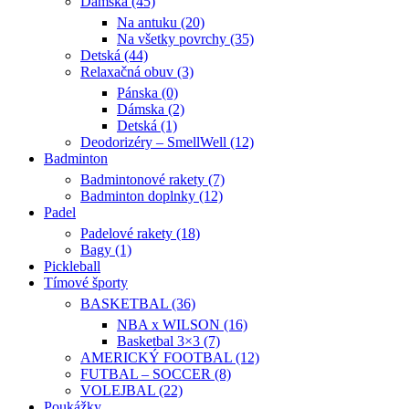
Dámska (45)
Na antuku (20)
Na všetky povrchy (35)
Detská (44)
Relaxačná obuv (3)
Pánska (0)
Dámska (2)
Detská (1)
Deodorizéry – SmellWell (12)
Badminton
Badmintonové rakety (7)
Badminton doplnky (12)
Padel
Padelové rakety (18)
Bagy (1)
Pickleball
Tímové športy
BASKETBAL (36)
NBA x WILSON (16)
Basketbal 3×3 (7)
AMERICKÝ FOOTBAL (12)
FUTBAL – SOCCER (8)
VOLEJBAL (22)
Poukážky