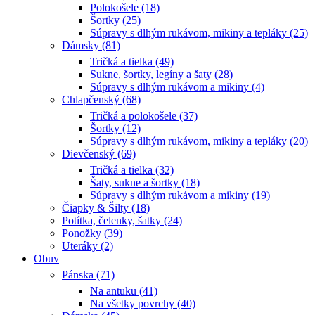
Polokošele (18)
Šortky (25)
Súpravy s dlhým rukávom, mikiny a tepláky (25)
Dámsky (81)
Tričká a tielka (49)
Sukne, šortky, legíny a šaty (28)
Súpravy s dlhým rukávom a mikiny (4)
Chlapčenský (68)
Tričká a polokošele (37)
Šortky (12)
Súpravy s dlhým rukávom, mikiny a tepláky (20)
Dievčenský (69)
Tričká a tielka (32)
Šaty, sukne a šortky (18)
Súpravy s dlhým rukávom a mikiny (19)
Čiapky & Šilty (18)
Potítka, čelenky, šatky (24)
Ponožky (39)
Uteráky (2)
Obuv
Pánska (71)
Na antuku (41)
Na všetky povrchy (40)