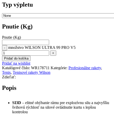
Typ výpletu
Pnutie (Kg)
Pnutie (Kg)
množstvo WILSON ULTRA 99 PRO V5
Pridať do košíka
Pridať na wishlist
Katalógové číslo:
WR178711
Kategórie:
Profesionálne rakety
,
Tenis
,
Tenisové rakety Wilson
Zdieľať:
Popis
SI3D
– elitné ohýbanie rámu pre explozívnu silu a najvyššiu
švihovú rýchlosť na silové ovládnutie kurtu s lepšou
kontrolou