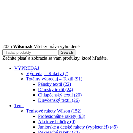
2025
Wilson.sk
Všetky práva vyhradené
Search
Začnite písať a zobrazia sa vám produkty, ktoré hľadáte.
VÝPREDAJ
Výpredaj – Rakety (2)
Totálny výpredaj – Textil (91)
Pánsky textil (22)
Dámsky textil (24)
Chlapčenský textil (20)
Dievčenský textil (26)
Tenis
Tenisové rakety Wilson (152)
Profesionálne rakety (93)
Akciové balíčky (0)
Juniorské a detské rakety (vypletené!) (45)
Rekreačné rakety (20)