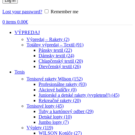
Log in
Lost your password?
Remember me
0
items
0.00
€
VÝPREDAJ
Výpredaj – Rakety (2)
Totálny výpredaj – Textil (91)
Pánsky textil (22)
Dámsky textil (24)
Chlapčenský textil (20)
Dievčenský textil (26)
Tenis
Tenisové rakety Wilson (152)
Profesionálne rakety (93)
Akciové balíčky (0)
Juniorské a detské rakety (vypletené!) (45)
Rekreačné rakety (20)
Tenisové lopty (45)
Tuby a kartónový odber (29)
Detské lopty (10)
Jumbo lopty (7)
Výplety (119)
WILSON Kotúče (27)