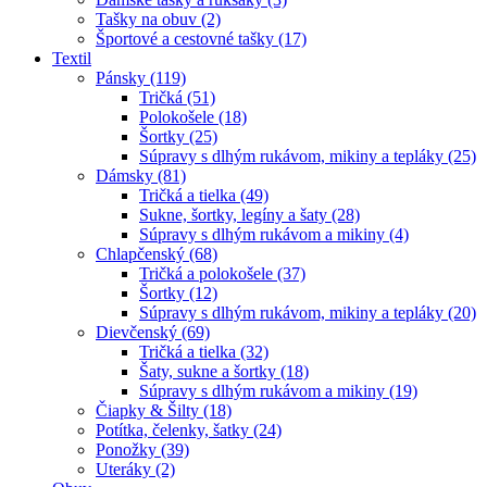
Tašky na obuv (2)
Športové a cestovné tašky (17)
Textil
Pánsky (119)
Tričká (51)
Polokošele (18)
Šortky (25)
Súpravy s dlhým rukávom, mikiny a tepláky (25)
Dámsky (81)
Tričká a tielka (49)
Sukne, šortky, legíny a šaty (28)
Súpravy s dlhým rukávom a mikiny (4)
Chlapčenský (68)
Tričká a polokošele (37)
Šortky (12)
Súpravy s dlhým rukávom, mikiny a tepláky (20)
Dievčenský (69)
Tričká a tielka (32)
Šaty, sukne a šortky (18)
Súpravy s dlhým rukávom a mikiny (19)
Čiapky & Šilty (18)
Potítka, čelenky, šatky (24)
Ponožky (39)
Uteráky (2)