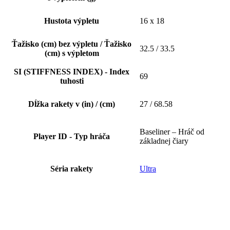
Hustota výpletu
16 x 18
Ťažisko (cm) bez výpletu / Ťažisko
32.5 / 33.5
(cm) s výpletom
SI (STIFFNESS INDEX) - Index
69
tuhosti
Dĺžka rakety v (in) / (cm)
27 / 68.58
Baseliner – Hráč od
Player ID - Typ hráča
základnej čiary
Séria rakety
Ultra