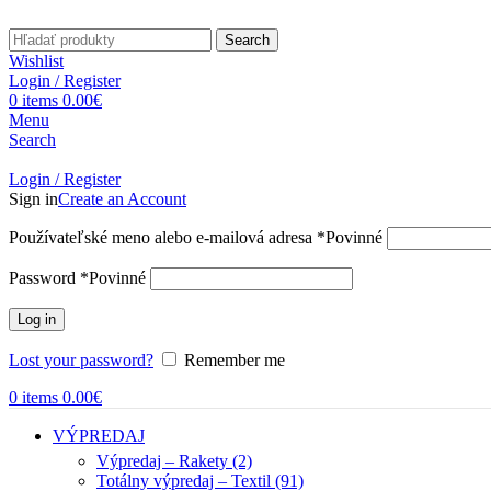
Search
Wishlist
Login / Register
0
items
0.00
€
Menu
Search
Login / Register
Sign in
Create an Account
Používateľské meno alebo e-mailová adresa
*
Povinné
Password
*
Povinné
Log in
Lost your password?
Remember me
0
items
0.00
€
VÝPREDAJ
Výpredaj – Rakety (2)
Totálny výpredaj – Textil (91)