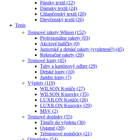
Pánsky textil (22)
Dámsky textil (24)
Chlapčenský textil (20)
Dievčenský textil (26)
Tenis
Tenisové rakety Wilson (152)
Profesionálne rakety (93)
Akciové balíčky (0)
Juniorské a detské rakety (vypletené!) (45)
Rekreačné rakety (20)
Tenisové lopty (45)
Tuby a kartónový odber (29)
Detské lopty (10)
Jumbo lopty (7)
Výplety (119)
WILSON Kotúče (27)
WILSON Kusovky (35)
LUXILON Kotúče (26)
LUXILON Kusovky (29)
MSV (2)
Tenisové doplnky (55)
Tlmiče do výpletu (36)
Ostatné (20)
Tréningové pomôcky (21)
Omotávky (54)