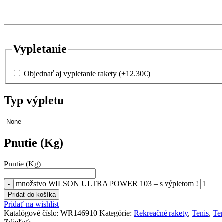
Vypletanie
Objednať aj vypletanie rakety
(+
12.30
€
)
Typ výpletu
Pnutie (Kg)
Pnutie (Kg)
množstvo WILSON ULTRA POWER 103 – s výpletom !
Pridať do košíka
Pridať na wishlist
Katalógové číslo:
WR146910
Kategórie:
Rekreačné rakety
,
Tenis
,
Te
Zdieľať: