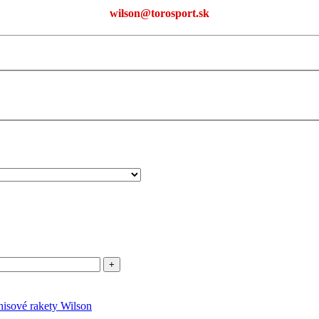
wilson@torosport.sk
nisové rakety Wilson