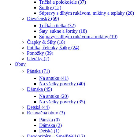
Tričká a polokošele (37)
Šortky (12)
Súpravy s dlhým rukávom, mikiny a tepláky (20)
Dievčenský (69)
Tričká a tielka (32)
Šaty, sukne a šortky (18)
Súpravy s dlhým rukávom a mikiny (19)
Čiapky & Šilty (18)
Potítka, čelenky, šatky (24)
Ponožky (39)
Uteráky (2)
Obuv
Pánska (71)
Na antuku (41)
Na všetky povrchy (40)
Dámska (45)
Na antuku (20)
Na všetky povrchy (35)
Detská (44)
Relaxačná obuv (3)
Pánska (0)
Dámska (2)
Detská (1)
Deodorizéry – SmellWell (12)