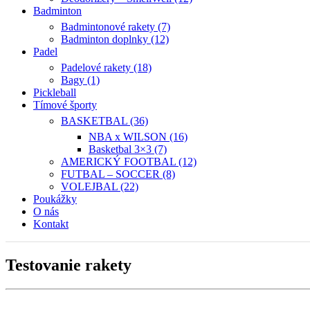
Badminton
Badmintonové rakety (7)
Badminton doplnky (12)
Padel
Padelové rakety (18)
Bagy (1)
Pickleball
Tímové športy
BASKETBAL (36)
NBA x WILSON (16)
Basketbal 3×3 (7)
AMERICKÝ FOOTBAL (12)
FUTBAL – SOCCER (8)
VOLEJBAL (22)
Poukážky
O nás
Kontakt
Testovanie rakety