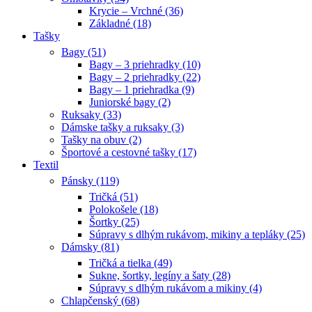
Krycie – Vrchné (36)
Základné (18)
Tašky
Bagy (51)
Bagy – 3 priehradky (10)
Bagy – 2 priehradky (22)
Bagy – 1 priehradka (9)
Juniorské bagy (2)
Ruksaky (33)
Dámske tašky a ruksaky (3)
Tašky na obuv (2)
Športové a cestovné tašky (17)
Textil
Pánsky (119)
Tričká (51)
Polokošele (18)
Šortky (25)
Súpravy s dlhým rukávom, mikiny a tepláky (25)
Dámsky (81)
Tričká a tielka (49)
Sukne, šortky, legíny a šaty (28)
Súpravy s dlhým rukávom a mikiny (4)
Chlapčenský (68)