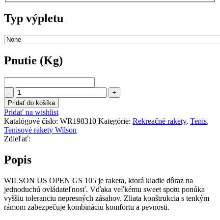
Typ výpletu
Pnutie (Kg)
Pnutie
(Kg)
množstvo
WILSON
Pridať do košíka
US
Pridať na wishlist
OPEN
Katalógové číslo:
WR198310
Kategórie:
Rekreačné rakety
,
Tenis
,
GS
Tenisové rakety Wilson
105
Zdieľať:
–
s
Popis
výpletom
!
WILSON US OPEN GS 105 je raketa, ktorá kladie dôraz na
jednoduchú ovládateľnosť. Vďaka veľkému sweet spotu ponúka
vyššiu toleranciu nepresných zásahov. Zliata konštrukcia s tenkým
rámom zabezpečuje kombináciu komfortu a pevnosti.