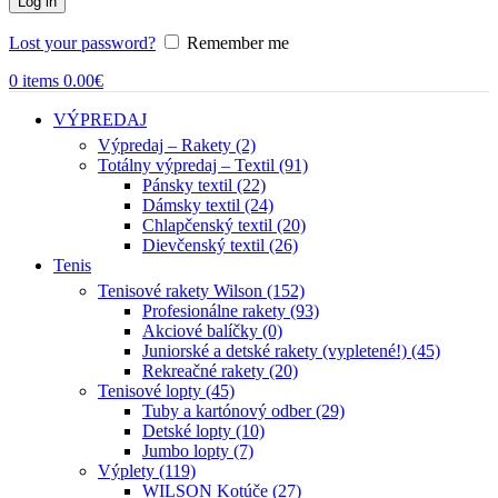
Log in
Lost your password?
Remember me
0
items
0.00
€
VÝPREDAJ
Výpredaj – Rakety (2)
Totálny výpredaj – Textil (91)
Pánsky textil (22)
Dámsky textil (24)
Chlapčenský textil (20)
Dievčenský textil (26)
Tenis
Tenisové rakety Wilson (152)
Profesionálne rakety (93)
Akciové balíčky (0)
Juniorské a detské rakety (vypletené!) (45)
Rekreačné rakety (20)
Tenisové lopty (45)
Tuby a kartónový odber (29)
Detské lopty (10)
Jumbo lopty (7)
Výplety (119)
WILSON Kotúče (27)