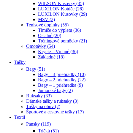
WILSON Kusovky (35)
LUXILON Kotúče (26)
LUXILON Kusovky (29)
MSV (2)
Tenisové doplnky (55)
Tlmiče do výpletu (36)
Ostatné (20)
Tréningové pomôcky (21)
Omotávky (54)
Krycie – Vrchné (36)
Základné (18)
Tašky
Bagy (51)
Bagy – 3 priehradky (10)
Bagy – 2 priehradky (22)
Bagy – 1 priehradka (9)
Juniorské bagy (2)
Ruksaky (33)
Dámske tašky a ruksaky (3)
Tašky na obuv (2)
Športové a cestovné tašky (17)
Textil
Pánsky (119)
Tričká (51)