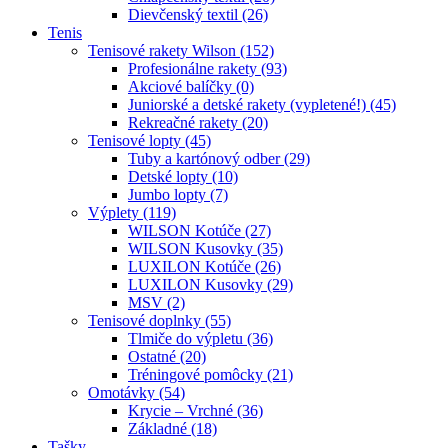
Dievčenský textil (26)
Tenis
Tenisové rakety Wilson (152)
Profesionálne rakety (93)
Akciové balíčky (0)
Juniorské a detské rakety (vypletené!) (45)
Rekreačné rakety (20)
Tenisové lopty (45)
Tuby a kartónový odber (29)
Detské lopty (10)
Jumbo lopty (7)
Výplety (119)
WILSON Kotúče (27)
WILSON Kusovky (35)
LUXILON Kotúče (26)
LUXILON Kusovky (29)
MSV (2)
Tenisové doplnky (55)
Tlmiče do výpletu (36)
Ostatné (20)
Tréningové pomôcky (21)
Omotávky (54)
Krycie – Vrchné (36)
Základné (18)
Tašky