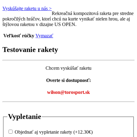
Vyskúšajte raketu u nás >
Rekreačná kompozitová raketa pre stredne
pokročilých hráčov, ktorí chcú na kurte vynikať nielen hrou, ale aj
štýlovou raketou v dizajne US OPEN.
Veľkosť rúčky
Vymazať
Testovanie rakety
Chcem vyskúšať raketu
Overte si dostupnosť:
wilson@torosport.sk
Vypletanie
Objednať aj vypletanie rakety
(+
12.30
€
)