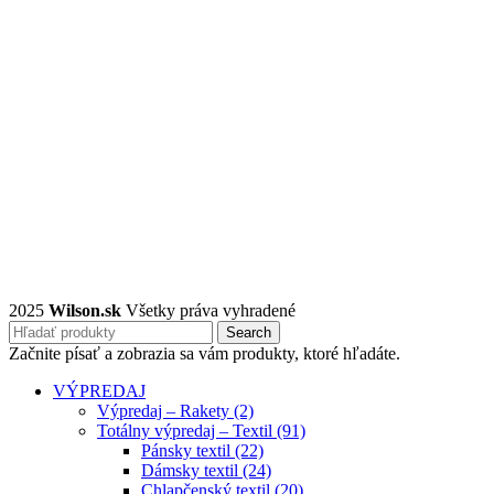
2025
Wilson.sk
Všetky práva vyhradené
Search
Začnite písať a zobrazia sa vám produkty, ktoré hľadáte.
VÝPREDAJ
Výpredaj – Rakety (2)
Totálny výpredaj – Textil (91)
Pánsky textil (22)
Dámsky textil (24)
Chlapčenský textil (20)