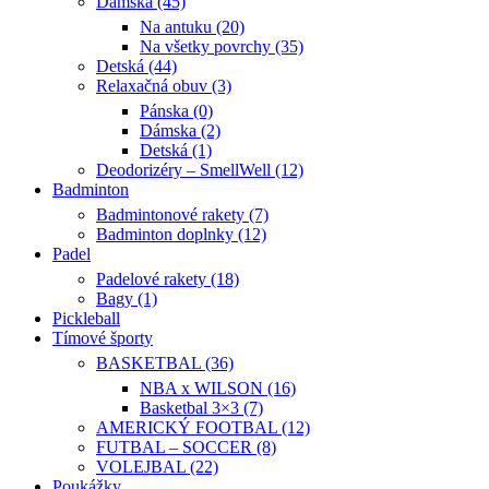
Dámska (45)
Na antuku (20)
Na všetky povrchy (35)
Detská (44)
Relaxačná obuv (3)
Pánska (0)
Dámska (2)
Detská (1)
Deodorizéry – SmellWell (12)
Badminton
Badmintonové rakety (7)
Badminton doplnky (12)
Padel
Padelové rakety (18)
Bagy (1)
Pickleball
Tímové športy
BASKETBAL (36)
NBA x WILSON (16)
Basketbal 3×3 (7)
AMERICKÝ FOOTBAL (12)
FUTBAL – SOCCER (8)
VOLEJBAL (22)
Poukážky