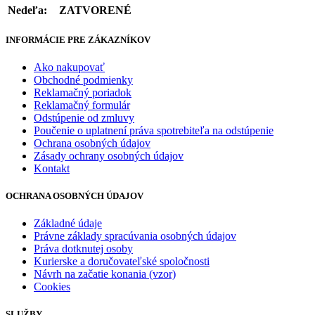
Nedeľa:
ZATVORENÉ
INFORMÁCIE PRE ZÁKAZNÍKOV
Ako nakupovať
Obchodné podmienky
Reklamačný poriadok
Reklamačný formulár
Odstúpenie od zmluvy
Poučenie o uplatnení práva spotrebiteľa na odstúpenie
Ochrana osobných údajov
Zásady ochrany osobných údajov
Kontakt
OCHRANA OSOBNÝCH ÚDAJOV
Základné údaje
Právne základy spracúvania osobných údajov
Práva dotknutej osoby
Kurierske a doručovateľské spoločnosti
Návrh na začatie konania (vzor)
Cookies
SLUŽBY