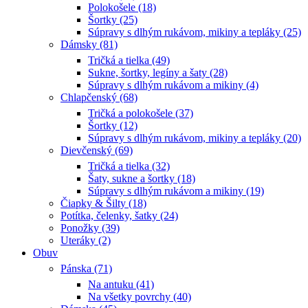
Polokošele (18)
Šortky (25)
Súpravy s dlhým rukávom, mikiny a tepláky (25)
Dámsky (81)
Tričká a tielka (49)
Sukne, šortky, legíny a šaty (28)
Súpravy s dlhým rukávom a mikiny (4)
Chlapčenský (68)
Tričká a polokošele (37)
Šortky (12)
Súpravy s dlhým rukávom, mikiny a tepláky (20)
Dievčenský (69)
Tričká a tielka (32)
Šaty, sukne a šortky (18)
Súpravy s dlhým rukávom a mikiny (19)
Čiapky & Šilty (18)
Potítka, čelenky, šatky (24)
Ponožky (39)
Uteráky (2)
Obuv
Pánska (71)
Na antuku (41)
Na všetky povrchy (40)