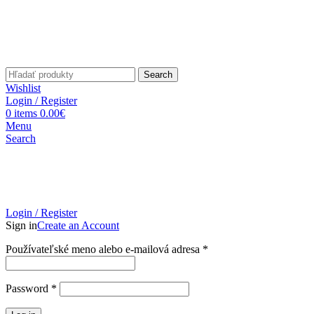
Search
Wishlist
Login / Register
0
items
0.00
€
Menu
Search
Login / Register
Sign in
Create an Account
Povinné
Používateľské meno alebo e-mailová adresa
*
Povinné
Password
*