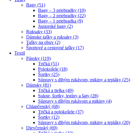
Bagy (51)
Bagy – 3 priehradky (10)
Bagy – 2 priehradky (22)
Bagy – 1 priehradka (9)
Juniorské bagy (2)
Ruksaky (33)
Dámske tašky a ruksaky (3)
Tašky na obuv (2)
Športové a cestovné tašky (17)
Textil
Pánsky (119)
Tričká (51)
Polokošele (18)
Šortky (25)
Súpravy s dlhým rukávom, mikiny a tepláky (25)
Dámsky (81)
Tričká a tielka (49)
Sukne, šortky, legíny a šaty (28)
Súpravy s dlhým rukávom a mikiny (4)
Chlapčenský (68)
Tričká a polokošele (37)
Šortky (12)
Súpravy s dlhým rukávom, mikiny a tepláky (20)
Dievčenský (69)