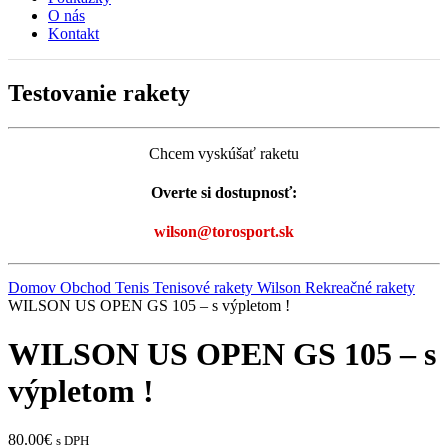
O nás
Kontakt
Testovanie rakety
Chcem vyskúšať raketu
Overte si dostupnosť:
wilson@torosport.sk
Domov
Obchod
Tenis
Tenisové rakety Wilson
Rekreačné rakety
WILSON US OPEN GS 105 – s výpletom !
WILSON US OPEN GS 105 – s
výpletom !
80.00
€
s DPH