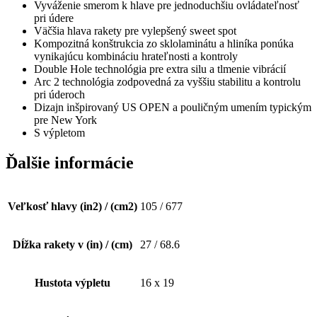
Vyváženie smerom k hlave pre jednoduchšiu ovládateľnosť
pri údere
Väčšia hlava rakety pre vylepšený sweet spot
Kompozitná konštrukcia zo sklolaminátu a hliníka ponúka
vynikajúcu kombináciu hrateľnosti a kontroly
Double Hole technológia pre extra silu a tlmenie vibrácií
Arc 2 technológia zodpovedná za vyššiu stabilitu a kontrolu
pri úderoch
Dizajn inšpirovaný US OPEN a pouličným umením typickým
pre New York
S výpletom
Ďalšie informácie
Veľkosť hlavy (in2) / (cm2)
105 / 677
Dĺžka rakety v (in) / (cm)
27 / 68.6
Hustota výpletu
16 x 19