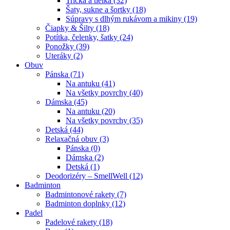
Tričká a tielka (32)
Šaty, sukne a šortky (18)
Súpravy s dlhým rukávom a mikiny (19)
Čiapky & Šilty (18)
Potítka, čelenky, šatky (24)
Ponožky (39)
Uteráky (2)
Obuv
Pánska (71)
Na antuku (41)
Na všetky povrchy (40)
Dámska (45)
Na antuku (20)
Na všetky povrchy (35)
Detská (44)
Relaxačná obuv (3)
Pánska (0)
Dámska (2)
Detská (1)
Deodorizéry – SmellWell (12)
Badminton
Badmintonové rakety (7)
Badminton doplnky (12)
Padel
Padelové rakety (18)