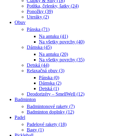
Čiapky & Šilty (18)
Potítka, čelenky, šatky (24)
Ponožky (39)
Uteráky (2)
Obuv
Pánska (71)
Na antuku (41)
Na všetky povrchy (40)
Dámska (45)
Na antuku (20)
Na všetky povrchy (35)
Detská (44)
Relaxačná obuv (3)
Pánska (0)
Dámska (2)
Detská (1)
Deodorizéry – SmellWell (12)
Badminton
Badmintonové rakety (7)
Badminton doplnky (12)
Padel
Padelové rakety (18)
Bagy (1)
Pickleball