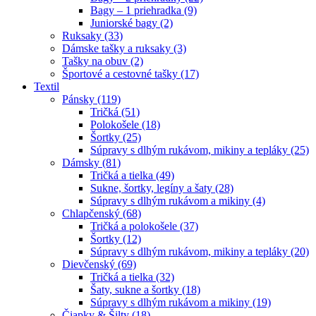
Bagy – 1 priehradka (9)
Juniorské bagy (2)
Ruksaky (33)
Dámske tašky a ruksaky (3)
Tašky na obuv (2)
Športové a cestovné tašky (17)
Textil
Pánsky (119)
Tričká (51)
Polokošele (18)
Šortky (25)
Súpravy s dlhým rukávom, mikiny a tepláky (25)
Dámsky (81)
Tričká a tielka (49)
Sukne, šortky, legíny a šaty (28)
Súpravy s dlhým rukávom a mikiny (4)
Chlapčenský (68)
Tričká a polokošele (37)
Šortky (12)
Súpravy s dlhým rukávom, mikiny a tepláky (20)
Dievčenský (69)
Tričká a tielka (32)
Šaty, sukne a šortky (18)
Súpravy s dlhým rukávom a mikiny (19)
Čiapky & Šilty (18)