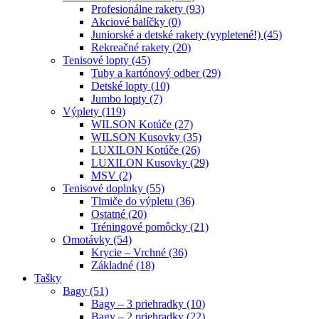
Profesionálne rakety (93)
Akciové balíčky (0)
Juniorské a detské rakety (vypletené!) (45)
Rekreačné rakety (20)
Tenisové lopty (45)
Tuby a kartónový odber (29)
Detské lopty (10)
Jumbo lopty (7)
Výplety (119)
WILSON Kotúče (27)
WILSON Kusovky (35)
LUXILON Kotúče (26)
LUXILON Kusovky (29)
MSV (2)
Tenisové doplnky (55)
Tlmiče do výpletu (36)
Ostatné (20)
Tréningové pomôcky (21)
Omotávky (54)
Krycie – Vrchné (36)
Základné (18)
Tašky
Bagy (51)
Bagy – 3 priehradky (10)
Bagy – 2 priehradky (22)