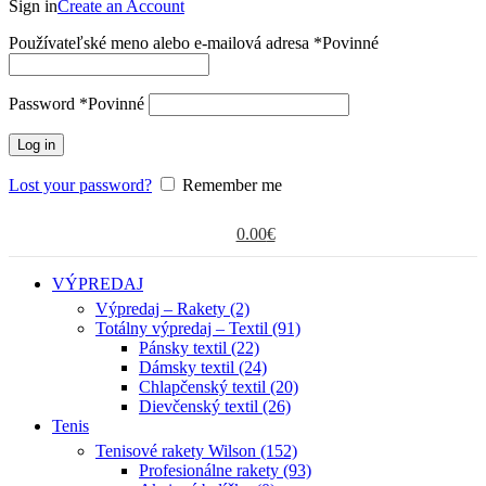
Sign in
Create an Account
Používateľské meno alebo e-mailová adresa
*
Povinné
Password
*
Povinné
Log in
Lost your password?
Remember me
0.00
€
VÝPREDAJ
Výpredaj – Rakety (2)
Totálny výpredaj – Textil (91)
Pánsky textil (22)
Dámsky textil (24)
Chlapčenský textil (20)
Dievčenský textil (26)
Tenis
Tenisové rakety Wilson (152)
Profesionálne rakety (93)