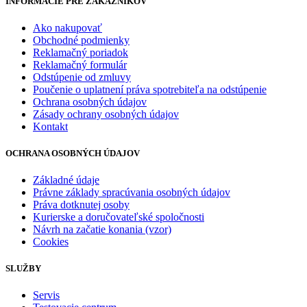
INFORMÁCIE PRE ZÁKAZNÍKOV
Ako nakupovať
Obchodné podmienky
Reklamačný poriadok
Reklamačný formulár
Odstúpenie od zmluvy
Poučenie o uplatnení práva spotrebiteľa na odstúpenie
Ochrana osobných údajov
Zásady ochrany osobných údajov
Kontakt
OCHRANA OSOBNÝCH ÚDAJOV
Základné údaje
Právne základy spracúvania osobných údajov
Práva dotknutej osoby
Kurierske a doručovateľské spoločnosti
Návrh na začatie konania (vzor)
Cookies
SLUŽBY
Servis