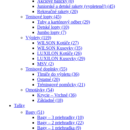
Akciové balíčky (0)
Juniorské a detské rakety (vypletené!) (45)
Rekreačné rakety (20)
Tenisové lopty (45)
Tuby a kartónový odber (29)
Detské lopty (10)
Jumbo lopty (7)
Výplety (119)
WILSON Kotúče (27)
WILSON Kusovky (35)
LUXILON Kotúče (26)
LUXILON Kusovky (29)
MSV (2)
Tenisové doplnky (55)
Tlmiče do výpletu (36)
Ostatné (20)
Tréningové pomôcky (21)
Omotávky (54)
Krycie – Vrchné (36)
Základné (18)
Tašky
Bagy (51)
Bagy – 3 priehradky (10)
Bagy – 2 priehradky (22)
Bagy – 1 priehradka (9)