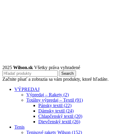
2025
Wilson.sk
Všetky práva vyhradené
Search
Začnite písať a zobrazia sa vám produkty, ktoré hľadáte.
VÝPREDAJ
Výpredaj – Rakety (2)
Totálny výpredaj – Textil (91)
Pánsky textil (22)
Dámsky textil (24)
Chlapčenský textil (20)
Dievčenský textil (26)
Tenis
Tenisové rakety Wilson (152)