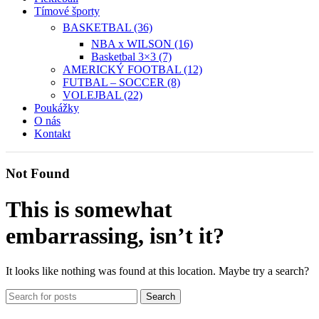
Tímové športy
BASKETBAL (36)
NBA x WILSON (16)
Basketbal 3×3 (7)
AMERICKÝ FOOTBAL (12)
FUTBAL – SOCCER (8)
VOLEJBAL (22)
Poukážky
O nás
Kontakt
Not Found
This is somewhat
embarrassing, isn’t it?
It looks like nothing was found at this location. Maybe try a search?
Search