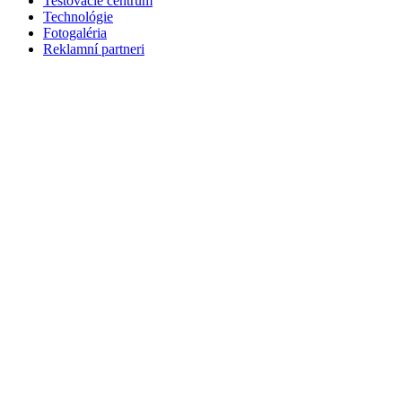
Testovacie centrum
Technológie
Fotogaléria
Reklamní partneri