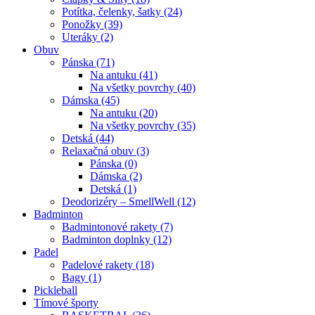
Potítka, čelenky, šatky (24)
Ponožky (39)
Uteráky (2)
Obuv
Pánska (71)
Na antuku (41)
Na všetky povrchy (40)
Dámska (45)
Na antuku (20)
Na všetky povrchy (35)
Detská (44)
Relaxačná obuv (3)
Pánska (0)
Dámska (2)
Detská (1)
Deodorizéry – SmellWell (12)
Badminton
Badmintonové rakety (7)
Badminton doplnky (12)
Padel
Padelové rakety (18)
Bagy (1)
Pickleball
Tímové športy