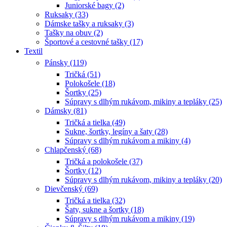
Juniorské bagy (2)
Ruksaky (33)
Dámske tašky a ruksaky (3)
Tašky na obuv (2)
Športové a cestovné tašky (17)
Textil
Pánsky (119)
Tričká (51)
Polokošele (18)
Šortky (25)
Súpravy s dlhým rukávom, mikiny a tepláky (25)
Dámsky (81)
Tričká a tielka (49)
Sukne, šortky, legíny a šaty (28)
Súpravy s dlhým rukávom a mikiny (4)
Chlapčenský (68)
Tričká a polokošele (37)
Šortky (12)
Súpravy s dlhým rukávom, mikiny a tepláky (20)
Dievčenský (69)
Tričká a tielka (32)
Šaty, sukne a šortky (18)
Súpravy s dlhým rukávom a mikiny (19)