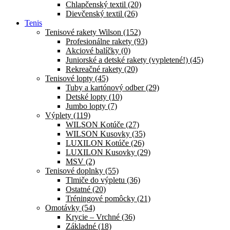
Chlapčenský textil (20)
Dievčenský textil (26)
Tenis
Tenisové rakety Wilson (152)
Profesionálne rakety (93)
Akciové balíčky (0)
Juniorské a detské rakety (vypletené!) (45)
Rekreačné rakety (20)
Tenisové lopty (45)
Tuby a kartónový odber (29)
Detské lopty (10)
Jumbo lopty (7)
Výplety (119)
WILSON Kotúče (27)
WILSON Kusovky (35)
LUXILON Kotúče (26)
LUXILON Kusovky (29)
MSV (2)
Tenisové doplnky (55)
Tlmiče do výpletu (36)
Ostatné (20)
Tréningové pomôcky (21)
Omotávky (54)
Krycie – Vrchné (36)
Základné (18)