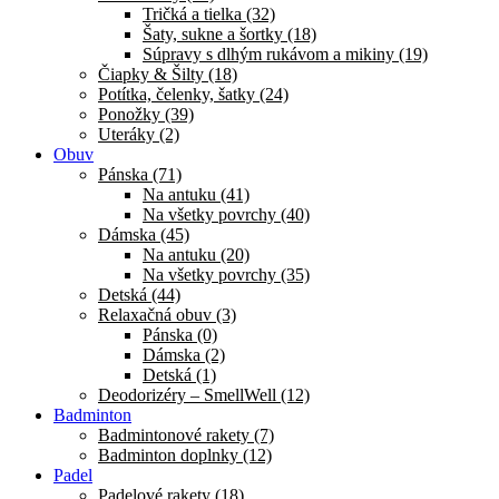
Tričká a tielka (32)
Šaty, sukne a šortky (18)
Súpravy s dlhým rukávom a mikiny (19)
Čiapky & Šilty (18)
Potítka, čelenky, šatky (24)
Ponožky (39)
Uteráky (2)
Obuv
Pánska (71)
Na antuku (41)
Na všetky povrchy (40)
Dámska (45)
Na antuku (20)
Na všetky povrchy (35)
Detská (44)
Relaxačná obuv (3)
Pánska (0)
Dámska (2)
Detská (1)
Deodorizéry – SmellWell (12)
Badminton
Badmintonové rakety (7)
Badminton doplnky (12)
Padel
Padelové rakety (18)