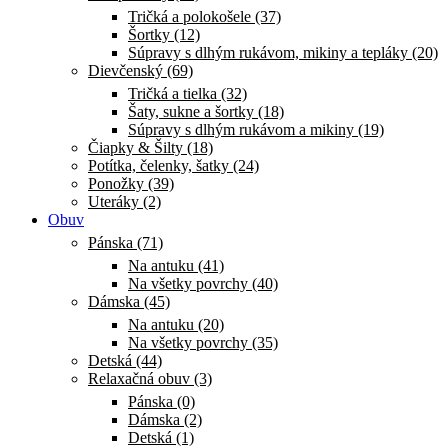
Tričká a polokošele (37)
Šortky (12)
Súpravy s dlhým rukávom, mikiny a tepláky (20)
Dievčenský (69)
Tričká a tielka (32)
Šaty, sukne a šortky (18)
Súpravy s dlhým rukávom a mikiny (19)
Čiapky & Šilty (18)
Potítka, čelenky, šatky (24)
Ponožky (39)
Uteráky (2)
Obuv
Pánska (71)
Na antuku (41)
Na všetky povrchy (40)
Dámska (45)
Na antuku (20)
Na všetky povrchy (35)
Detská (44)
Relaxačná obuv (3)
Pánska (0)
Dámska (2)
Detská (1)