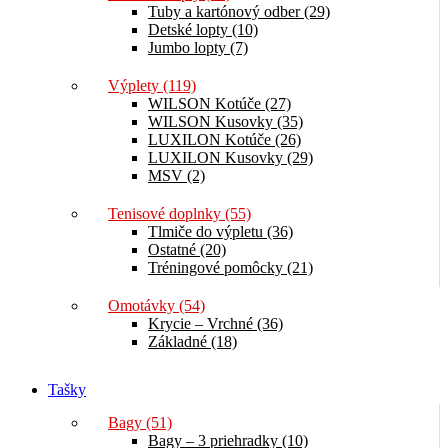
Tuby a kartónový odber (29)
Detské lopty (10)
Jumbo lopty (7)
Výplety (119)
WILSON Kotúče (27)
WILSON Kusovky (35)
LUXILON Kotúče (26)
LUXILON Kusovky (29)
MSV (2)
Tenisové doplnky (55)
Tlmiče do výpletu (36)
Ostatné (20)
Tréningové pomôcky (21)
Omotávky (54)
Krycie – Vrchné (36)
Základné (18)
Tašky
Bagy (51)
Bagy – 3 priehradky (10)