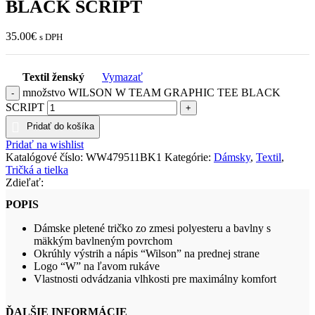
BLACK SCRIPT
35.00
€
s DPH
Textil ženský
Vymazať
množstvo WILSON W TEAM GRAPHIC TEE BLACK
SCRIPT
Pridať do košíka
Pridať na wishlist
Katalógové číslo:
WW479511BK1
Kategórie:
Dámsky
,
Textil
,
Tričká a tielka
Zdieľať:
POPIS
Dámske pletené tričko zo zmesi polyesteru a bavlny s
mäkkým bavlneným povrchom
Okrúhly výstrih a nápis “Wilson” na prednej strane
Logo “W” na ľavom rukáve
Vlastnosti odvádzania vlhkosti pre maximálny komfort
ĎALŠIE INFORMÁCIE