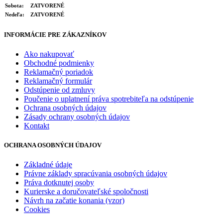
Sobota:
ZATVORENÉ
Nedeľa:
ZATVORENÉ
INFORMÁCIE PRE ZÁKAZNÍKOV
Ako nakupovať
Obchodné podmienky
Reklamačný poriadok
Reklamačný formulár
Odstúpenie od zmluvy
Poučenie o uplatnení práva spotrebiteľa na odstúpenie
Ochrana osobných údajov
Zásady ochrany osobných údajov
Kontakt
OCHRANA OSOBNÝCH ÚDAJOV
Základné údaje
Právne základy spracúvania osobných údajov
Práva dotknutej osoby
Kurierske a doručovateľské spoločnosti
Návrh na začatie konania (vzor)
Cookies