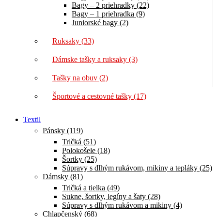
Bagy – 2 priehradky (22)
Bagy – 1 priehradka (9)
Juniorské bagy (2)
Ruksaky (33)
Dámske tašky a ruksaky (3)
Tašky na obuv (2)
Športové a cestovné tašky (17)
Textil
Pánsky (119)
Tričká (51)
Polokošele (18)
Šortky (25)
Súpravy s dlhým rukávom, mikiny a tepláky (25)
Dámsky (81)
Tričká a tielka (49)
Sukne, šortky, legíny a šaty (28)
Súpravy s dlhým rukávom a mikiny (4)
Chlapčenský (68)