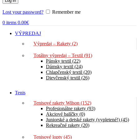
Log in
Lost your password?
Remember me
0
items
0.00
€
VÝPREDAJ
Výpredaj – Rakety (2)
Totálny výpredaj – Textil (91)
Pánsky textil (22)
Dámsky textil (24)
Chlapčenský textil (20)
Dievčenský textil (26)
Tenis
Tenisové rakety Wilson (152)
Profesionálne rakety (93)
Akciové balíčky (0)
Juniorské a detské rakety (vypletené!) (45)
Rekreačné rakety (20)
Tenisové lopty (45)