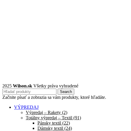
2025
Wilson.sk
Všetky práva vyhradené
Search
Začnite písať a zobrazia sa vám produkty, ktoré hľadáte.
VÝPREDAJ
Výpredaj – Rakety (2)
Totálny výpredaj – Textil (91)
Pánsky textil (22)
Dámsky textil (24)