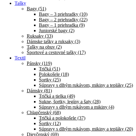
Tašky
Bagy (51)
Bagy – 3 priehradky (10)
Bagy – 2 priehradky (22)
Bagy – 1 priehradka (9)
Juniorské bagy (2)
Ruksaky (33)
Dámske tašky a ruksaky (3)
Tašky na obuv (2)
Športové a cestovné tašky (17)
Textil
Pánsky (119)
Tričká (51)
Polokošele (18)
Šortky (25)
Súpravy s dlhým rukávom, mikiny a tepláky (25)
Dámsky (81)
Tričká a tielka (49)
Sukne, šortky, legíny a šaty (28)
Súpravy s dlhým rukávom a mikiny (4)
Chlapčenský (68)
Tričká a polokošele (37)
Šortky (12)
Súpravy s dlhým rukávom, mikiny a tepláky (20)
Dievčenský (69)