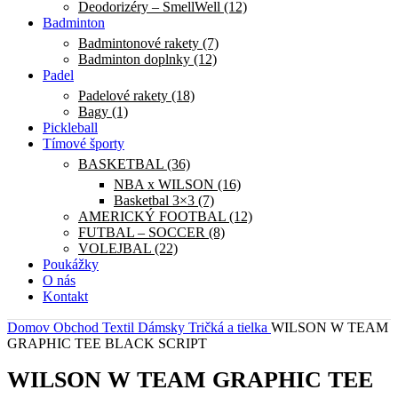
Deodorizéry – SmellWell (12)
Badminton
Badmintonové rakety (7)
Badminton doplnky (12)
Padel
Padelové rakety (18)
Bagy (1)
Pickleball
Tímové športy
BASKETBAL (36)
NBA x WILSON (16)
Basketbal 3×3 (7)
AMERICKÝ FOOTBAL (12)
FUTBAL – SOCCER (8)
VOLEJBAL (22)
Poukážky
O nás
Kontakt
Domov
Obchod
Textil
Dámsky
Tričká a tielka
WILSON W TEAM
GRAPHIC TEE BLACK SCRIPT
WILSON W TEAM GRAPHIC TEE