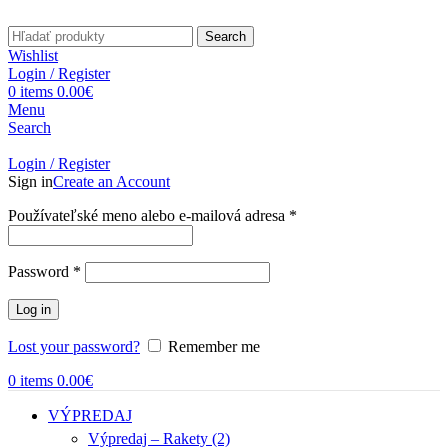
Search
Wishlist
Login / Register
0
items
0.00
€
Menu
Search
Login / Register
Sign in
Create an Account
Povinné
Používateľské meno alebo e-mailová adresa
*
Povinné
Password
*
Log in
Lost your password?
Remember me
0
items
0.00
€
VÝPREDAJ
Výpredaj – Rakety (2)