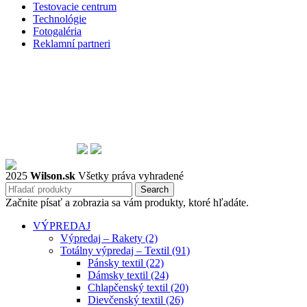
Testovacie centrum
Technológie
Fotogaléria
Reklamní partneri
2025
Wilson.sk
Všetky práva vyhradené
Search
Začnite písať a zobrazia sa vám produkty, ktoré hľadáte.
VÝPREDAJ
Výpredaj – Rakety (2)
Totálny výpredaj – Textil (91)
Pánsky textil (22)
Dámsky textil (24)
Chlapčenský textil (20)
Dievčenský textil (26)