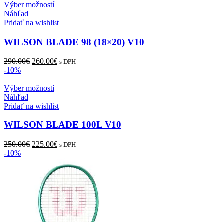
Tento
Výber možností
produkt
Náhľad
má
Pridať na wishlist
viacero
variantov.
WILSON BLADE 98 (18×20) V10
Možnosti
si
Pôvodná
Aktuálna
290.00
€
260.00
€
s DPH
môžete
cena
cena
-10%
vybrať
bola:
je:
na
290.00€.
Tento
260.00€.
Výber možností
stránke
produkt
Náhľad
produktu.
má
Pridať na wishlist
viacero
variantov.
WILSON BLADE 100L V10
Možnosti
si
Pôvodná
Aktuálna
250.00
€
225.00
€
s DPH
môžete
cena
cena
-10%
vybrať
bola:
je:
na
250.00€.
225.00€.
stránke
produktu.