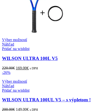
Tento
Výber možností
produkt
Náhľad
má
Pridať na wishlist
viacero
variantov.
WILSON ULTRA 100L V5
Možnosti
si
Pôvodná
Aktuálna
220.00
€
169.00
€
s DPH
môžete
cena
cena
-26%
vybrať
bola:
je:
na
220.00€.
Tento
169.00€.
Výber možností
stránke
produkt
Náhľad
produktu.
má
Pridať na wishlist
viacero
variantov.
WILSON ULTRA 100UL V5 – s výpletom !
Možnosti
si
Pôvodná
Aktuálna
200.00
€
149.00
€
s DPH