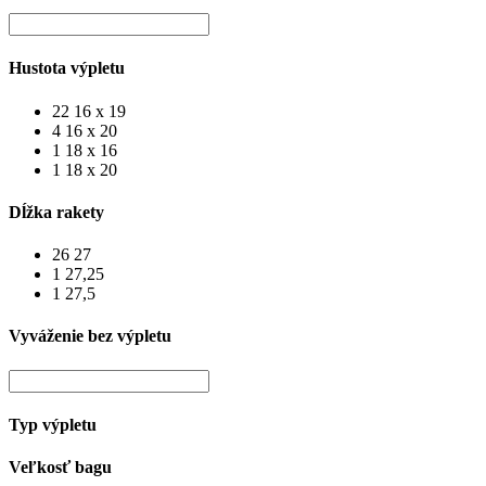
Hustota výpletu
22
16 x 19
4
16 x 20
1
18 x 16
1
18 x 20
Dĺžka rakety
26
27
1
27,25
1
27,5
Vyváženie bez výpletu
Typ výpletu
Veľkosť bagu