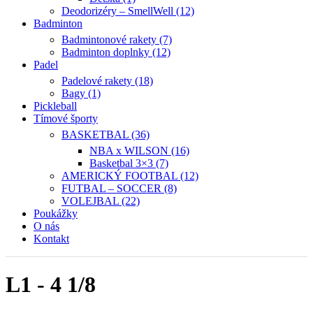
Deodorizéry – SmellWell (12)
Badminton
Badmintonové rakety (7)
Badminton doplnky (12)
Padel
Padelové rakety (18)
Bagy (1)
Pickleball
Tímové športy
BASKETBAL (36)
NBA x WILSON (16)
Basketbal 3×3 (7)
AMERICKÝ FOOTBAL (12)
FUTBAL – SOCCER (8)
VOLEJBAL (22)
Poukážky
O nás
Kontakt
L1 - 4 1/8