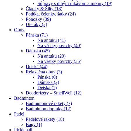
Súpravy s dlhým rukávom a mikiny (19)
Čiapky & Šilty (18)
Potítka, čelenky, šatky (24)
Ponožky (39)
Uteráky (2)
Obuv
Pánska (71)
Na antuku (41)
Na všetky povrchy (40)
Dámska (45)
Na antuku (20)
Na všetky povrchy (35)
Detská (44)
Relaxačná obuv (3)
Pánska (0)
Dámska (2)
Detská (1)
Deodorizéry – SmellWell (12)
Badminton
Badmintonové rakety (7)
Badminton doplnky (12)
Padel
Padelové rakety (18)
Bagy (1)
Pickleball