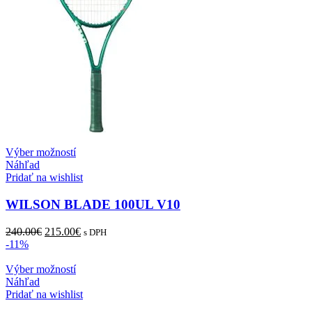
Tento
Výber možností
produkt
Náhľad
má
Pridať na wishlist
viacero
variantov.
WILSON BLADE 100UL V10
Možnosti
si
Pôvodná
Aktuálna
240.00
€
215.00
€
s DPH
môžete
cena
cena
-11%
vybrať
bola:
je:
na
240.00€.
Tento
215.00€.
Výber možností
stránke
produkt
Náhľad
produktu.
má
Pridať na wishlist
viacero