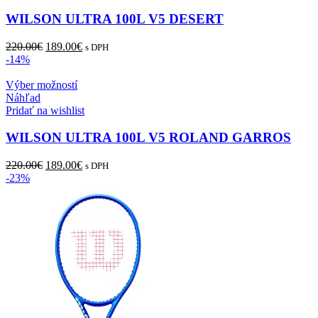
viacero
variantov.
WILSON ULTRA 100L V5 DESERT
Možnosti
si
Pôvodná
Aktuálna
220.00
€
189.00
€
s DPH
môžete
cena
cena
-14%
vybrať
bola:
je:
na
220.00€.
Tento
189.00€.
Výber možností
stránke
produkt
Náhľad
produktu.
má
Pridať na wishlist
viacero
variantov.
WILSON ULTRA 100L V5 ROLAND GARROS
Možnosti
si
Pôvodná
Aktuálna
220.00
€
189.00
€
s DPH
môžete
cena
cena
-23%
vybrať
bola:
je:
na
220.00€.
189.00€.
stránke
produktu.