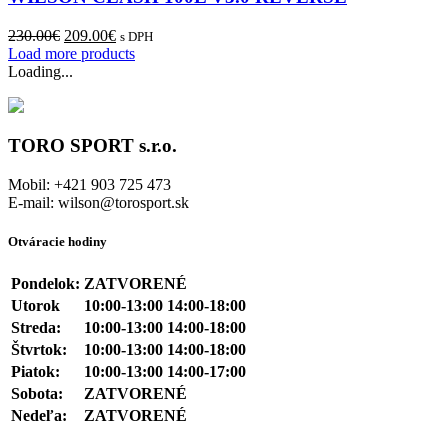
Možnosti
si
Pôvodná
Aktuálna
230.00
€
209.00
€
s DPH
môžete
cena
cena
Load more products
vybrať
bola:
je:
Loading...
na
230.00€.
209.00€.
stránke
produktu.
TORO SPORT s.r.o.
Mobil: +421 903 725 473
E-mail: wilson@torosport.sk
Otváracie hodiny
Pondelok:
ZATVORENÉ
Utorok
10:00-13:00 14:00-18:00
Streda:
10:00-13:00 14:00-18:00
Štvrtok:
10:00-13:00 14:00-18:00
Piatok:
10:00-13:00 14:00-17:00
Sobota:
ZATVORENÉ
Nedeľa:
ZATVORENÉ