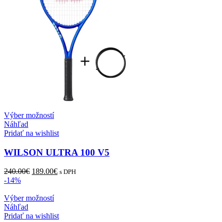
Tento
Výber možností
produkt
Náhľad
má
Pridať na wishlist
viacero
variantov.
WILSON ULTRA 100 V5
Možnosti
si
Pôvodná
Aktuálna
240.00
€
189.00
€
s DPH
môžete
cena
cena
-14%
vybrať
bola:
je:
na
240.00€.
Tento
189.00€.
Výber možností
stránke
produkt
Náhľad
produktu.
má
Pridať na wishlist