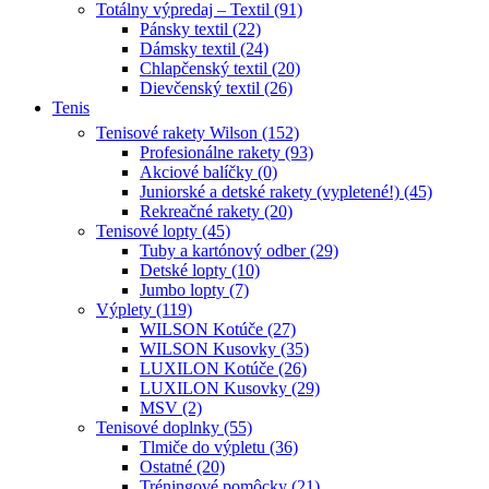
Totálny výpredaj – Textil (91)
Pánsky textil (22)
Dámsky textil (24)
Chlapčenský textil (20)
Dievčenský textil (26)
Tenis
Tenisové rakety Wilson (152)
Profesionálne rakety (93)
Akciové balíčky (0)
Juniorské a detské rakety (vypletené!) (45)
Rekreačné rakety (20)
Tenisové lopty (45)
Tuby a kartónový odber (29)
Detské lopty (10)
Jumbo lopty (7)
Výplety (119)
WILSON Kotúče (27)
WILSON Kusovky (35)
LUXILON Kotúče (26)
LUXILON Kusovky (29)
MSV (2)
Tenisové doplnky (55)
Tlmiče do výpletu (36)
Ostatné (20)
Tréningové pomôcky (21)