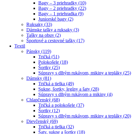
Bagy – 3 priehradky (10)
Bagy – 2 priehradky (22)
Bagy – 1 priehradka (9)
Juniorské bagy (2)
Ruksaky (33)
Dámske tašky a ruksaky (3)
Tašky na obuv (2)
Športové a cestovné tašky (17)
Textil
Pánsky (119)
Tričká (51)
Polokošele (18)
Šortky (25)
Súpravy s dlhým rukávom, mikiny a tepláky (25)
Dámsky (81)
Tričká a tielka (49)
Sukne, šortky, legíny a šaty (28)
Súpravy s dlhým rukávom a mikiny (4)
Chlapčenský (68)
Tričká a polokošele (37)
Šortky (12)
Súpravy s dlhým rukávom, mikiny a tepláky (20)
Dievčenský (69)
Tričká a tielka (32)
Šaty, sukne a šortky (18)