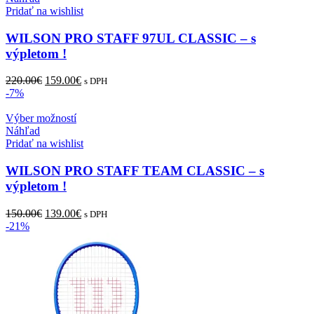
má
Pridať na wishlist
viacero
variantov.
WILSON PRO STAFF 97UL CLASSIC – s
Možnosti
výpletom !
si
môžete
Pôvodná
Aktuálna
220.00
€
159.00
€
s DPH
vybrať
cena
cena
-7%
na
bola:
je:
stránke
220.00€.
Tento
159.00€.
Výber možností
produktu.
produkt
Náhľad
má
Pridať na wishlist
viacero
variantov.
WILSON PRO STAFF TEAM CLASSIC – s
Možnosti
výpletom !
si
môžete
Pôvodná
Aktuálna
150.00
€
139.00
€
s DPH
vybrať
cena
cena
-21%
na
bola:
je:
stránke
150.00€.
139.00€.
produktu.