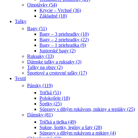
Omotávky (54)
Krycie – Vrchné (36)
Základné (18)
Tašky
Bagy (51)
Bagy – 3 priehradky (10)
Bagy – 2 priehradky (22)
Bagy – 1 priehradka (9)
Juniorské bagy (2)
Ruksaky (33)
Dámske tašky a ruksaky (3)
Tašky na obuv (2)
Športové a cestovné tašky (17)
Textil
Pánsky (119)
Tričká (51)
Polokošele (18)
Šortky (25)
Súpravy s dlhým rukávom, mikiny a tepláky (25)
Dámsky (81)
Tričká a tielka (49)
Sukne, šortky, legíny a šaty (28)
Súpravy s dlhým rukávom a mikiny (4)