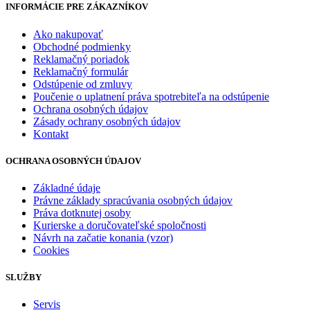
INFORMÁCIE PRE ZÁKAZNÍKOV
Ako nakupovať
Obchodné podmienky
Reklamačný poriadok
Reklamačný formulár
Odstúpenie od zmluvy
Poučenie o uplatnení práva spotrebiteľa na odstúpenie
Ochrana osobných údajov
Zásady ochrany osobných údajov
Kontakt
OCHRANA OSOBNÝCH ÚDAJOV
Základné údaje
Právne základy spracúvania osobných údajov
Práva dotknutej osoby
Kurierske a doručovateľské spoločnosti
Návrh na začatie konania (vzor)
Cookies
SLUŽBY
Servis