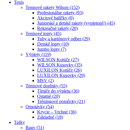
Tenis
Tenisové rakety Wilson (152)
Profesionálne rakety (93)
Akciové balíčky (0)
Juniorské a detské rakety (vypletené!) (45)
Rekreačné rakety (20)
Tenisové lopty (45)
Tuby a kartónový odber (29)
Detské lopty (10)
Jumbo lopty (7)
Výplety (119)
WILSON Kotúče (27)
WILSON Kusovky (35)
LUXILON Kotúče (26)
LUXILON Kusovky (29)
MSV (2)
Tenisové doplnky (55)
Tlmiče do výpletu (36)
Ostatné (20)
Tréningové pomôcky (21)
Omotávky (54)
Krycie – Vrchné (36)
Základné (18)
Tašky
Bagy (51)