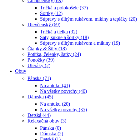
Chlapčenský (68)
Tričká a polokošele (37)
Šortky (12)
Súpravy s dlhým rukávom, mikiny a tepláky (20)
Dievčenský (69)
Tričká a tielka (32)
Šaty, sukne a šortky (18)
Súpravy s dlhým rukávom a mikiny (19)
Čiapky & Šilty (18)
Potítka, čelenky, šatky (24)
Ponožky (39)
Uteráky (2)
Obuv
Pánska (71)
Na antuku (41)
Na všetky povrchy (40)
Dámska (45)
Na antuku (20)
Na všetky povrchy (35)
Detská (44)
Relaxačná obuv (3)
Pánska (0)
Dámska (2)
Detská (1)