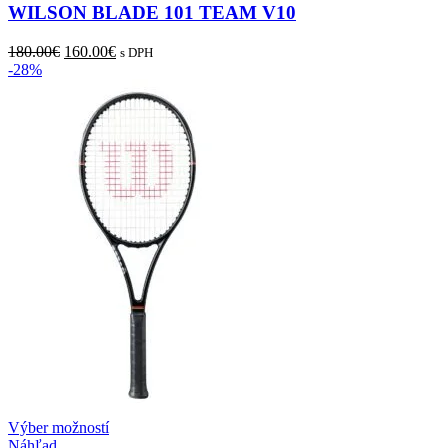
variantov.
WILSON BLADE 101 TEAM V10
Možnosti
si
Pôvodná
Aktuálna
180.00
€
160.00
€
s DPH
môžete
cena
cena
-28%
vybrať
bola:
je:
na
180.00€.
160.00€.
stránke
produktu.
Tento
Výber možností
produkt
Náhľad